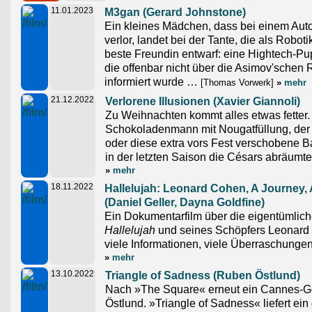
11.01.2023
M3gan (Gerard Johnstone)
Ein kleines Mädchen, dass bei einem Autou
verlor, landet bei der Tante, die als Roboti
beste Freundin entwarf: eine Hightech-
die offenbar nicht über die Asimov'schen 
informiert wurde …
[Thomas Vorwerk]
»
mehr
21.12.2022
Verlorene Illusionen (Xavier Giannoli)
Zu Weihnachten kommt alles etwas fetter.
Schokoladenmann mit Nougatfüllung, der
oder diese extra vors Fest verschobene B
in der letzten Saison die Césars abräumte
»
mehr
18.11.2022
Hallelujah: Leonard Cohen, A Journey,
(Daniel Geller, Dayna Goldfine)
Ein Dokumentarfilm über die eigentümlic
Hallelujah
und seines Schöpfers Leonard 
viele Informationen, viele Überraschungen
»
mehr
13.10.2022
Triangle of Sadness (Ruben Östlund)
Nach »The Square« erneut ein Cannes-
Östlund. »Triangle of Sadness« liefert ei