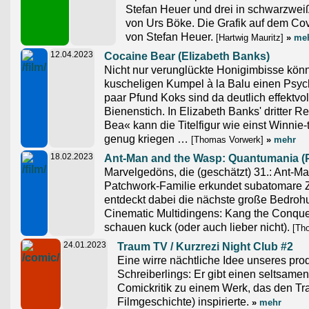
Stefan Heuer und drei in schwarzwei
von Urs Böke. Die Grafik auf dem Co
von Stefan Heuer.
[Hartwig Mauritz]
»
me
12.04.2023
Cocaine Bear (Elizabeth Banks)
Nicht nur verunglückte Honigimbisse kön
kuscheligen Kumpel à la Balu einen Psy
paar Pfund Koks sind da deutlich effektvol
Bienenstich. In Elizabeth Banks' dritter 
Bea« kann die Titelfigur wie einst Winnie
genug kriegen …
[Thomas Vorwerk]
»
mehr
18.02.2023
Ant-Man and the Wasp: Quantumania (
Marvelgedöns, die (geschätzt) 31.: Ant-M
Patchwork-Familie erkundet subatomare Z
entdeckt dabei die nächste große Bedrohu
Cinematic Multidingens: Kang the Conque
schauen kuck (oder auch lieber nicht).
[Tho
24.01.2023
Traum TV / Kurzrezi Night Club #2
Eine wirre nächtliche Idee unseres pro
Schreiberlings: Er gibt einen seltsame
Comickritik zu einem Werk, das den Tr
Filmgeschichte) inspirierte.
»
mehr