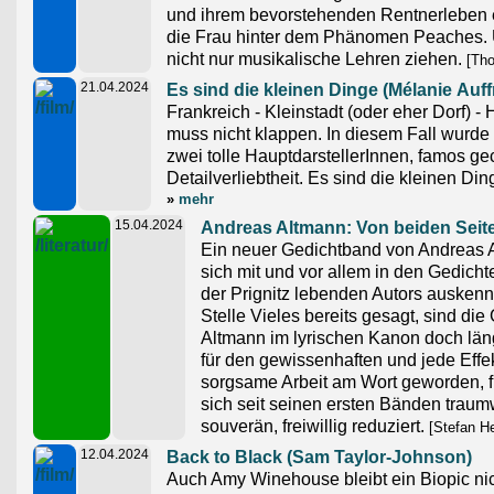
und ihrem bevorstehenden Rentnerleben 
die Frau hinter dem Phänomen Peaches.
nicht nur musikalische Lehren ziehen.
[Tho
21.04.2024
Es sind die kleinen Dinge (Mélanie Auff
Frankreich - Kleinstadt (oder eher Dorf) -
muss nicht klappen. In diesem Fall wurde 
zwei tolle HauptdarstellerInnen, famos ge
Detailverliebtheit. Es sind die kleinen Di
»
mehr
15.04.2024
Andreas Altmann: Von beiden Seite
Ein neuer Gedichtband von Andreas 
sich mit und vor allem in den Gedichte
der Prignitz lebenden Autors auskennt,
Stelle Vieles bereits gesagt, sind di
Altmann im lyrischen Kanon doch lä
für den gewissenhaften und jede Eff
sorgsame Arbeit am Wort geworden, f
sich seit seinen ersten Bänden traumw
souverän, freiwillig reduziert.
[Stefan He
12.04.2024
Back to Black (Sam Taylor-Johnson)
Auch Amy Winehouse bleibt ein Biopic nich