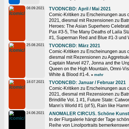
08.09.2021
TVODNCBD: April / Mai 2021
Comic-Kritiken zu Erscheinungen aus 
2021, diesmal mit Rezensionen zu Batm
Heroes: The Asian Superhero Celebrati
Pax #3-5, The Many Deaths of Laila Sta
#1, Superman Red and Blue #1-3 und 
25.08.2021
TVODNCBD: März 2021
Comic-Kritiken zu Erscheinungen aus 
diesmal mit Rezensionen zu Aggretsuko
Captain Marvel #27, Jonna and the Unp
Queen on the High Mountain, Omni-Visib
White & Blood #1-4.
»
mehr
18.07.2021
TVODNCBD: Januar / Februar 2021
Comic-Kritiken zu Erscheinungen aus 
2021, diesmal mit Rezensionen zu Bat
Brindille Vol. 1 #1, Future State: Catwo
Mann's World #1 (of 5), Rain like Ha
24.06.2021
ANOMALER CIRCUS. Schöne Kunst 
In der Flurgalerie hängt der Tage schön
Reihe von Linolportraits bemerkenswert