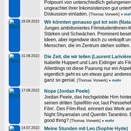
Potpourri von unterschiedlich gelungenen
ungeachtet ihrer Inkonsistenzen gut unter
Diskussion einladen.
[Thomas Vorwerk]
»
meh
28.09.2022
Wir könnten genauso gut tot sein (Natal
Junges ambitioniertes FilmstudentInnen-K
Stärken und Schwächen. Prominent besetz
Ideen, aber irgendwie doch zu verkopft u
Menschen, die im Zentrum stehen sollten.
31.08.2022
Die Zeit, die wir teilen (Laurent Larivière
Isabelle Huppert und Lars Eidinger als Fil
Allerdings ist diese Paarung nur ein Aspe
eigentlich geht es um etwas ganz anderes.
ganz so genial.
[Thomas Vorwerk]
»
mehr
17.08.2022
Nope (Jordan Peele)
Jordan Peele, das hochgelobte Hirn hinte
seinen dritten Spielfilm vor, laut Presseh
Film'. Den Film-Red. erinnert das Werk an
Night Shyamalan und Quentin Tarantino. Bu
good thing?
[Thomas Vorwerk]
»
mehr
14.07.2022
Meine Stunden mit Leo (Sophie Hyde)