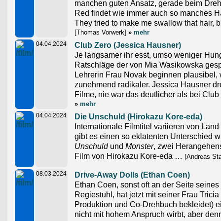
manchen guten Ansatz, gerade beim Drehb
Red findet wie immer auch so manches Ha
They tried to make me swallow that hair, bu
[Thomas Vorwerk]
»
mehr
04.04.2024
Club Zero (Jessica Hausner)
Je langsamer ihr esst, umso weniger Hun
Ratschläge der von Mia Wasikowska gesp
Lehrerin Frau Novak beginnen plausibel,
zunehmend radikaler. Jessica Hausner dr
Filme, nie war das deutlicher als bei Club
»
mehr
04.04.2024
Die Unschuld (Hirokazu Kore-eda)
Internationale Filmtitel variieren von Land
gibt es einen so eklatenten Unterschied 
Unschuld
und
Monster
, zwei Herangehen
Film von Hirokazu Kore-eda …
[Andreas St
08.03.2024
Drive-Away Dolls (Ethan Coen)
Ethan Coen, sonst oft an der Seite seines
Regiestuhl, hat jetzt mit seiner Frau Tricia
Produktion und Co-Drehbuch bekleidet) ei
nicht mit hohem Anspruch wirbt, aber de