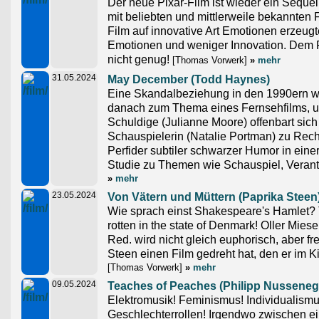
Der neue Pixar-Film ist wieder ein Seque
mit beliebten und mittlerweile bekannten F
Film auf innovative Art Emotionen erzeug
Emotionen und weniger Innovation. Dem F
nicht genug!
[Thomas Vorwerk]
»
mehr
31.05.2024
May December (Todd Haynes)
Eine Skandalbeziehung in den 1990ern w
danach zum Thema eines Fernsehfilms, u
Schuldige (Julianne Moore) offenbart sich
Schauspielerin (Natalie Portman) zu Re
Perfider subtiler schwarzer Humor in einer
Studie zu Themen wie Schauspiel, Verant
»
mehr
23.05.2024
Von Vätern und Müttern (Paprika Steen
Wie sprach einst Shakespeare's Hamlet?
rotten in the state of Denmark! Oller Mies
Red. wird nicht gleich euphorisch, aber fr
Steen einen Film gedreht hat, den er im K
[Thomas Vorwerk]
»
mehr
09.05.2024
Teaches of Peaches (Philipp Nusseneg
Elektromusik! Feminismus! Individualism
Geschlechterrollen! Irgendwo zwischen ei