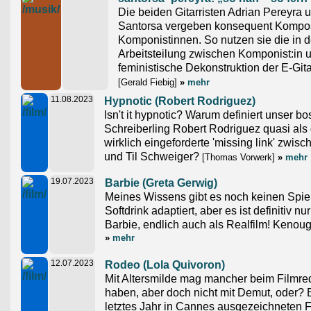
Die beiden Gitarristen Adrian Pereyra
Santorsa vergeben konsequent Komposi
Komponistinnen. So nutzen sie die in 
Arbeitsteilung zwischen Komponist:in u
feministische Dekonstruktion der E-Gita
[Gerald Fiebig]
»
mehr
11.08.2023
Hypnotic (Robert Rodriguez)
Isn't it hypnotic? Warum definiert unser bos
Schreiberling Robert Rodriguez quasi al
wirklich eingeforderte 'missing link' zwis
und Til Schweiger?
[Thomas Vorwerk]
»
mehr
19.07.2023
Barbie (Greta Gerwig)
Meines Wissens gibt es noch keinen Spiel
Softdrink adaptiert, aber es ist definitiv nu
Barbie, endlich auch als Realfilm! Kenoug
»
mehr
12.07.2023
Rodeo (Lola Quivoron)
Mit Altersmilde mag mancher beim Filmre
haben, aber doch nicht mit Demut, oder? 
letztes Jahr in Cannes ausgezeichneten Fi