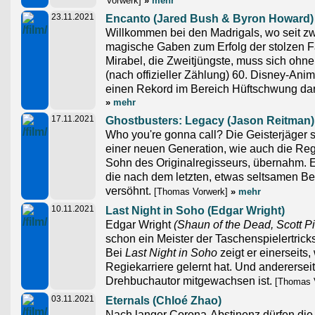
Vorwerk]
»
mehr
23.11.2021
Encanto (Jared Bush & Byron Howard)
Willkommen bei den Madrigals, wo seit z
magische Gaben zum Erfolg der stolzen Fa
Mirabel, die Zweitjüngste, muss sich ohn
(nach offizieller Zählung) 60. Disney-Anim
einen Rekord im Bereich Hüftschwung dars
»
mehr
17.11.2021
Ghostbusters: Legacy (Jason Reitman)
Who you're gonna call? Die Geisterjäger s
einer neuen Generation, wie auch die Re
Sohn des Originalregisseurs, übernahm. 
die nach dem letzten, etwas seltsamen Be
versöhnt.
[Thomas Vorwerk]
»
mehr
10.11.2021
Last Night in Soho (Edgar Wright)
Edgar Wright
(Shaun of the Dead, Scott Pi
schon ein Meister der Taschenspielertrick
Bei
Last Night in Soho
zeigt er einerseits, 
Regiekarriere gelernt hat. Und andererseit
Drehbuchautor mitgewachsen ist.
[Thomas 
03.11.2021
Eternals (Chloé Zhao)
Nach langer Corona-Abstinenz dürfen d