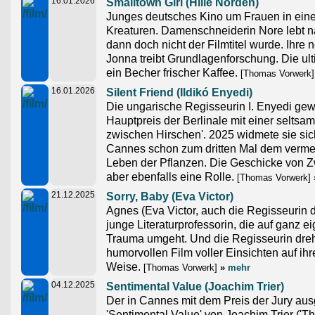
16.01.2026
Smalltown Girl (Hille Norden)
Junges deutsches Kino um Frauen in eine
Kreaturen. Damenschneiderin Nore lebt n
dann doch nicht der Filmtitel wurde. Ihre
Jonna treibt Grundlagenforschung. Die ul
ein Becher frischer Kaffee.
[Thomas Vorwerk]
16.01.2026
Silent Friend (Ildikó Enyedi)
Die ungarische Regisseurin I. Enyedi ge
Hauptpreis der Berlinale mit einer seltsa
zwischen Hirschen'. 2025 widmete sie sic
Cannes schon zum dritten Mal dem vermei
Leben der Pflanzen. Die Geschicke von Z
aber ebenfalls eine Rolle.
[Thomas Vorwerk]
21.12.2025
Sorry, Baby (Eva Victor)
Agnes (Eva Victor, auch die Regisseurin d
junge Literaturprofessorin, die auf ganz 
Trauma umgeht. Und die Regisseurin dre
humorvollen Film voller Einsichten auf ih
Weise.
[Thomas Vorwerk]
»
mehr
04.12.2025
Sentimental Value (Joachim Trier)
Der in Cannes mit dem Preis der Jury au
'Sentimental Value' von Joachim Trier ('The