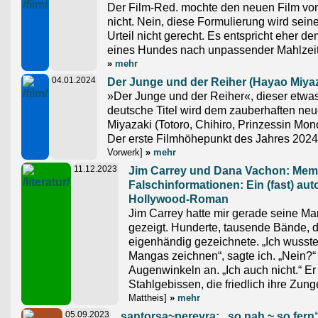
Der Film-Red. mochte den neuen Film v
nicht. Nein, diese Formulierung wird sei
Urteil nicht gerecht. Es entspricht eher 
eines Hundes nach unpassender Mahlzeit
»
mehr
04.01.2024
Der Junge und der Reiher (Hayao Miyaz
»Der Junge und der Reiher«, dieser etwa
deutsche Titel wird dem zauberhaften ne
Miyazaki (Totoro, Chihiro, Prinzessin Mon
Der erste Filmhöhepunkt des Jahres 2024
Vorwerk]
»
mehr
11.12.2023
Jim Carrey und Dana Vachon: Mem
Falschinformationen: Ein (fast) au
Hollywood-Roman
Jim Carrey hatte mir gerade seine Ma
gezeigt. Hunderte, tausende Bände, 
eigenhändig gezeichnete. „Ich wusste 
Mangas zeichnen“, sagte ich. „Nein?
Augenwinkeln an. „Ich auch nicht.“ E
Stahlgebissen, die friedlich ihre Zu
Mattheis]
»
mehr
05.09.2023
santorsa~pereyra: „so nah ~ so fern