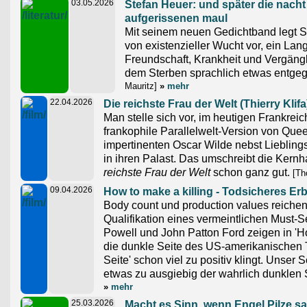
03.05.2026
Stefan Heuer: und später die nacht
aufgerissenen maul
Mit seinem neuen Gedichtband legt S
von existenzieller Wucht vor, ein Lan
Freundschaft, Krankheit und Vergängl
dem Sterben sprachlich etwas entg
Mauritz]
»
mehr
22.04.2026
Die reichste Frau der Welt (Thierry Klifa
Man stelle sich vor, im heutigen Frankreich
frankophile Parallelwelt-Version von Quee
impertinenten Oscar Wilde nebst Liebling
in ihren Palast. Das umschreibt die Kern
reichste Frau der Welt
schon ganz gut.
[Th
09.04.2026
How to make a killing - Todsicheres Er
Body count und production values reichen 
Qualifikation eines vermeintlichen Must-
Powell und John Patton Ford zeigen in 'Ho
die dunkle Seite des US-amerikanischen 
Seite' schon viel zu positiv klingt. Unser
etwas zu ausgiebig der wahrlich dunklen 
»
mehr
25.03.2026
Macht es Sinn, wenn Engel Pilze 