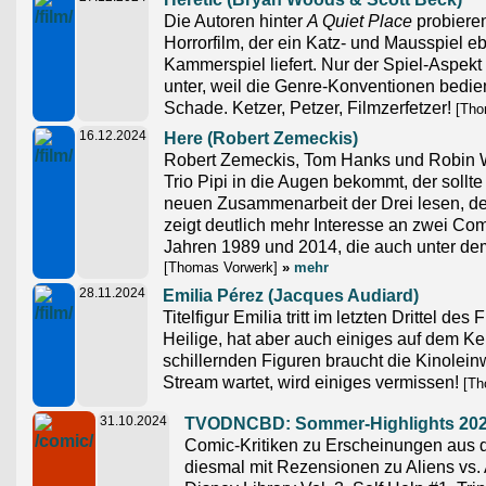
Die Autoren hinter
A Quiet Place
probiere
Horrorfilm, der ein Katz- und Mausspiel e
Kammerspiel liefert. Nur der Spiel-Aspek
unter, weil die Genre-Konventionen bedie
Schade. Ketzer, Petzer, Filmzerfetzer!
[Tho
16.12.2024
Here (Robert Zemeckis)
Robert Zemeckis, Tom Hanks und Robin W
Trio Pipi in die Augen bekommt, der sollte n
neuen Zusammenarbeit der Drei lesen, d
zeigt deutlich mehr Interesse an zwei Co
Jahren 1989 und 2014, die auch unter de
[Thomas Vorwerk]
»
mehr
28.11.2024
Emilia Pérez (Jacques Audiard)
Titelfigur Emilia tritt im letzten Drittel des
Heilige, hat aber auch einiges auf dem Ke
schillernden Figuren braucht die Kinolei
Stream wartet, wird einiges vermissen!
[Th
31.10.2024
TVODNCBD: Sommer-Highlights 20
Comic-Kritiken zu Erscheinungen aus
diesmal mit Rezensionen zu Aliens vs.