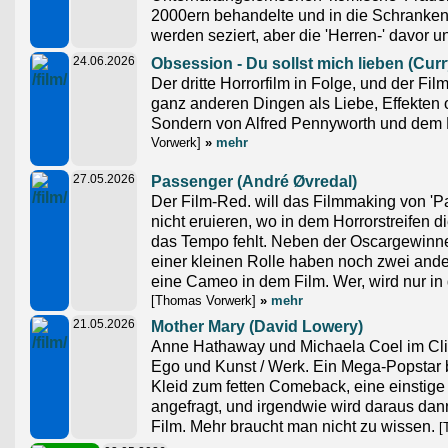
2000ern behandelte und in die Schranken 
werden seziert, aber die 'Herren-' davor u
24.06.2026
Obsession - Du sollst mich lieben (Curr
Der dritte Horrorfilm in Folge, und der Fil
ganz anderen Dingen als Liebe, Effekten 
Sondern von Alfred Pennyworth und dem
Vorwerk]
»
mehr
27.05.2026
Passenger (André Øvredal)
Der Film-Red. will das Filmmaking von 'P
nicht eruieren, wo in dem Horrorstreifen d
das Tempo fehlt. Neben der Oscargewinne
einer kleinen Rolle haben noch zwei ande
eine Cameo in dem Film. Wer, wird nur in d
[Thomas Vorwerk]
»
mehr
21.05.2026
Mother Mary (David Lowery)
Anne Hathaway und Michaela Coel im Cli
Ego und Kunst / Werk. Ein Mega-Popstar
Kleid zum fetten Comeback, eine einstige
angefragt, und irgendwie wird daraus dan
Film. Mehr braucht man nicht zu wissen.
[