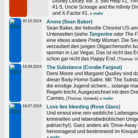
Disney Library Vol. 3, Self Help #1, Tri
#1-5, Uncle Scrooge and the Infinity D
und X-Factor #1.
»
mehr
30.10.2024
Anora (Sean Baker)
Sean Baker, der liebvolle Chronist US-am
Unterwelten (siehe
Tangerine
oder
The Fl
eine etwas andere
Pretty Woman.
Die Sex
verzaubert den jungen Oligarchensohn Iva
spontan in Las Vegas. Das ist nicht das E
schon gar nicht das Happy End.
[Thomas Vo
18.09.2024
The Substance (Coralie Fargeat)
Demi Moore und Margaret Qualley sind da
dieser Body-Horror-Satire. Mit 'The Subs
die einstige Jugend sichern... solange ma
Regeln bricht. Ausgezeichnet mit dem Dr
Cannes.
[Thomas Vorwerk]
»
mehr
18.07.2024
Love lies bleeding (Rose Glass)
Und erneut eine rein weibliche Liebesgesc
kriminellen und lebensbedrohlichen Umgeb
patriarchy!). Ganz anders als 'Drive-Away
hervorragend und bestimmend im Kinojah
»
mehr