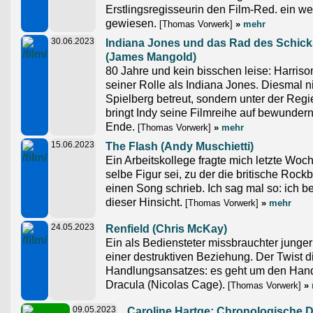
Erstlingsregisseurin den Film-Red. ein w
gewiesen.
[Thomas Vorwerk]
»
mehr
30.06.2023
Indiana Jones und das Rad des Schick
(James Mangold)
80 Jahre und kein bisschen leise: Harrison
seiner Rolle als Indiana Jones. Diesmal n
Spielberg betreut, sondern unter der Re
bringt Indy seine Filmreihe auf bewunder
Ende.
[Thomas Vorwerk]
»
mehr
15.06.2023
The Flash (Andy Muschietti)
Ein Arbeitskollege fragte mich letzte Woc
selbe Figur sei, zu der die britische Roc
einen Song schrieb. Ich sag mal so: ich b
dieser Hinsicht.
[Thomas Vorwerk]
»
mehr
24.05.2023
Renfield (Chris McKay)
Ein als Bediensteter missbrauchter junge
einer destruktiven Beziehung. Der Twist d
Handlungsansatzes: es geht um den Hand
Dracula (Nicolas Cage).
[Thomas Vorwerk]
»
09.05.2023
Caroline Hartge: Chronologische D