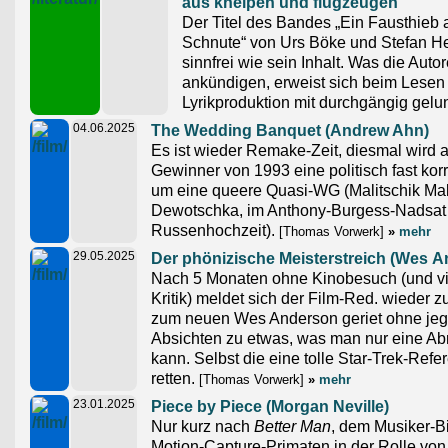
aus kneipen und flugzeugen
Der Titel des Bandes „Ein Fausthieb a
Schnute“ von Urs Böke und Stefan He
sinnfrei wie sein Inhalt. Was die Aut
ankündigen, erweist sich beim Lesen 
Lyrikproduktion mit durchgängig gel
04.06.2025
The Wedding Banquet (Andrew Ahn)
Es ist wieder Remake-Zeit, diesmal wird 
Gewinner von 1993 eine politisch fast k
um eine queere Quasi-WG (Malitschik Mal
Dewotschka, im Anthony-Burgess-Nadsat
Russenhochzeit).
[Thomas Vorwerk]
»
mehr
29.05.2025
Der phönizische Meisterstreich (Wes 
Nach 5 Monaten ohne Kinobesuch (und vie
Kritik) meldet sich der Film-Red. wieder z
zum neuen Wes Anderson geriet ohne jeg
Absichten zu etwas, was man nur eine A
kann. Selbst die eine tolle Star-Trek-Ref
retten.
[Thomas Vorwerk]
»
mehr
23.01.2025
Piece by Piece (Morgan Neville)
Nur kurz nach
Better Man
, dem Musiker-B
Motion-Capture-Primaten in der Rolle von