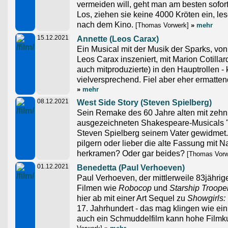
vermeiden will, geht man am besten sofort
Los, ziehen sie keine 4000 Kröten ein, lese
nach dem Kino.
[Thomas Vorwerk]
»
mehr
15.12.2021
Annette (Leos Carax)
Ein Musical mit der Musik der Sparks, von
Leos Carax inszeniert, mit Marion Cotilla
auch mitproduzierte) in den Hauptrollen - 
vielversprechend. Fiel aber eher ermatten
»
mehr
08.12.2021
West Side Story (Steven Spielberg)
Sein Remake des 60 Jahre alten mit zehn
ausgezeichneten Shakespeare-Musicals 'W
Steven Spielberg seinem Vater gewidmet.
pilgern oder lieber die alte Fassung mit 
herkramen? Oder gar beides?
[Thomas Vorw
01.12.2021
Benedetta (Paul Verhoeven)
Paul Verhoeven, der mittlerweile 83jähri
Filmen wie
Robocop
und
Starship Troope
hier ab mit einer Art Sequel zu
Showgirls:
17. Jahrhundert - das mag klingen wie ei
auch ein Schmuddelfilm kann hohe Filmku