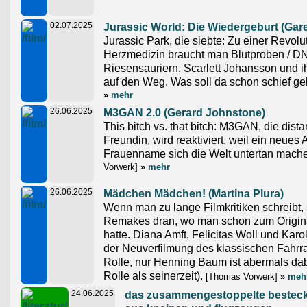
02.07.2025
Jurassic World: Die Wiedergeburt (Gar
Jurassic Park, die siebte: Zu einer Revol
Herzmedizin braucht man Blutproben / DN
Riesensauriern. Scarlett Johansson und 
auf den Weg. Was soll da schon schief g
»
mehr
26.06.2025
M3GAN 2.0 (Gerard Johnstone)
This bitch vs. that bitch: M3GAN, die dis
Freundin, wird reaktiviert, weil ein neues
Frauenname sich die Welt untertan mache
Vorwerk]
»
mehr
26.06.2025
Mädchen Mädchen! (Martina Plura)
Wenn man zu lange Filmkritiken schreibt,
Remakes dran, wo man schon zum Origin
hatte. Diana Amft, Felicitas Woll und Karol
der Neuverfilmung des klassischen Fahr
Rolle, nur Henning Baum ist abermals dab
Rolle als seinerzeit).
[Thomas Vorwerk]
»
meh
24.06.2025
das zusammengestoppelte bestec