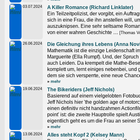
03.07.2024
A Killer Romance (Richard Linklater)
Ein Teilzeitpolizist, der vorgibt, ein Auftrag
sich in eine Frau, die ihn anstellen will, 
auszuknipsen. Eine sehr seltsame Romant
von einer wahren Geschichte …
[Thomas Vo
26.06.2024
Die Gleichung ihres Lebens (Anna Nov
Mathematik ist die einzige Leidenschaft 
Marguerite (Ella Rumpf). Und, der Spruch is
auch Leiden. Da krempelt die Mathe-Bes
komplett um, lernt einiges nebenbei, und
dem sie sich versperrte, eine neue Chanc
»
mehr
19.06.2024
The Bikeriders (Jeff Nichols)
Basierend auf einem vielgelobten Fotobuc
Jeff Nichols hier 'the golden age of motorc
einen definitiv nicht handzahmen Actionfilm
point' ist: die zweite Hauptrolle spielt Austi
eigentlich geht es um die Frau an seiner S
»
mehr
13.06.2024
Alles steht Kopf 2 (Kelsey Mann)