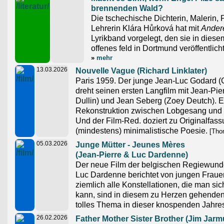
brennenden Wald?
Die tschechische Dichterin, Malerin,
Lehrerin Klára Hůrková hat mit
Andere
Lyrikband vorgelegt, den sie in diesem
offenes feld in Dortmund veröffentlicht
»
mehr
13.03.2026
Nouvelle Vague (Richard Linklater)
Paris 1959. Der junge Jean-Luc Godard (
dreht seinen ersten Langfilm mit Jean-Pi
Dullin) und Jean Seberg (Zoey Deutch). E
Rekonstruktion zwischen Lobgesang und 
Und der Film-Red. doziert zu Originalfas
(mindestens) minimalistische Poesie.
[Tho
05.03.2026
Junge Mütter - Jeunes Mères
(Jean-Pierre & Luc Dardenne)
Der neue Film der belgischen Regiewund
Luc Dardenne berichtet von jungen Fraue
ziemlich alle Konstellationen, die man sic
kann, sind in diesem zu Herzen gehenden 
tolles Thema in dieser knospenden Jahres
26.02.2026
Father Mother Sister Brother (Jim Jar