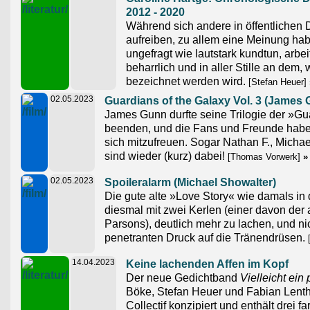
2012 - 2020
Während sich andere in öffentlichen
aufreiben, zu allem eine Meinung ha
ungefragt wie lautstark kundtun, arbei
beharrlich und in aller Stille an dem, 
bezeichnet werden wird.
[Stefan Heuer]
02.05.2023
Guardians of the Galaxy Vol. 3 (James
James Gunn durfte seine Trilogie der »Gu
beenden, und die Fans und Freunde haben
sich mitzufreuen. Sogar Nathan F., Micha
sind wieder (kurz) dabei!
[Thomas Vorwerk]
»
02.05.2023
Spoileralarm (Michael Showalter)
Die gute alte »Love Story« wie damals in
diesmal mit zwei Kerlen (einer davon der a
Parsons), deutlich mehr zu lachen, und n
penetranten Druck auf die Tränendrüsen.
[
14.04.2023
Keine lachenden Affen im Kopf
Der neue Gedichtband
Vielleicht ein
Böke, Stefan Heuer und Fabian Lenth
Collectif konzipiert und enthält drei 