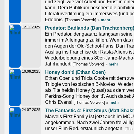
und zeigt, wie viel Arbeit und Frust in ei
kann. Dem Publikum beschert die ambition
Literaturverfilmung ein immersives (und p
Erlebnis.
[Thomas Vorwerk]
»
mehr
12.11.2025
Predator: Badlands (Dan Trachtenberg
Ein Predator, der gaaanz laangsam seine V
immer im Alleingang zu killen. Wenn das ma
den Augen der Old-School-Fans! Dan Trach
Ausflug ins Franchise der Rasta-Aliens ist
Wiederbelebung eines 80er-Jahre-Macho-
Jahrhundert!
[Thomas Vorwerk]
»
mehr
10.09.2025
Honey don't! (Ethan Coen)
Ethan Coen und Tricia Cooke mit dem zwei
Trilogie von lesbischen B-Movies. Wieder
als Titelheldin Honey (quasi) aus dem we
Perkins-Song 'Honey don't!'. Auch dabei:
Chris Evans!
[Thomas Vorwerk]
»
mehr
24.07.2025
The Fantastic 4: First Steps (Matt Sha
Marvels First Family ist jetzt auch im MC
angekommen. Nach zwei Jahren freiwilli
unser Film-Red. erstaunlich angetan.
[Thom