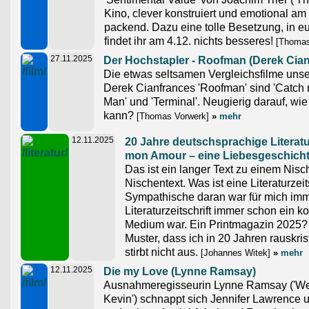
Kino, clever konstruiert und emotional am
packend. Dazu eine tolle Besetzung, in 
findet ihr am 4.12. nichts besseres!
[Thomas
27.11.2025
Der Hochstapler - Roofman (Derek Cian
Die etwas seltsamen Vergleichsfilme unse
Derek Cianfrances 'Roofman' sind 'Catch me
Man' und 'Terminal'. Neugierig darauf, wi
kann?
[Thomas Vorwerk]
»
mehr
12.11.2025
20 Jahre deutschsprachige Literatur
mon Amour – eine Liebesgeschich
Das ist ein langer Text zu einem Nis
Nischentext. Was ist eine Literaturzeit
Sympathische daran war für mich imm
Literaturzeitschrift immer schon ein ko
Medium war. Ein Printmagazin 2025? W
Muster, dass ich in 20 Jahren rauskrist
stirbt nicht aus.
[Johannes Witek]
»
mehr
12.11.2025
Die my Love (Lynne Ramsay)
Ausnahmeregisseurin Lynne Ramsay ('We 
Kevin') schnappt sich Jennifer Lawrence 