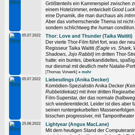
Größtenteils ein Kammerspiel zwischen z
einem Hotelzimmer, entwickelt
Good Luck
eine Dynamik, die man durchaus als
intim
Aber das vorherrschende Thema ist nicht 
sondern schlichtweg
the human condition
05.07.2022
Thor: Love and Thunder (Taika Waititi)
Der vierte Thor-Film führt fort, was der n
Regisseur Taika Waititi
(Eagle vs. Shark, 
Shadows, Jojo Rabbit)
im dritten Thor-St
hatte: ein buntes, überkandideltes, spaß
nur diesmal mit deutlich mehr Natalie-Por
[Thomas Vorwerk]
»
mehr
05.07.2022
Liebesdings (Anika Decker)
Komödien-Spezialistin Anika Decker
(Kei
Rubbeldiekatz)
mit ihrer dritten Regiearbe
Film-Superstar, der das normale (halbwegs
sich wiederentdeckt. Leider ist dies aber 
seinen runtergekurbelten Massenerfolgen, 
bisschen progressiver, mit Tampontheater
25.06.2022
Lightyear (Angus MacLane)
Mit dem heutigen Stand der Computeranim