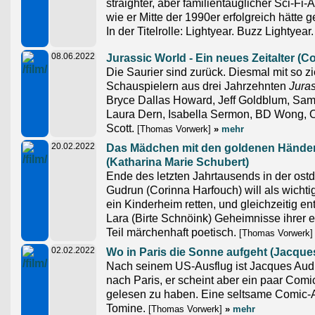
straighter, aber familientauglicher Sci-Fi
wie er Mitte der 1990er erfolgreich hätte
In der Titelrolle: Lightyear. Buzz Lightyear.
08.06.2022
Jurassic World - Ein neues Zeitalter (C
Die Saurier sind zurück. Diesmal mit so zi
Schauspielern aus drei Jahrzehnten
Juras
Bryce Dallas Howard, Jeff Goldblum, Sam N
Laura Dern, Isabella Sermon, BD Wong,
Scott.
[Thomas Vorwerk]
»
mehr
20.02.2022
Das Mädchen mit den goldenen Hände
(Katharina Marie Schubert)
Ende des letzten Jahrtausends in der ost
Gudrun (Corinna Harfouch) will als wichtig
ein Kinderheim retten, und gleichzeitig en
Lara (Birte Schnöink) Geheimnisse ihrer 
Teil märchenhaft poetisch.
[Thomas Vorwerk]
02.02.2022
Wo in Paris die Sonne aufgeht (Jacque
Nach seinem US-Ausflug ist Jacques Aud
nach Paris, er scheint aber ein paar Comi
gelesen zu haben. Eine seltsame Comic-
Tomine.
[Thomas Vorwerk]
»
mehr