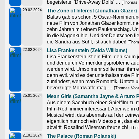
begeisterte: 'Drive-Away Dolls' …
[Thomas 
29.02.2024
The Zone of Interest (Jonathan Glazer)
Baftas gab es schon, 5 Oscar-Nominierun
neue Film von Jonathan Glazer kommt na
zehn Jahren mit einem Paukenschlag. Und 
in die Magenkuhle. Und der Deutschen lie
die Sandra aus Suhl, ist auch dabei!
[Thoma
22.02.2024
Lisa Frankenstein (Zelda Williams)
Lisa Frankenstein ist ein Film, den kaum 
und der durch Vermerktungsprobleme au
werden wird. Umso mehr sollte man ihm 
denn evtl. wird es der unterhaltsamste Fil
zumindest, wenn man Romantik, Untote un
bevorzugte Mordwaffe mag …
[Thomas Vorw
25.01.2024
Mean Girls (Samantha Jayne & Arturo Pe
Aus einem Sachbuch einen Spielfilm zu m
Film-Red. immer interessant. Aber wenn 
Musical wird, das abermals auf der Leinwa
eigentlich nur noch ein Videospiel, das e
abwirft. Rosalind Wiseman freut sich!
[Thom
21.01.2024
The Palace (Roman Polanski)