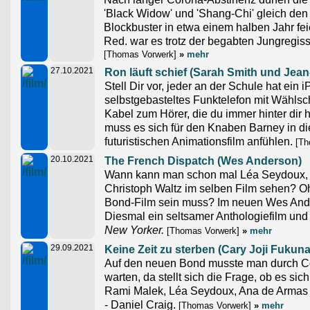
'Black Widow' und 'Shang-Chi' gleich den 
Blockbuster in etwa einem halben Jahr fei
Red. war es trotz der begabten Jungregisse
[Thomas Vorwerk]
»
mehr
27.10.2021
Ron läuft schief (Sarah Smith und Jean
Stell Dir vor, jeder an der Schule hat ein 
selbstgebasteltes Funktelefon mit Wählsc
Kabel zum Hörer, die du immer hinter dir 
muss es sich für den Knaben Barney in di
futuristischen Animationsfilm anfühlen.
[Th
20.10.2021
The French Dispatch (Wes Anderson)
Wann kann man schon mal Léa Seydoux, J
Christoph Waltz im selben Film sehen? Oh
Bond-Film sein muss? Im neuen Wes Ande
Diesmal ein seltsamer Anthologiefilm un
New Yorker.
[Thomas Vorwerk]
»
mehr
29.09.2021
Keine Zeit zu sterben (Cary Joji Fukun
Auf den neuen Bond musste man durch C
warten, da stellt sich die Frage, ob es sich
Rami Malek, Léa Seydoux, Ana de Armas u
- Daniel Craig.
[Thomas Vorwerk]
»
mehr