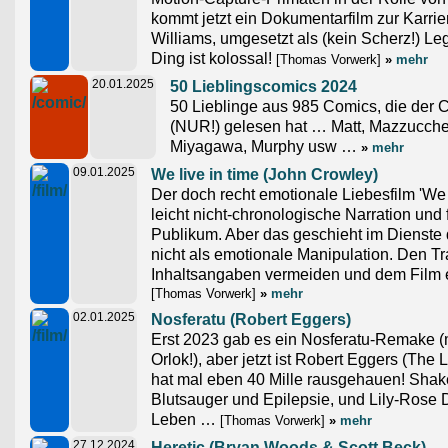
kommt jetzt ein Dokumentarfilm zur Karrie
Williams, umgesetzt als (kein Scherz!) L
Ding ist kolossal!
[Thomas Vorwerk]
»
mehr
20.01.2025
50 Lieblingscomics 2024
50 Lieblinge aus 985 Comics, die der
(NUR!) gelesen hat … Matt, Mazzucchelli
Miyagawa, Murphy usw …
»
mehr
09.01.2025
We live in time (John Crowley)
Der doch recht emotionale Liebesfilm 'We l
leicht nicht-chronologische Narration und 
Publikum. Aber das geschieht im Dienste
nicht als emotionale Manipulation. Den Tr
Inhaltsangaben vermeiden und dem Film
[Thomas Vorwerk]
»
mehr
02.01.2025
Nosferatu (Robert Eggers)
Erst 2023 gab es ein Nosferatu-Remake (
Orlok!), aber jetzt ist Robert Eggers (The
hat mal eben 40 Mille rausgehauen! Shakes
Blutsauger und Epilepsie, und Lily-Rose D
Leben …
[Thomas Vorwerk]
»
mehr
27.12.2024
Heretic (Bryan Woods & Scott Beck)