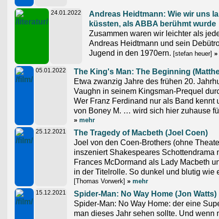
24.01.2022
Andreas Heidtmann: Wie wir uns la
küssten, als ABBA berühmt wurde
Zusammen waren wir leichter als jeder 
Andreas Heidtmann und sein Debütr
Jugend in den 1970ern.
[stefan heuer]
»
05.01.2022
The King's Man: The Beginning (Matth
Etwa zwanzig Jahre des frühen 20. Jahrh
Vaughn in seinem Kingsman-Prequel durc
Wer Franz Ferdinand nur als Band kennt 
von Boney M. … wird sich hier zuhause fü
»
mehr
25.12.2021
The Tragedy of Macbeth (Joel Coen)
Joel von den Coen-Brothers (ohne Theate
inszeniert Shakespeares Schottendrama m
Frances McDormand als Lady Macbeth u
in der Titelrolle. So dunkel und blutig wie
[Thomas Vorwerk]
»
mehr
15.12.2021
Spider-Man: No Way Home (Jon Watts)
Spider-Man: No Way Home: der eine Supe
man dieses Jahr sehen sollte. Und wenn 