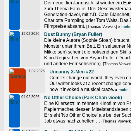
Der neue Jim Jarmusch ist wieder ein Epi
zum Thema Familie. Drei Geschwisterpaa
Generation davor, mit z.B. Cate Blanchett
Charlotte Rampling oder Tom Waits. Das
Filmpreise absahnt.
[Thomas Vorwerk]
»
mehr
19.02.2026
Dust Bunny (Bryan Fuller)
Die kleine Aurora (Sophie Sloan) braucht
Monster unter ihrem Bett. Ein seltsamer 
Mikkelsen) scheint die notwendigen Skills
Kino-Regiearbeit von Bryan Fuller ('Dead l
und andere Fernsehserien).
[Thomas Vorwer
11.02.2026
Uncanny X-Men #22
Comics change our world, they even crea
Our writer looks at a recent change co
how it invoked a musical craze.
»
mehr
04.02.2026
No Other Choice (Park Chan-wook)
Eine KI ersetzt im zehnten Kinofilm von 
Papiermacher, dessen Mittelstandsleben 
Er sieht 'No Other Choice' als bei der S
Job etwas nachzuhelfen …
[Thomas Vorwerk