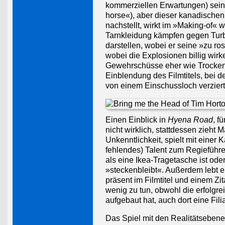
kommerziellen Erwartungen) seinen
horse«), aber dieser kanadische
nachstellt, wirkt im »Making-of« 
Tarnkleidung kämpfen gegen Turba
darstellen, wobei er seine »zu ro
wobei die Explosionen billig wir
Gewehrschüsse eher wie Trockener
Einblendung des Filmtitels, bei 
von einem Einschussloch verziert
Einen Einblick in
Hyena Road
, f
nicht wirklich, stattdessen zieht 
Unkenntlichkeit, spielt mit eine
fehlendes) Talent zum Regieführen
als eine Ikea-Tragetasche ist od
»steckenbleibt«. Außerdem lebt e
präsent im Filmtitel und einem Zi
wenig zu tun, obwohl die erfolgre
aufgebaut hat, auch dort eine Fili
Das Spiel mit den Realitätsebene