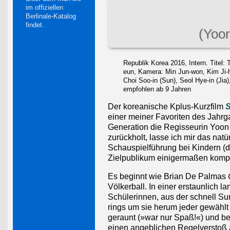
im offiziellen
Berlinale-Katalog
findet.
(Yoo
Republik Korea 2016, Intern. Titel:
eun, Kamera: Min Jun-won, Kim Ji-h
Choi Soo-in (Sun), Seol Hye-in (Jia
empfohlen ab 9 Jahren
Der koreanische Kplus-Kurzfilm
S
einer meiner Favoriten des Jahr
Generation die Regisseurin Yoon 
zurückholt, lasse ich mir das natü
Schauspielführung bei Kindern (di
Zielpublikum einigermaßen komp
Es beginnt wie Brian De Palmas
Völkerball. In einer erstaunlich 
Schülerinnen, aus der schnell Sun
rings um sie herum jeder gewählt
geraunt (»war nur Spaß!«) und bei
einen angeblichen Regelverstoß 