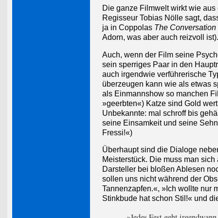
Die ganze Filmwelt wirkt wie au
Regisseur Tobias Nölle sagt, dass
ja in Coppolas
The Conversation
Adorn, was aber auch reizvoll ist)
Auch, wenn der Film seine Psycho
sein sperriges Paar in den Hauptro
auch irgendwie verführerische Ty
überzeugen kann wie als etwas s
als Einmannshow so manchen Film
»geerbten«) Katze sind Gold wert,
Unbekannte: mal schroff bis gehä
seine Einsamkeit und seine Sehn
Fressi!«)
Überhaupt sind die Dialoge neben
Meisterstück. Die muss man sich
Darsteller bei bloßen Ablesen noc
sollen uns nicht während der Obser
Tannenzapfen.«, »Ich wollte nur m
Stinkbude hat schon Stil!« und d
»Jedes Fest geht irgendwann