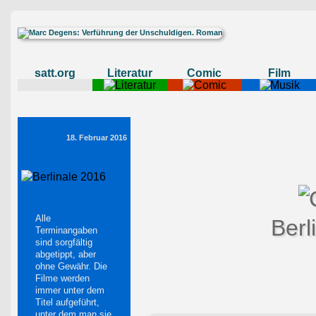
satt.org
Literatur
Comic
Film
18. Februar 2016
Alle
Berl
Terminangaben
sind sorgfältig
abgetippt, aber
ohne Gewähr. Die
Filme werden
immer unter dem
Titel aufgeführt,
unter dem man sie