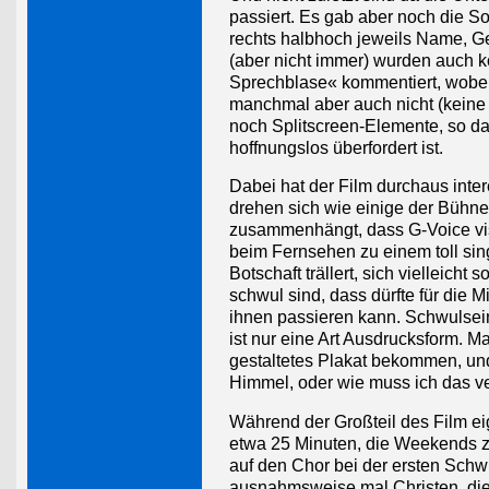
passiert. Es gab aber noch die So
rechts halbhoch jeweils Name, Ge
(aber nicht immer) wurden auch k
Sprechblase« kommentiert, wobei 
manchmal aber auch nicht (keine 
noch Splitscreen-Elemente, so d
hoffnungslos überfordert ist.
Dabei hat der Film durchaus inte
drehen sich wie einige der Bühne
zusammenhängt, dass G-Voice visue
beim Fernsehen zu einem toll sin
Botschaft trällert, sich vielleic
schwul sind, dass dürfte für die 
ihnen passieren kann. Schwulsei
ist nur eine Art Ausdrucksform. M
gestaltetes Plakat bekommen, un
Himmel, oder wie muss ich das v
Während der Großteil des Film ei
etwa 25 Minuten, die Weekends z
auf den Chor bei der ersten Schw
ausnahmsweise mal Christen, die