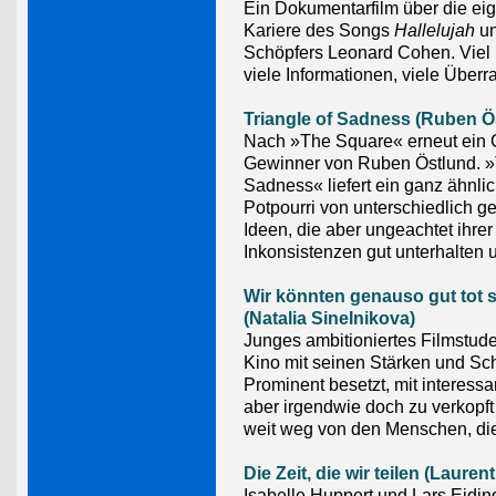
Ein Dokumentarfilm über die ei
Kariere des Songs
Hallelujah
un
Schöpfers Leonard Cohen. Viel 
viele Informationen, viele Über
Triangle of Sadness (Ruben Ö
Nach »The Square« erneut ein
Gewinner von Ruben Östlund. »T
Sadness« liefert ein ganz ähnli
Potpourri von unterschiedlich 
Ideen, die aber ungeachtet ihrer
Inkonsistenzen gut unterhalten 
Wir könnten genauso gut tot 
(Natalia Sinelnikova)
Junges ambitioniertes Filmstud
Kino mit seinen Stärken und S
Prominent besetzt, mit interessa
aber irgendwie doch zu verkopft
weit weg von den Menschen, die
Die Zeit, die wir teilen (Laurent
Isabelle Huppert und Lars Eidin