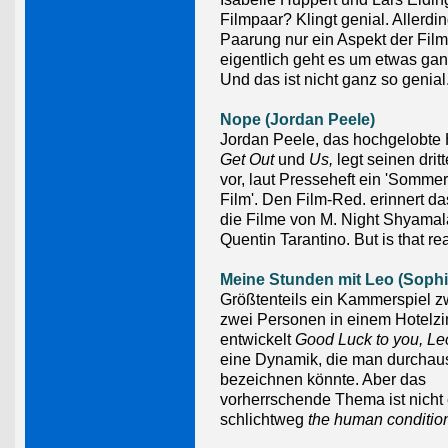
Filmpaar? Klingt genial. Allerdin
Paarung nur ein Aspekt der Fil
eigentlich geht es um etwas ga
Und das ist nicht ganz so genial
Nope (Jordan Peele)
Jordan Peele, das hochgelobte H
Get Out
und
Us,
legt seinen dritt
vor, laut Presseheft ein 'Somme
Film'. Den Film-Red. erinnert d
die Filme von M. Night Shyama
Quentin Tarantino. But is that re
Meine Stunden mit Leo (Soph
Größtenteils ein Kammerspiel 
zwei Personen in einem Hotelz
entwickelt
Good Luck to you, L
eine Dynamik, die man durchau
bezeichnen könnte. Aber das
vorherrschende Thema ist nicht 
schlichtweg
the human conditio