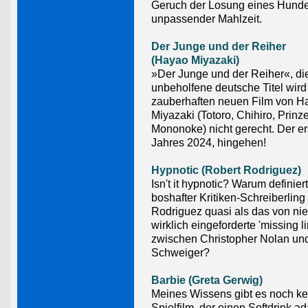
Geruch der Losung eines Hund
unpassender Mahlzeit.
Der Junge und der Reiher
(Hayao Miyazaki)
»Der Junge und der Reiher«, di
unbeholfene deutsche Titel wir
zauberhaften neuen Film von H
Miyazaki (Totoro, Chihiro, Prinz
Mononoke) nicht gerecht. Der e
Jahres 2024, hingehen!
Hypnotic (Robert Rodriguez)
Isn't it hypnotic? Warum definier
boshafter Kritiken-Schreiberling
Rodriguez quasi als das von n
wirklich eingeforderte 'missing li
zwischen Christopher Nolan und
Schweiger?
Barbie (Greta Gerwig)
Meines Wissens gibt es noch k
Spielfilm, der einen Softdrink ad