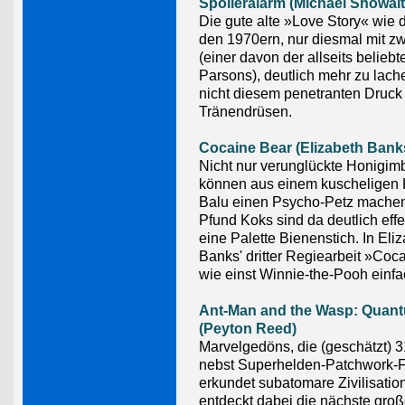
Spoileralarm (Michael Showalt
Die gute alte »Love Story« wie 
den 1970ern, nur diesmal mit zw
(einer davon der allseits beliebt
Parsons), deutlich mehr zu lach
nicht diesem penetranten Druck 
Tränendrüsen.
Cocaine Bear (Elizabeth Bank
Nicht nur verunglückte Honigim
können aus einem kuscheligen 
Balu einen Psycho-Petz machen
Pfund Koks sind da deutlich effek
eine Palette Bienenstich. In Eli
Banks' dritter Regiearbeit »Coca
wie einst Winnie-the-Pooh einf
Ant-Man and the Wasp: Quan
(Peyton Reed)
Marvelgedöns, die (geschätzt) 3
nebst Superhelden-Patchwork-F
erkundet subatomare Zivilisati
entdeckt dabei die nächste gro