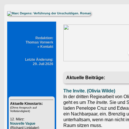
Redaktion:
Thomas Vorwerk
»
Kontakt
Letzte Änderung:
29. Juli 2026
Aktuelle Beiträge:
The Invite. (Olivia Wilde)
In der dritten Regiearbeit von Ol
geht es um
The Invite.
Sie und 
Aktuelle Kinostarts:
laden Penelope Cruz und Edwar
(Ohne Anspruch auf
Vollständigkeit)
ein Nachbarpaar, ein. Brenzlig 
unterhaltsam, wenn man nicht i
12. März:
Nouvelle Vague
Raum sitzen muss.
(Richard Linklater)