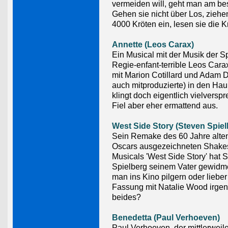
vermeiden will, geht man am bes
Gehen sie nicht über Los, ziehe
4000 Kröten ein, lesen sie die K
Annette (Leos Carax)
Ein Musical mit der Musik der S
Regie-enfant-terrible Leos Carax
mit Marion Cotillard und Adam D
auch mitproduzierte) in den Haup
klingt doch eigentlich vielversp
Fiel aber eher ermattend aus.
West Side Story (Steven Spiel
Sein Remake des 60 Jahre alten
Oscars ausgezeichneten Shake
Musicals 'West Side Story' hat 
Spielberg seinem Vater gewidme
man ins Kino pilgern oder lieber 
Fassung mit Natalie Wood irge
beides?
Benedetta (Paul Verhoeven)
Paul Verhoeven, der mittlerweil