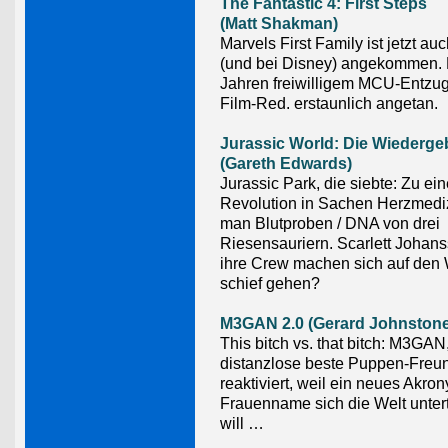
The Fantastic 4: First Steps
(Matt Shakman)
Marvels First Family ist jetzt a
(und bei Disney) angekommen.
Jahren freiwilligem MCU-Entzug 
Film-Red. erstaunlich angetan.
Jurassic World: Die Wiederge
(Gareth Edwards)
Jurassic Park, die siebte: Zu ein
Revolution in Sachen Herzmediz
man Blutproben / DNA von drei
Riesensauriern. Scarlett Johan
ihre Crew machen sich auf den 
schief gehen?
M3GAN 2.0 (Gerard Johnstone
This bitch vs. that bitch: M3GAN
distanzlose beste Puppen-Freun
reaktiviert, weil ein neues Akro
Frauenname sich die Welt unte
will …