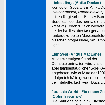
Liebesdings (Anika Decker)
Komödien-Spezialistin Anika D
(Keinohrhasen, Rubbeldiekatz)
m
dritten Regiearbeit: Elias M'Bare
Superstar, der das normale (ha
kreative) Leben für sich wiedere
Leider ist dies aber fast genau 
runtergekurbelten Massenerfolge
bisschen progressiver, mit Tam
light.
Lightyear (Angus MacLane)
Mit dem heutigen Stand der
Computeranimation wird uns ein 
aber familientauglicher Sci-Fi-A
angeboten, wie er Mitte der 199
erfolgreich hätte gewesen sein 
der Titelrolle: Lightyear. Buzz Li
Jurassic World - Ein neues Zei
(Colin Trevorrow)
Die Saurier sind zurück. Diesma