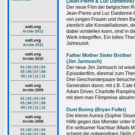
(Jean-Pierre & Luc Dardenne)
Der neue Film der belgischen 
Jean-Pierre und Luc Dardenne b
von jungen Frauen und ihren B
ziemlich alle Konstellationen, d
satt.org
dabei vorstellen kann, sind in
Archiv 2012
Werk inbegriffen. Ein tolles Th
satt.org
Jahreszeit.
Archiv 2011
satt.org
Father Mother Sister Brother
Archiv 2010
(Jim Jarmusch)
Der neue Jim Jarmusch ist wied
01
|
02
|
03
|
04
05
|
06
|
07
|
08
Episodenfilm, diesmal zum The
09
|
10
|
11
|
12
Drei Geschwisterpaare besuche
Generation davor, mit z.B. Cate 
satt.org
Archiv 2009
Adam Driver, Charlotte Ramplin
mit dem man Filmpreise absahnt
01
|
02
|
03
|
04
05
|
06
|
07
|
08
09
|
10
|
11
|
12
Dust Bunny (Bryan Fuller)
Die kleine Aurora (Sophie Sloan
satt.org
Hilfe gegen das Monster unter i
Archiv 2008
Ein seltsamer Nachbar (Mads M
01
|
02
|
03
|
04
scheint die notwendigen Skills z
05
|
06
|
07
|
08