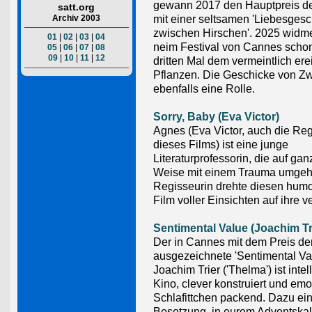
gewann 2017 den Hauptpreis de
satt.org
Archiv 2003
mit einer seltsamen 'Liebesgesc
zwischen Hirschen'. 2025 widme
01
|
02
|
03
|
04
neim Festival von Cannes scho
05
|
06
|
07
|
08
09
|
10
|
11
|
12
dritten Mal dem vermeintlich er
Pflanzen. Die Geschicke von Zw
ebenfalls eine Rolle.
Sorry, Baby (Eva Victor)
Agnes (Eva Victor, auch die Reg
dieses Films) ist eine junge
Literaturprofessorin, die auf ga
Weise mit einem Trauma umgeht
Regisseurin drehte diesen humo
Film voller Einsichten auf ihre
Sentimental Value (Joachim Tr
Der in Cannes mit dem Preis de
ausgezeichnete 'Sentimental Va
Joachim Trier ('Thelma') ist intel
Kino, clever konstruiert und em
Schlafittchen packend. Dazu ein
Besetzung, in eurem Adventskale