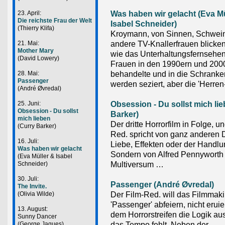
Was haben wir gelacht (Eva Mü
23. April:
Die reichste Frau der Welt
Isabel Schneider)
(Thierry Klifa)
Kroymann, von Sinnen, Schwei
andere TV-Knallerfrauen blicken 
21. Mai:
Mother Mary
wie das Unterhaltungsfernsehen
(David Lowery)
Frauen in den 1990ern und 200
behandelte und in die Schranken
28. Mai:
Passenger
werden seziert, aber die 'Herren
(André Øvredal)
Obsession - Du sollst mich li
25. Juni:
Obsession - Du sollst
Barker)
mich lieben
Der dritte Horrorfilm in Folge, u
(Curry Barker)
Red. spricht von ganz anderen 
16. Juli:
Liebe, Effekten oder der Handlu
Was haben wir gelacht
Sondern von Alfred Pennywort
(Eva Müller & Isabel
Multiversum …
Schneider)
30. Juli:
Passenger (André Øvredal)
The Invite.
Der Film-Red. will das Filmmak
(Olivia Wilde)
'Passenger' abfeiern, nicht eruie
13. August:
dem Horrorstreifen die Logik aus
Sunny Dancer
das Tempo fehlt. Neben der
(George Jaques)