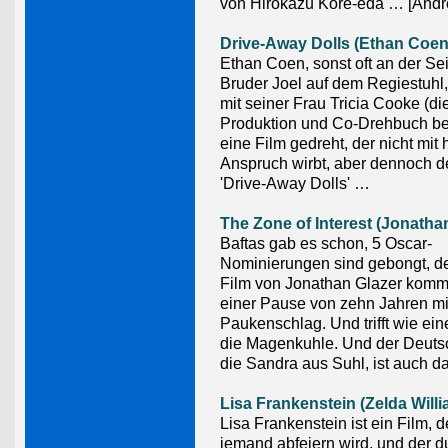
von Hirokazu Kore-eda … [Andr
Drive-Away Dolls (Ethan Coen
Ethan Coen, sonst oft an der Se
Bruder Joel auf dem Regiestuhl, 
mit seiner Frau Tricia Cooke (die
Produktion und Co-Drehbuch be
eine Film gedreht, der nicht mi
Anspruch wirbt, aber dennoch de
'Drive-Away Dolls' …
The Zone of Interest (Jonatha
Baftas gab es schon, 5 Oscar-
Nominierungen sind gebongt, d
Film von Jonathan Glazer komm
einer Pause von zehn Jahren mi
Paukenschlag. Und trifft wie ein
die Magenkuhle. Und der Deutsc
die Sandra aus Suhl, ist auch da
Lisa Frankenstein (Zelda Will
Lisa Frankenstein ist ein Film,
jemand abfeiern wird, und der d