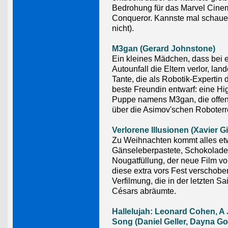
Bedrohung für das Marvel Cinem
Conqueror. Kannste mal schauen
nicht).
M3gan (Gerard Johnstone)
Ein kleines Mädchen, dass bei 
Autounfall die Eltern verlor, land
Tante, die als Robotik-Expertin d
beste Freundin entwarf: eine Hi
Puppe namens M3gan, die offen
über die Asimov'schen Roboterr
Verlorene Illusionen (Xavier G
Zu Weihnachten kommt alles etwa
Gänseleberpastete, Schokolad
Nougatfüllung, der neue Film v
diese extra vors Fest verschobe
Verfilmung, die in der letzten Sa
Césars abräumte.
Hallelujah: Leonard Cohen, A 
Song (Daniel Geller, Dayna Go