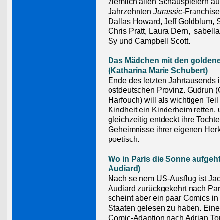
ziemlich allen Schauspielern au
Jahrzehnten
Jurassic-
Franchise
Dallas Howard, Jeff Goldblum, S
Chris Pratt, Laura Dern, Isabe
Sy und Campbell Scott.
Das Mädchen mit den golden
(Katharina Marie Schubert)
Ende des letzten Jahrtausends i
ostdeutschen Provinz. Gudrun (
Harfouch) will als wichtigen Teil 
Kindheit ein Kinderheim retten,
gleichzeitig entdeckt ihre Tochte
Geheimnisse ihrer eigenen Herk
poetisch.
Wo in Paris die Sonne aufgeh
Audiard)
Nach seinem US-Ausflug ist Ja
Audiard zurückgekehrt nach Pari
scheint aber ein paar Comics in
Staaten gelesen zu haben. Eine
Comic-Adaption nach Adrian To