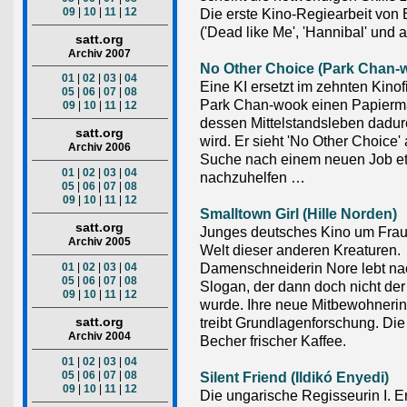
09
|
10
|
11
|
12
Die erste Kino-Regiearbeit von 
('Dead like Me', 'Hannibal' und
satt.org
Archiv 2007
No Other Choice (Park Chan-
01
|
02
|
03
|
04
Eine KI ersetzt im zehnten Kinof
05
|
06
|
07
|
08
Park Chan-wook einen Papierm
09
|
10
|
11
|
12
dessen Mittelstandsleben dadur
satt.org
wird. Er sieht 'No Other Choice' 
Archiv 2006
Suche nach einem neuen Job e
01
|
02
|
03
|
04
nachzuhelfen …
05
|
06
|
07
|
08
09
|
10
|
11
|
12
Smalltown Girl (Hille Norden)
satt.org
Junges deutsches Kino um Fraue
Archiv 2005
Welt dieser anderen Kreaturen.
Damenschneiderin Nore lebt n
01
|
02
|
03
|
04
05
|
06
|
07
|
08
Slogan, der dann doch nicht der 
09
|
10
|
11
|
12
wurde. Ihre neue Mitbewohneri
satt.org
treibt Grundlagenforschung. Die
Archiv 2004
Becher frischer Kaffee.
01
|
02
|
03
|
04
05
|
06
|
07
|
08
Silent Friend (Ildikó Enyedi)
09
|
10
|
11
|
12
Die ungarische Regisseurin I. E