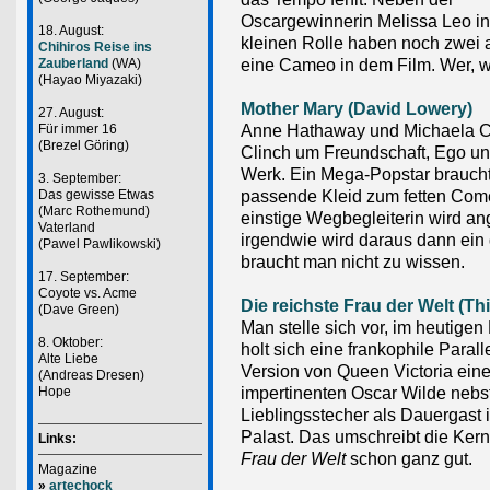
Oscargewinnerin Melissa Leo in
18. August:
kleinen Rolle haben noch zwei 
Chihiros Reise ins
eine Cameo in dem Film. Wer, wir
Zauberland
(WA)
(Hayao Miyazaki)
Mother Mary (David Lowery)
27. August:
Anne Hathaway und Michaela C
Für immer 16
(Brezel Göring)
Clinch um Freundschaft, Ego un
Werk. Ein Mega-Popstar brauch
3. September:
passende Kleid zum fetten Com
Das gewisse Etwas
(Marc Rothemund)
einstige Wegbegleiterin wird an
Vaterland
irgendwie wird daraus dann ein
(Pawel Pawlikowski)
braucht man nicht zu wissen.
17. September:
Coyote vs. Acme
Die reichste Frau der Welt (Thi
(Dave Green)
Man stelle sich vor, im heutigen
8. Oktober:
holt sich eine frankophile Parall
Alte Liebe
Version von Queen Victoria ein
(Andreas Dresen)
impertinenten Oscar Wilde nebs
Hope
Lieblingsstecher als Dauergast i
Palast. Das umschreibt die Ke
Links:
Frau der Welt
schon ganz gut.
Magazine
»
artechock