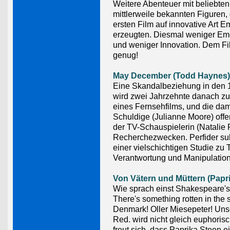
Weitere Abenteuer mit beliebte
mittlerweile bekannten Figuren, 
ersten Film auf innovative Art 
erzeugten. Diesmal weniger Em
und weniger Innovation. Dem Fil
genug!
May December (Todd Haynes)
Eine Skandalbeziehung in den 
wird zwei Jahrzehnte danach 
eines Fernsehfilms, und die da
Schuldige (Julianne Moore) offe
der TV-Schauspielerin (Natalie
Recherchezwecken. Perfider sub
einer vielschichtigen Studie zu
Verantwortung und Manipulation
Von Vätern und Müttern (Papr
Wie sprach einst Shakespeare'
There's something rotten in the s
Denmark! Oller Miesepeter! Uns
Red. wird nicht gleich euphorisc
freut sich, dass Paprika Steen e