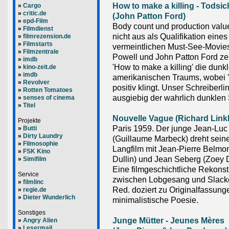
How to make a killing - Todsi
»
Cargo
»
critic.de
(John Patton Ford)
»
epd-Film
Body count und production valu
»
Filmdienst
nicht aus als Qualifikation eines
»
filmrezension.de
»
Filmstarts
vermeintlichen Must-See-Movie
»
Filmzentrale
Powell und John Patton Ford ze
»
imdb
'How to make a killing' die dunk
»
kino-zeit.de
»
imdb
amerikanischen Traums, wobei 'd
»
Revolver
positiv klingt. Unser Schreiberl
»
Rotten Tomatoes
ausgiebig der wahrlich dunklen 
»
senses of cinema
»
Titel
Nouvelle Vague (Richard Linkl
Projekte
Paris 1959. Der junge Jean-Lu
»
Butti
»
Dirty Laundry
(Guillaume Marbeck) dreht sein
»
Filmosophie
Langfilm mit Jean-Pierre Belmo
»
FSK Kino
Dullin) und Jean Seberg (Zoey 
»
Simifilm
Eine filmgeschichtliche Rekonst
Service
zwischen Lobgesang und Slacke
»
filmlinc
Red. doziert zu Originalfassung
»
regie.de
»
Dieter Wunderlich
minimalistische Poesie.
Sonstiges
Junge Mütter - Jeunes Mères
»
Angry Alien
»
Lesermail