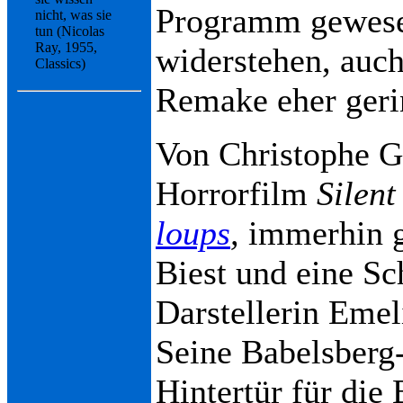
Programm gewesen
nicht, was sie
tun (Nicolas
Ray, 1955,
widerstehen, auc
Classics)
Remake eher geri
Von Christophe 
Horrorfilm
Silent
loups
,
immerhin ge
Biest und eine S
Darstellerin Emel
Seine Babelsberg
Hintertür für die