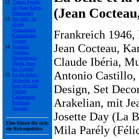
Things People
do (Saar Klein,
(Jean Cocteau,
Panorama)
Sto spiti / At
Home
(Athanasios
Frankreich 1946, 
Karanikolas,
Forum)
Jean Cocteau, Kam
Seolgun-
Yeolcha /
Claude Ibéria, M
Snowpiercer
(Bong Joon-
ho, Forum)
Antonio Castillo,
En du elsker /
Someone you
Design, Set Decor
love (Pernille
Fischer
Christensen,
Arakelian, mit Je
Berlinale
Special)
Josette Day (La B
Eine Klasse für sich:
Mila Parély (Féli
die Retrospektive