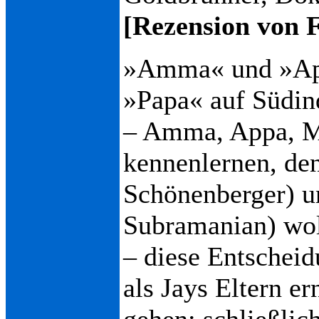
[Rezension von 
»Amma« und »App
»Papa« auf Südind
– Amma, Appa, Ma
kennenlernen, de
Schönenberger) u
Subramanian) wol
– diese Entscheid
als Jays Eltern er