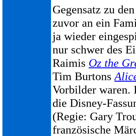
Gegensatz zu den
zuvor an ein Fam
ja wieder eingesp
nur schwer des E
Raimis
Oz the Gr
Tim Burtons
Alic
Vorbilder waren.
die Disney-Fass
(Regie: Gary Tro
französische Mär