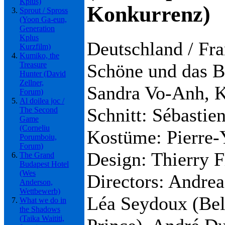
Kplus)
Konkurrenz)
Sprout / Spross
(Yoon Ga-eun,
Generation
Kplus
Deutschland / Fra
Kurzfilm)
Kumiko, the
Schöne und das B
Treasure
Hunter (David
Zellner,
Sandra Vo-Anh, K
Forum)
Al doilea joc /
Schnitt: Sébastie
The Second
Game
(Corneliu
Kostüme: Pierre-
Porumboiu,
Forum)
Design: Thierry 
The Grand
Budapest Hotel
(Wes
Directors: Andrea
Anderson,
Wettbewerb)
Léa Seydoux (Bell
What we do in
the Shadows
(Taika Waititi,