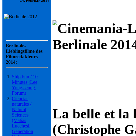
24. Februar 2014
Berlinale 2014
Berlinale-
Lieblingsfilme des
Filmredakteurs
2014:
Ship bun / 10
Minutes (Lee
Yong-seung,
Forum)
Ciencias
naturales /
La belle et la 
Natural
Sciences
(Matías
(Christophe G
Lucchesi,
Generation