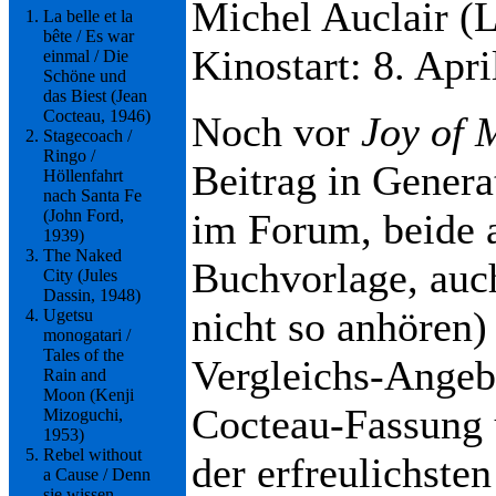
Michel Auclair (
La belle et la
bête / Es war
Kinostart: 8. Apr
einmal / Die
Schöne und
das Biest (Jean
Cocteau, 1946)
Noch vor
Joy of 
Stagecoach /
Ringo /
Beitrag in Gener
Höllenfahrt
nach Santa Fe
im Forum, beide 
(John Ford,
1939)
The Naked
Buchvorlage, auc
City (Jules
Dassin, 1948)
nicht so anhören) 
Ugetsu
monogatari /
Tales of the
Vergleichs-Angeb
Rain and
Moon (Kenji
Cocteau-Fassung 
Mizoguchi,
1953)
Rebel without
der erfreulichste
a Cause / Denn
sie wissen