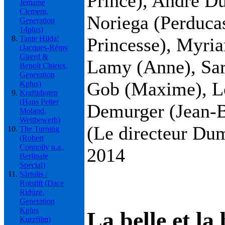
Prince), André D
Jemaine
Clement,
Noriega (Perducas
Generation
14plus)
Princesse), Myria
Tante Hilda!
(Jacques-Rémy
Girerd &
Lamy (Anne), Sar
Benoît Chieux,
Generation
Gob (Maxime), Lo
Kplus)
Kraftidioten
(Hans Petter
Demurger (Jean-B
Moland,
Wettbewerb)
(Le directeur Dum
The Turning
(Robert
Connolly u.a.,
2014
Berlinale
Special)
Särtulis /
Rotstift (Dace
Ridüze,
Generation
Kplus
La belle et la 
Kurzfilm)