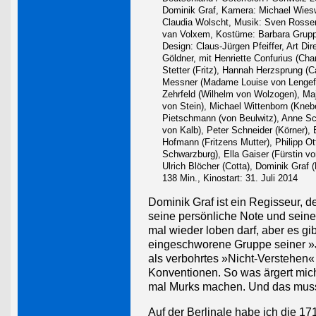
Dominik Graf, Kamera: Michael Wiesw
Claudia Wolscht, Musik: Sven Rossen
van Volxem, Kostüme: Barbara Grupp
Design: Claus-Jürgen Pfeiffer, Art Di
Göldner, mit Henriette Confurius (Charl
Stetter (Fritz), Hannah Herzsprung (Ca
Messner (Madame Louise von Lengefe
Zehrfeld (Wilhelm von Wolzogen), Ma
von Stein), Michael Wittenborn (Kneb
Pietschmann (von Beulwitz), Anne Sch
von Kalb), Peter Schneider (Körner),
Hofmann (Fritzens Mutter), Philipp Ot
Schwarzburg), Ella Gaiser (Fürstin v
Ulrich Blöcher (Cotta), Dominik Graf 
138 Min., Kinostart: 31. Juli 2014
Dominik Graf ist ein Regisseur, d
seine persönliche Note und sein
mal wieder loben darf, aber es gi
eingeschworene Gruppe seiner »Jün
als verbohrtes »Nicht-Verstehen«
Konventionen. So was ärgert mich
mal Murks machen. Und das mus
Auf der Berlinale habe ich die 1