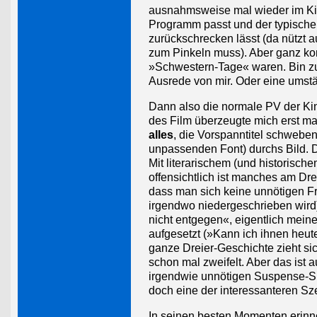
ausnahmsweise mal wieder im Kin
Programm passt und der typische
zurückschrecken lässt (da nützt 
zum Pinkeln muss). Aber ganz konk
»Schwestern-Tage« waren. Bin zu f
Ausrede von mir. Oder eine umst
Dann also die normale PV der Ki
des Film überzeugte mich erst mal
alles
, die Vorspanntitel schweben
unpassenden Font) durchs Bild. D
Mit literarischem (und historisch
offensichtlich ist manches am Dr
dass man sich keine unnötigen F
irgendwo niedergeschrieben wird)
nicht entgegen«, eigentlich mei
aufgesetzt (»Kann ich ihnen heut
ganze Dreier-Geschichte zieht si
schon mal zweifelt. Aber das ist 
irgendwie unnötigen Suspense-Si
doch eine der interessanteren Sz
In seinen besten Momenten erinner