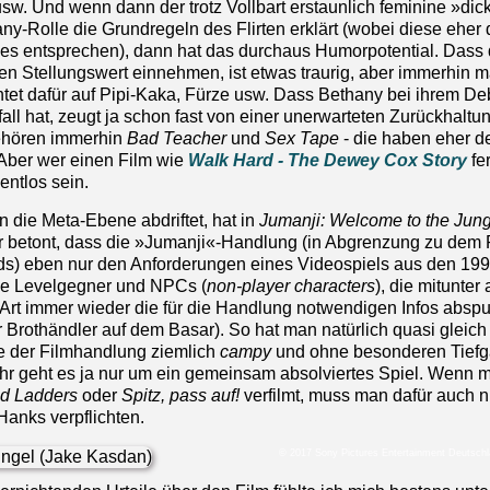
usw. Und wenn dann der trotz Vollbart erstaunlich feminine »dick
ny-Rolle die Grundregeln des Flirten erklärt (wobei diese eher
ies entsprechen), dann hat das durchaus Humorpotential. Dass 
ben Stellungswert einnehmen, ist etwas traurig, aber immerhin 
chtet dafür auf Pipi-Kaka, Fürze usw. Dass Bethany bei ihrem De
all hat, zeugt ja schon fast von einer unerwarteten Zurückhaltun
ehören immerhin
Bad Teacher
und
Sex Tape
- die haben eher d
 Aber wer einen Film wie
Walk Hard - The Dewey Cox Story
fer
entlos sein.
 die Meta-Ebene abdriftet, hat in
Jumanji: Welcome to the Jung
betont, dass die »Jumanji«-Handlung (in Abgrenzung zu dem 
Kids) eben nur den Anforderungen eines Videospiels aus den 19
he Levelgegner und NPCs (
non-player characters
), die mitunter 
 Art immer wieder die für die Handlung notwendigen Infos absp
Brothändler auf dem Basar). So hat man natürlich quasi gleich
te der Filmhandlung ziemlich
campy
und ohne besonderen Tief
ahr geht es ja nur um ein gemeinsam absolviertes Spiel. Wenn 
d Ladders
oder
Spitz, pass auf!
verfilmt, muss man dafür auch n
anks verpflichten.
© 2017 Sony Pictures Entertainment Deutsc