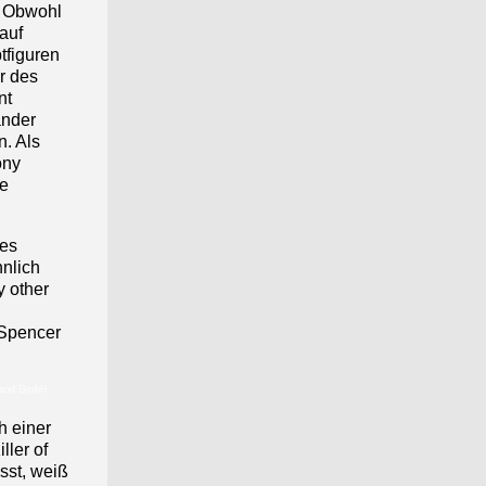
. Obwohl
auf
tfiguren
r des
nt
ander
n. Als
ony
ne
des
hnlich
y other
 Spencer
hland GmbH
ch einer
ller of
sst, weiß