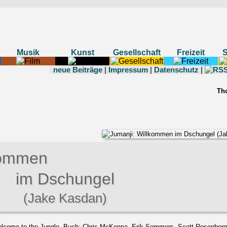
Musik
Kunst
Gesellschaft
Freizeit
neue Beiträge
|
Impressum
|
Datenschutz
|
Th
kommen
im Dschungel
(Jake Kasdan)
Welcome to the Jungle, Buch: Chris McKenna, Erik Sommers, Scott Rosenberg,