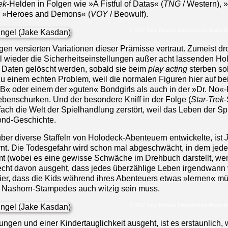
ek
-Helden in Folgen wie »A Fistful of Datas« (
TNG
/ Western), 
r »Heroes and Demons« (
VOY
/ Beowulf).
© 2017 Sony Pictures Entertainment Deutsc
igen versierten Variationen dieser Prämisse vertraut. Zumeist dr
 wieder die Sicherheitseinstellungen außer acht lassenden Ho
 Daten gelöscht werden, sobald sie beim
play acting
sterben sol
u einem echten Problem, weil die normalen Figuren hier auf be
JB« oder einem der »guten« Bondgirls als auch in der »Dr. No«-
benschurken. Und der besondere Kniff in der Folge (
Star
-
Trek
-
ach die Welt der Spielhandlung zerstört, weil das Leben der Sp
 Bond-Geschichte.
über diverse Staffeln von Holodeck-Abenteuern entwickelte, ist
rnt. Die Todesgefahr wird schon mal abgeschwächt, in dem jede
t (wobei es eine gewisse Schwäche im Drehbuch darstellt, w
echt davon ausgeht, dass jedes überzählige Leben irgendwann 
 hier, dass die Kids während ihres Abenteuers etwas »lernen« m
n Nashorn-Stampedes auch witzig sein muss.
© 2017 Sony Pictures Entertainment Deutsc
en und einer Kindertauglichkeit ausgeht, ist es erstaunlich, w