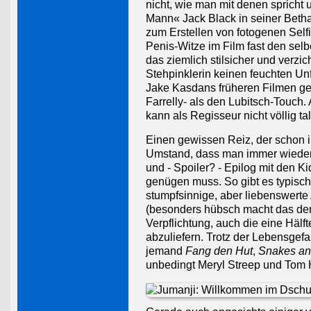
nicht, wie man mit denen spricht 
Mann« Jack Black in seiner Betha
zum Erstellen von fotogenen Self
Penis-Witze im Film fast den sel
das ziemlich stilsicher und verzi
Stehpinklerin keinen feuchten Unf
Jake Kasdans früheren Filmen g
Farrelly- als den Lubitsch-Touch.
kann als Regisseur nicht völlig tal
Einen gewissen Reiz, der schon in
Umstand, dass man immer wieder 
und - Spoiler? - Epilog mit den 
genügen muss. So gibt es typisc
stumpfsinnige, aber liebenswerte
(besonders hübsch macht das der 
Verpflichtung, auch die eine Hälf
abzuliefern. Trotz der Lebensgef
jemand
Fang den Hut
,
Snakes an
unbedingt Meryl Streep und Tom H