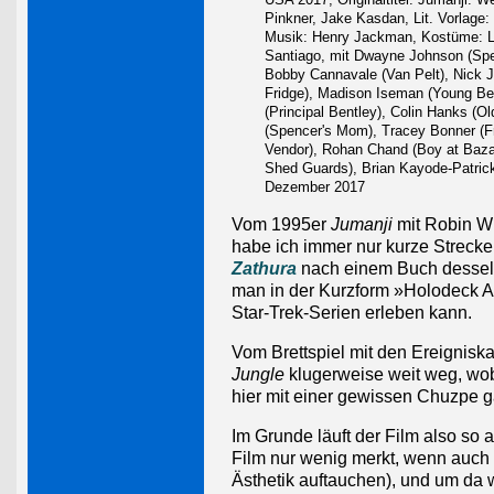
Pinkner, Jake Kasdan, Lit. Vorlage:
Musik: Henry Jackman, Kostüme: La
Santiago, mit Dwayne Johnson (Spen
Bobby Cannavale (Van Pelt), Nick J
Fridge), Madison Iseman (Young Be
(Principal Bentley), Colin Hanks (
(Spencer's Mom), Tracey Bonner (F
Vendor), Rohan Chand (Boy at Bazaa
Shed Guards), Brian Kayode-Patrick
Dezember 2017
Vom 1995er
Jumanji
mit Robin Wi
habe ich immer nur kurze Streck
Zathura
nach einem Buch desselb
man in der Kurzform »Holodeck A
Star-Trek-Serien erleben kann.
Vom Brettspiel mit den Ereigniskar
Jungle
klugerweise weit weg, wobe
hier mit einer gewissen Chuzpe ga
Im Grunde läuft der Film also so 
Film nur wenig merkt, wenn auch
Ästhetik auftauchen), und um da