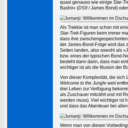
quasi genauso wie einige
Star
-
Tr
Bashir« (
DS9
/ James Bond) ode
Als Trekkie ist man schon mit ein
Star
-
Trek
-Figuren beim immer mal
dass ihre zwischengespeicherten
der James-Bond-Folge wird das z
Seiten landen, also sowohl als »
bzw. eines der typischen Bond-Ne
besteht dann darin, dass man einf
wichtiger ist als die Illusion der
Von dieser Komplexität, die sich 
Welcome to the Jungle
weit entfe
drei Leben zur Verfügung bekomm
als Zuschauer mitzählt und mit R
werden muss). Viel wichtiger ist
und dass das Abenteuer bei alle
Wenn man von diesen Vorbedingung