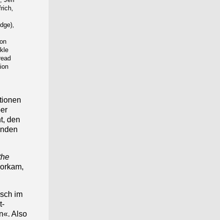
rich,
dge),
son
kle
read
ion
tionen
ber
t, den
enden
the
vorkam,
isch im
t-
n«. Also