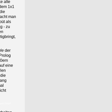
e alte
 dem 1x1
die
macht man
büt als
g - zu
en
tigbringt,
le
der
Prolog
90ern
auf eine
ulen
 die
gang
mal
icht
hland GmbH