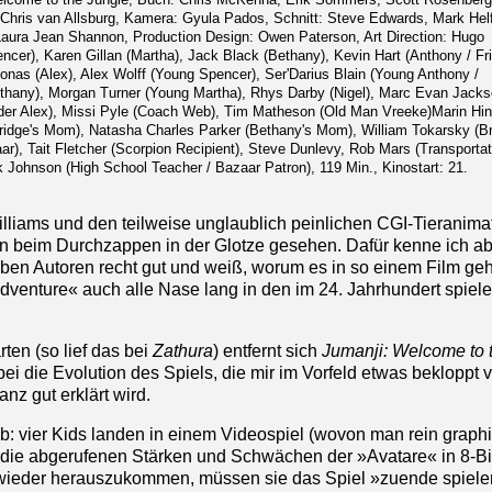
 Chris van Allsburg, Kamera: Gyula Pados, Schnitt: Steve Edwards, Mark Helf
ura Jean Shannon, Production Design: Owen Paterson, Art Direction: Hugo
cer), Karen Gillan (Martha), Jack Black (Bethany), Kevin Hart (Anthony / Fri
onas (Alex), Alex Wolff (Young Spencer), Ser'Darius Blain (Young Anthony /
thany), Morgan Turner (Young Martha), Rhys Darby (Nigel), Marc Evan Jack
Older Alex), Missi Pyle (Coach Web), Tim Matheson (Old Man Vreeke)Marin Hin
ridge's Mom), Natasha Charles Parker (Bethany's Mom), William Tokarsky (B
r), Tait Fletcher (Scorpion Recipient), Steve Dunlevy, Rob Mars (Transportat
 Johnson (High School Teacher / Bazaar Patron), 119 Min., Kinostart: 21.
lliams und den teilweise unglaublich peinlichen CGI-Tieranima
en beim Durchzappen in der Glotze gesehen. Dafür kenne ich a
en Autoren recht gut und weiß, worum es in so einem Film geh
dventure« auch alle Nase lang in den im 24. Jahrhundert spiel
ten (so lief das bei
Zathura
) entfernt sich
Jumanji: Welcome to 
i die Evolution des Spiels, die mir im Vorfeld etwas bekloppt 
nz gut erklärt wird.
ab: vier Kids landen in einem Videospiel (wovon man rein graph
 die abgerufenen Stärken und Schwächen der »Avatare« in 8-Bi
 wieder herauszukommen, müssen sie das Spiel »zuende spiele