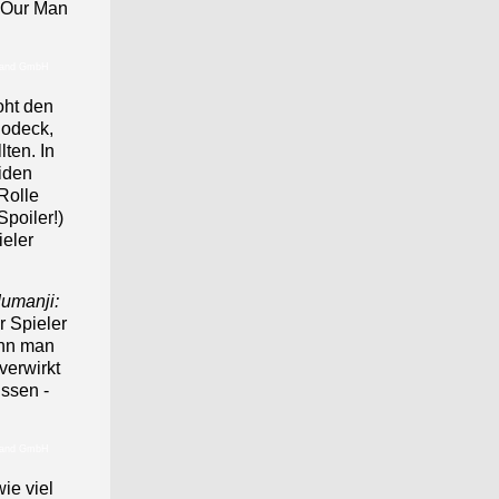
»Our Man
hland GmbH
oht den
lodeck,
lten. In
iden
Rolle
Spoiler!)
ieler
Jumanji:
r Spieler
enn man
verwirkt
üssen -
hland GmbH
ie viel