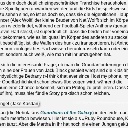
us dem doch deutlich eingeschränkten Franchise herausholen
die Spielfiguren umworben werden und die Kids beispielsweise 
u sehen sind, so ist es doch so, dass sie die eigentlichen Haup
er (Alex Wolff, der kleine Bruder von Nat Wolff) sich im Körpe
n wiederfindet, während der Football-Spieler Anthony (genan
evin Hart steckt, ist superdeutlich, dass die beiden hier vonein
k bekommen, wie es ist, quasi im Körper des anderen zu stecke
t beschäftigt ist, die Waffen des hunk zu transportieren, ist Anth
 er nun zoologisches Fachwissen herunterrasseln kann oder ei
t, sondern auch weiß, wie man mit ihr umzugehen hat.
lt sich die interessante Frage, ob man die Grundanforderungen 
 eine der Frauen von Jack Black gespielt wird) sind die Kids ä
andysüchtige Bethany (»I think that ever since I lost my phone, m
er Oberflächlichkeit schon etwas überzogen wird, während die
aum eine Chance bekommt, sich im Prolog zu profilieren. Dass
uf ihn), muss hier für die Story praktisch schon reichen.
© 2017 Sony Pictures Entertainment Deutsc
lan (die Nebula aus
Guardians of the Galaxy
) in der leider na
elfie
mehrfach bewiesen. Hier ist sie als »Ruby Roundhouse, Ki
ern tanzt. Aber die Martha in ihr hat noch nie einen Jungen gekü