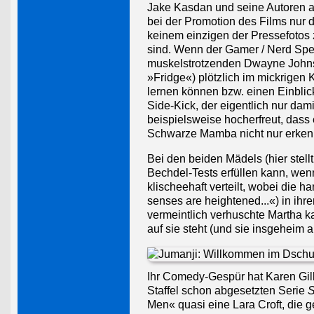
Jake Kasdan und seine Autoren a
bei der Promotion des Films nur 
keinem einzigen der Pressefotos z
sind. Wenn der Gamer / Nerd Spenc
muskelstrotzenden Dwayne Johnso
»Fridge«) plötzlich im mickrigen K
lernen können bzw. einen Einblic
Side-Kick, der eigentlich nur dami
beispielsweise hocherfreut, dass
Schwarze Mamba nicht nur erkenn
Bei den beiden Mädels (hier stel
Bechdel-Tests erfüllen kann, wenn
klischeehaft verteilt, wobei die h
senses are heightened...«) in ihr
vermeintlich verhuschte Martha k
auf sie steht (und sie insgeheim a
Ihr Comedy-Gespür hat Karen Gil
Staffel schon abgesetzten Serie
S
Men« quasi eine Lara Croft, die g