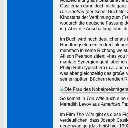
Auszeichnung aus Skandinavien. 
Castleman dann doch nicht ganz.
Die Ehefrau
(deutscher Buchtitel
Kinostarts der Verfilmung zum ("r
wodurch die deutsche Fassung des
ist). Aber die Anschaffung lohnt d
Im Buch wird noch deutlicher als
Handlungselementen frei flukturie
mehrfach in seine Richtung weist.
Allison Pearson zitiert: »has you
maritale Synergien geht, aber ich
Philip-Roth-typischem (u.a. auch
was aber gleichzeitig das große V
seinen späten Büchern tendiert Ro
So kommt in
The Wife
auch eine v
Meredith Levov aus
American Pas
Im Film
The Wife
gibt es diese Fi
verdeutlichen, dass Joseph Castle
gegenwärtige (das heißt hier 1992