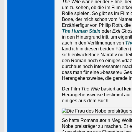
The Wife
war einer der Filme, be
um zu sehen, ob die im Film erke
Rolle spielen. So gibt es im Film
Bone, der mich schon vom Namen
Erzählerfigur von Philip Roth, d
The Human Stain
oder
Exit Ghos
in den Hintergrund tritt, um eigent
auch in den Verfilmungen von
Th
fand ich in diesen beiden Fällen
sich entwickelnde Narrativ nur te
den Roman noch so einiges »dazu
durchaus noch interessanter mach
dass man für eine »bessere« Ges
Herangehensweise, die gerade in 
Der Film
The Wife
basiert auf ke
Herangehensweise bestimmt auch 
einiges aus dem Buch.
So hatte Romanautorin Meg Wolit
Nobelpreisträger zu machen. Er erh