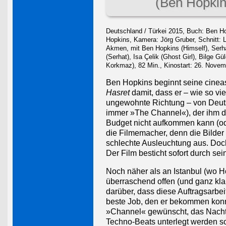
(Ben Hopkin
Deutschland / Türkei 2015, Buch: Ben H
Hopkins, Kamera: Jörg Gruber, Schnitt: 
Akmen, mit Ben Hopkins (Himself), Ser
(Serhat), Isa Çelik (Ghost Girl), Bilge Gü
Korkmaz), 82 Min., Kinostart: 26. Nove
Ben Hopkins beginnt seine cineas
Hasret
damit, dass er – wie so vie
ungewohnte Richtung – von Deutsc
immer »The Channel«), der ihm de
Budget nicht aufkommen kann (oder
die Filmemacher, denn die Bilder
schlechte Ausleuchtung aus. Doch
Der Film besticht sofort durch s
Noch näher als an Istanbul (wo Ho
überraschend offen (und ganz klar
darüber, dass diese Auftragsarbei
beste Job, den er bekommen konnte
»Channel« gewünscht, das Nachtl
Techno-Beats unterlegt werden so