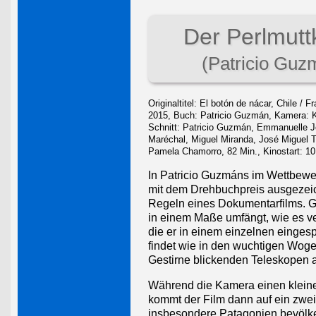
Der Perlmutt
(Patricio Guz
Originaltitel: El botón de nácar, Chile / F
2015, Buch: Patricio Guzmán, Kamera: Ka
Schnitt: Patricio Guzmán, Emmanuelle J
Maréchal, Miguel Miranda, José Miguel To
Pamela Chamorro, 82 Min., Kinostart: 1
In Patricio Guzmáns im Wettbewer
mit dem Drehbuchpreis ausgeze
Regeln eines Dokumentarfilms. G
in einem Maße umfängt, wie es ver
die er in einem einzelnen eingesp
findet wie in den wuchtigen Woge
Gestirne blickenden Teleskopen
Während die Kamera einen kleine
kommt der Film dann auf ein zwe
insbesondere Patagonien bevölker