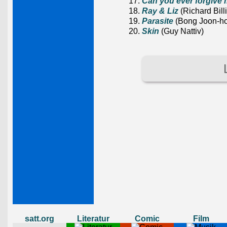
Can you ever forgive
Ray & Liz
(Richard Bil
Parasite
(Bong Joon-ho
Skin
(Guy Nattiv)
satt.org
Literatur
Comic
Film