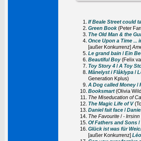
If Beale Street could t
Green Book
(Peter Farr
The Old Man & the Gu
Once Upon a Time ... 
[außer Konkurrenz]
Ame
Le grand bain
/
Ein Be
Beautiful Boy
(Felix v
Toy Story 4
/
A Toy St
Månelyst i Flåklypa
/
L
Generation Kplus)
A Dog called Money
/
Booksmart
(Olivia Wil
The Miseducation of C
The Magic Life of V
(To
Daniel fait face
/
Danie
The Favourite
/
- Irrsin
Of Fathers and Sons
/
Glück ist was für Weic
[außer Konkurrenz]
Léo