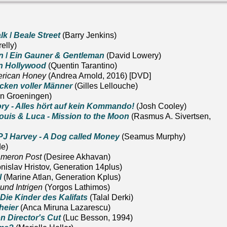
alk
/
Beale Street
(Barry Jenkins)
elly)
n
/
Ein Gauner & Gentleman
(David Lowery)
in Hollywood
(Quentin Tarantino)
rican Honey
(Andrea Arnold, 2016) [DVD]
cken voller Männer
(Gilles Lellouche)
an Groeningen)
ory - Alles hört auf kein Kommando!
(Josh Cooley)
ouis & Luca - Mission to the Moon
(Rasmus A. Sivertsen,
PJ Harvey - A Dog called Money
(Seamus Murphy)
de)
ameron Post
(Desiree Akhavan)
nislav Hristov, Generation 14plus)
l
(Marine Atlan, Generation Kplus)
n und Intrigen
(Yorgos Lathimos)
Die Kinder des Kalifats
(Talal Derki)
heier
(Anca Miruna Lazarescu)
n Director's Cut
(Luc Besson, 1994)