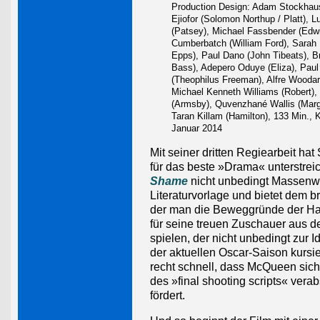
Production Design: Adam Stockhaus
Ejiofor (Solomon Northup / Platt), L
(Patsey), Michael Fassbender (Edw
Cumberbatch (William Ford), Sarah
Epps), Paul Dano (John Tibeats), B
Bass), Adepero Oduye (Eliza), Paul
(Theophilus Freeman), Alfre Woodard
Michael Kenneth Williams (Robert), 
(Armsby), Quvenzhané Wallis (Marg
Taran Killam (Hamilton), 133 Min., K
Januar 2014
Mit seiner dritten Regiearbeit h
für das beste »Drama« unterstreic
Shame
nicht unbedingt Massenwa
Literaturvorlage und bietet dem b
der man die Beweggründe der Ha
für seine treuen Zuschauer aus 
spielen, der nicht unbedingt zur I
der aktuellen Oscar-Saison kursi
recht schnell, dass McQueen sic
des »final shooting scripts« vera
fördert.