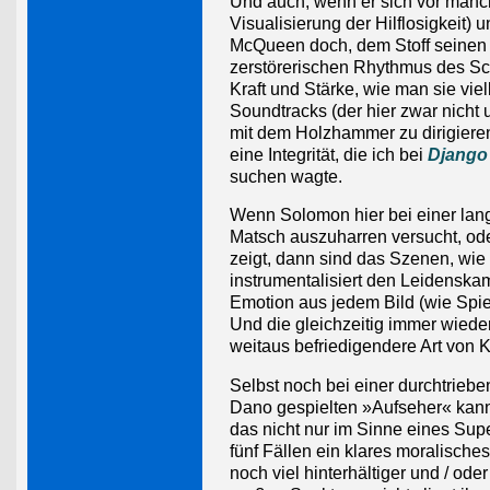
Und auch, wenn er sich vor manch
Visualisierung der Hilflosigkeit) 
McQueen doch, dem Stoff seinen
zerstörerischen Rhythmus des Sch
Kraft und Stärke, wie man sie vi
Soundtracks (der hier zwar nicht u
mit dem Holzhammer zu dirigieren)
eine Integrität, die ich bei
Django
suchen wagte.
Wenn Solomon hier bei einer lan
Matsch auszuharren versucht, ode
zeigt, dann sind das Szenen, wi
instrumentalisiert den Leidenskamp
Emotion aus jedem Bild (wie Spiel
Und die gleichzeitig immer wiede
weitaus befriedigendere Art von K
Selbst noch bei einer durchtrieb
Dano gespielten »Aufseher« kann
das nicht nur im Sinne eines Sup
fünf Fällen ein klares moralisches
noch viel hinterhältiger und / o