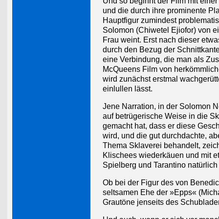
Und so beginnt der Film mit ein
und die durch ihre prominente P
Hauptfigur zumindest problematisie
Solomon (Chiwetel Ejiofor) von e
Frau weint. Erst nach dieser etw
durch den Bezug der Schnittkante 
eine Verbindung, die man als Zus
McQueens Film von herkömmlic
wird zunächst erstmal wachgerütt
einlullen lässt.
Jene Narration, in der Solomon No
auf betrügerische Weise in die Sk
gemacht hat, dass er diese Gesch
wird, und die gut durchdachte, a
Thema Sklaverei behandelt, zeic
Klischees wiederkäuen und mit et
Spielberg und Tarantino natürlic
Ob bei der Figur des von Benedi
seltsamen Ehe der »Epps« (Mich
Grautöne jenseits des Schublade