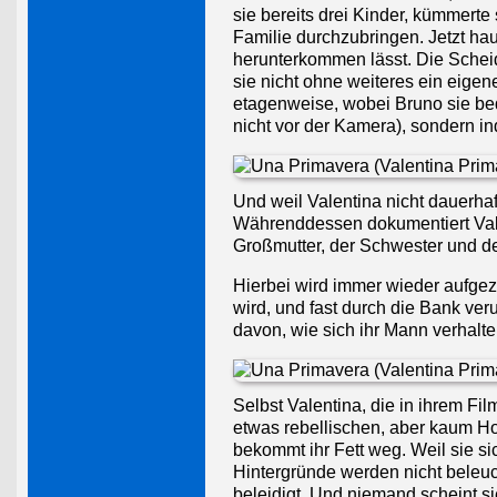
sie bereits drei Kinder, kümmerte
Familie durchzubringen. Jetzt hau
herunterkommen lässt. Die Scheidu
sie nicht ohne weiteres ein eige
etagenweise, wobei Bruno sie bedr
nicht vor der Kamera), sondern ind
Und weil Valentina nicht dauerhaft
Währenddessen dokumentiert Vale
Großmutter, der Schwester und d
Hierbei wird immer wieder aufgeze
wird, und fast durch die Bank ver
davon, wie sich ihr Mann verhalte
Selbst Valentina, die in ihrem Fi
etwas rebellischen, aber kaum Ho
bekommt ihr Fett weg. Weil sie s
Hintergründe werden nicht beleucht
beleidigt. Und niemand scheint s