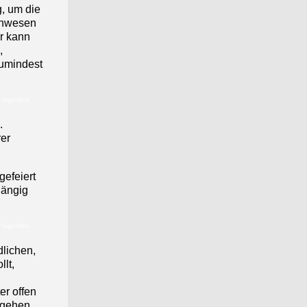
g, um die
 Anwesen
er kann
,
zumindest
 fugu-films
.
er
gefeiert
hängig
 fugu-films
dlichen,
lt,
er offen
 gehen