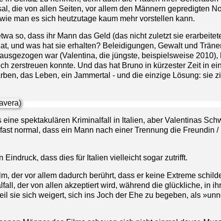
sal, die von allen Seiten, vor allem den Männern gepredigten No
 wie man es sich heutzutage kaum mehr vorstellen kann.
twa so, dass ihr Mann das Geld (das nicht zuletzt sie erarbeitete
t, und was hat sie erhalten? Beleidigungen, Gewalt und Tränen
ausgezogen war (Valentina, die jüngste, beispielsweise 2010), 
ch zerstreuen konnte. Und das hat Bruno in kürzester Zeit in e
tarben, das Leben, ein Jammertal - und die einzige Lösung: sie z
ine spektakulären Kriminalfall in Italien, aber Valentinas Sch
es fast normal, dass ein Mann nach einer Trennung die Freundin /
ndruck, dass dies für Italien vielleicht sogar zutrifft.
lm, der vor allem dadurch berührt, dass er keine Extreme schilde
all, der von allen akzeptiert wird, während die glückliche, in i
il sie sich weigert, sich ins Joch der Ehe zu begeben, als »un