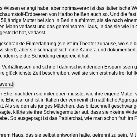
es Wissen erlangt habe, aber »primavera« ist das italienische Wo
chaumstoff-Erdbeeren von Haribo heißen auch so. Und die fast
e 58jährige Mutter bei sich in Berlin aufnimmt, als sie nach einem
hren Mann verlässt und das gemeinsame Haus, in das sie wie in 
gesteckt hat, verlässt.
geschränkte Filmerfahrung (sie ist im Theater zuhause, wo sie 
stiert), aber sie schnappt sich eine Kamera und dokumentiert
nachdem sie die Scheidung eingereicht hat.
ten Verhältnissen und schnell dahinschwindenden Ersparnissen g
hre glücklichste Zeit beschreiben, weil sie sich erstmals frei fühlt
©
ser Ehe, nachdem sie miterleben musste, wie ihre eigene Mutter 
Ehe war und ist in Italien der vermeintlich natürliche Aggrega
. Als sie den als junges Mädchen, das blitzschnell geschwäng
agte, klärte sie ihre Schwiegermutter auf, dass sie »keine Wid
e. So ausgeprägt ist das Patriarchat, wie man schon früh im F
 ihrem Haus, das sie selbst entworfen hatte, getrennt zu sein. Mit