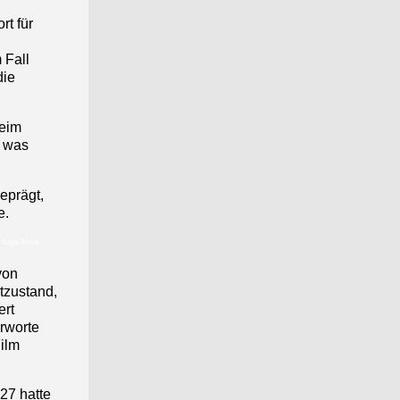
rt für
 Fall
die
beim
, was
eprägt,
e.
 fugu-films
von
tzustand,
ert
erworte
ilm
 27 hatte