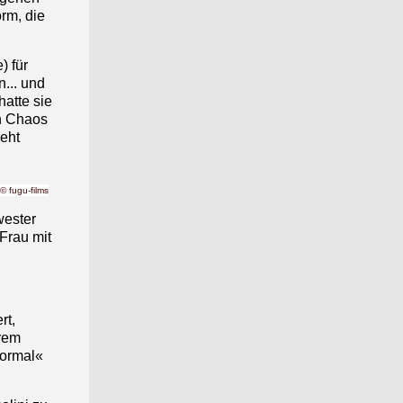
rm, die
) für
... und
hatte sie
in Chaos
ieht
© fugu-films
wester
 Frau mit
rt,
hrem
normal«