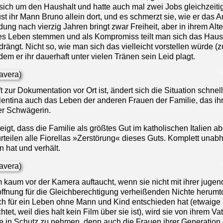
 sich um den Haushalt und hatte auch mal zwei Jobs gleichzeiti
st ihr Mann Bruno allein dort, und es schmerzt sie, wie er das
ng nach vierzig Jahren bringt zwar Freiheit, aber in ihrem Alt
nes Leben stemmen und als Kompromiss teilt man sich das Haus
ängt. Nicht so, wie man sich das vielleicht vorstellen würde (
em er ihr dauerhaft unter vielen Tränen sein Leid plagt.
©
 zur Dokumentation vor Ort ist, ändert sich die Situation schnell
ntina auch das Leben der anderen Frauen der Familie, das ihr
er Schwägerin.
igt, dass die Familie als größtes Gut im katholischen Italien ab
urteilen alle Fiorellas »Zerstörung« dieses Guts. Komplett unab
n hat und verhält.
©
lm kaum vor der Kamera auftaucht, wenn sie nicht mit ihrer jugen
ffnung für die Gleichberechtigung verheißenden Nichte herumtol
ich für ein Leben ohne Mann und Kind entschieden hat (etwaige
et, weil dies halt kein Film über sie ist), wird sie von ihrem Vat
ie in Schutz zu nehmen, denn auch die Frauen ihrer Generation