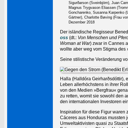
Sigurðarson (Sveinbjörn), Juan Cam
Magnus Trygvason Eliassen (Tromm
Goncharenko, Susanna Karpenko (Uk
Gärtner), Charlotte Bøving (Frau von
Dezember 2018
Der isländische Regisseur Bened
oss
(dt.:
Von Menschen und Pfer
Woman at War
) zwar in Cannes a
wollte aber weg vom Stigma des »F
Seine stilistische Veränderung vo
Halla (Halldóra Geirharðsdóttir), e
Leben allerhöchstens in ihrer Roll
von den Medien »Bergfrau« genan
zu retten, womit sie sowohl den 
den internationalen Investoren ei
Inspiration für diese Figur ware
Cáceres aus Honduras mussten je
Umweltaktivisten quasi zu Staatsf