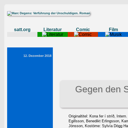
satt.org
Literatur
Comic
Film
12. Dezember 2018
Gegen den 
Originaltitel: Kona fer í stríð, Inte
Egillsson, Benedikt Erlingsson, Ka
Jónsson, Kostöme: Sylvía Dögg Halld