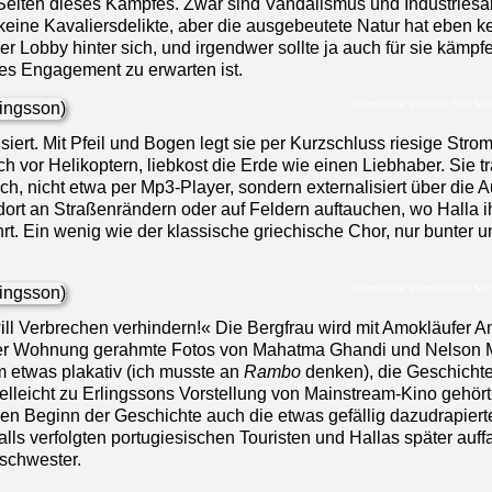
 Seiten dieses Kampfes. Zwar sind Vandalismus und Industries
eine Kavaliersdelikte, aber die ausgebeutete Natur hat eben k
r Lobby hinter sich, und irgendwer sollte ja auch für sie kämp
tes Engagement zu erwarten ist.
Bildmaterial: Pandora Film M
iert. Mit Pfeil und Bogen legt sie per Kurzschluss riesige Str
ch vor Helikoptern, liebkost die Erde wie einen Liebhaber. Sie t
, nicht etwa per Mp3-Player, sondern externalisiert über die Auft
l dort an Straßenrändern oder auf Feldern auftauchen, wo Halla i
rt. Ein wenig wie der klassische griechische Chor, nur bunter u
Bildmaterial: Pandora Film M
will Verbrechen verhindern!« Die Bergfrau wird mit Amokläufer A
 ihrer Wohnung gerahmte Fotos von Mahatma Ghandi und Nelson
m etwas plakativ (ich musste an
Rambo
denken), die Geschichte
vielleicht zu Erlingssons Vorstellung von Mainstream-Kino gehört
len Beginn der Geschichte auch die etwas gefällig dazudrapiert
ls verfolgten portugiesischen Touristen und Hallas später auffa
schwester.