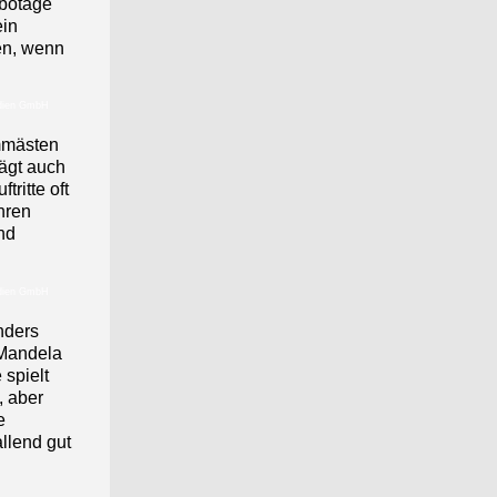
abotage
ein
fen, wenn
edien GmbH
ommästen
rägt auch
ritte oft
hren
nd
edien GmbH
nders
 Mandela
 spielt
, aber
e
llend gut