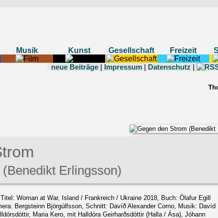
Musik
Kunst
Gesellschaft
Freizeit
neue Beiträge
|
Impressum
|
Datenschutz
|
Th
Strom
(Benedikt Erlingsson)
rn. Titel: Woman at War, Island / Frankreich / Ukraine 2018, Buch: Ólafur Egill
mera: Bergsteinn Björgúlfsson, Schnitt: Davíð Alexander Corno, Musik: Davíd
órsdóttir, Maria Kero, mit Halldóra Geirharðsdóttir (Halla / Ása), Jóhann