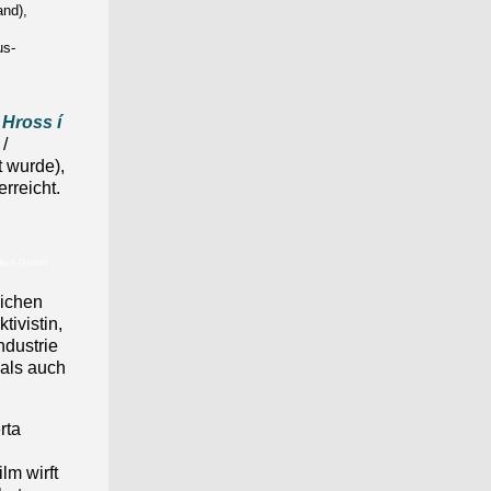
and),
us-
n
Hross í
/
 wurde),
rreicht.
.
edien GmbH
lichen
tivistin,
ndustrie
 als auch
rta
lm wirft