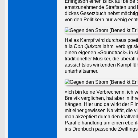
Erlingsson einen Blick auf beide
ernstzunehmende Straftaten und k
dickes Gesetzbuch nebst mächtige
von den Politikern nur wenig ech
Hallas Kampf wird durchaus poetis
à la
Don Quixote
lahm, verbirgt si
einen eigenen »Soundtrack« in sich
traditioneller Musiker, die überal
aussichtslos wirkenden Kampf füh
unterhaltsamer.
»Ich bin keine Verbrecherin, ich 
Breivik verglichen, hat aber in
hängen. Hier und da wirkt der Fil
mit einer gewissen Naivität, die 
man akzeptiert durch den kraftvol
Parallelhandlung um einen ebenfal
ins Drehbuch passende Zwillings