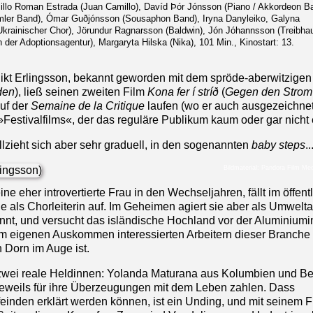
illo Roman Estrada (Juan Camillo), Davíd Þór Jónsson (Piano / Akkordeon B
ler Band), Ómar Guðjónsson (Sousaphon Band), Iryna Danyleiko, Galyna
rainischer Chor), Jörundur Ragnarsson (Baldwin), Jón Jóhannsson (Treibha
 der Adoptionsagentur), Margaryta Hilska (Nika), 101 Min., Kinostart: 13.
ikt Erlingsson, bekannt geworden mit dem spröde-aberwitzige
den
), ließ seinen zweiten Film
Kona fer í stríð
(
Gegen den Strom
uf der
Semaine de la Critique
laufen (wo er auch ausgezeichnet
estivalfilms«, der das reguläre Publikum kaum oder gar nicht e
llzieht sich aber sehr graduell, in den sogenannten
baby steps
..
Bildmaterial: Pandora Film M
ine eher introvertierte Frau in den Wechseljahren, fällt im öffent
e als Chorleiterin auf. Im Geheimen agiert sie aber als Umweltak
nt, und versucht das isländische Hochland vor der Aluminiumi
am eigenen Auskommen interessierten Arbeitern dieser Branche
n Dorn im Auge ist.
n zwei reale Heldinnen: Yolanda Maturana aus Kolumbien und Be
weils für ihre Überzeugungen mit dem Leben zahlen. Dass
einden erklärt werden können, ist ein Unding, und mit seinem Fi