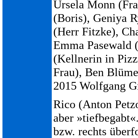
Ursela Monn (Fra
(Boris), Geniya R
(Herr Fitzke), Ch
Emma Pasewald (M
(Kellnerin in Piz
Frau), Ben Blümel
2015 Wolfgang G
Rico (Anton Petzol
aber »tiefbegabt«
bzw. rechts überf