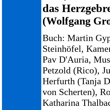
das Herzgebr
(Wolfgang Gro
Buch: Martin Gyp
Steinhöfel, Kamer
Pav D'Auria, Mus
Petzold (Rico), J
Herfurth (Tanja 
von Scherten), R
Katharina Thalba