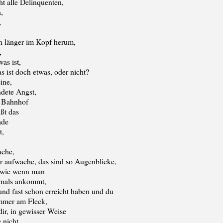
ht alle Delinquenten,
,
,
on länger im Kopf herum,
,
as ist,
s ist doch etwas, oder nicht?
ine,
ndete Angst,
m Bahnhof
ißt das
ade
t,
ache,
er aufwache, das sind so Augenblicke,
, wie wenn man
emals ankommt,
und fast schon erreicht haben und du
 immer am Fleck,
dir, in gewisser Weise
 nicht,