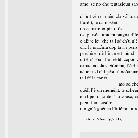
amo, se no che tentaziòun sar
ch’u t vén in mént cla vólta, q
l’usèri, te campsènt,
un camaròun pin d’òsi,
òsi purséa, una muntagna d’òs
e alè te lèt, che ta l sé ch’u n’è
che la matéina dòp ta n’i pens
parchè e’ dè l’è un èlt mònd,
u i è e’ sòul, l’è frèdd, capòt, 
capucino sla s-ciómma, t’é d
ad tènt ’d chi póst, t’incòunta
ta i fé la carità,
mo ad che mu
quèll l’è un mumént, te schéur, 
e u t pèr d’ sintéi ’na vòusa, é
pièn, t’un susórr:
u n gn’è gnénca l’inféran, u n
(Aus:
Intercity
, 2003)