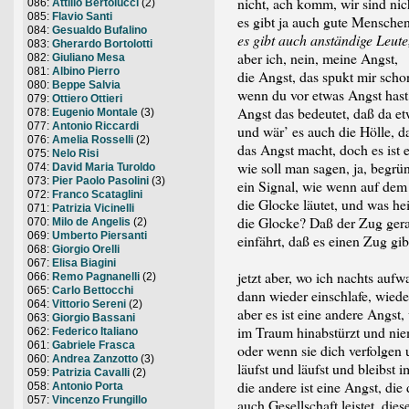
nicht, ach komm, wir sind nic
086:
Attilio Bertolucci
(2)
085:
Flavio Santi
es gibt ja auch gute Menschen
084:
Gesualdo Bufalino
es gibt auch anständige Leute
083:
Gherardo Bortolotti
aber ich, nein, meine Angst,
082:
Giuliano Mesa
081:
Albino Pierro
die Angst, das spukt mir sch
080:
Beppe Salvia
wenn du vor etwas Angst hast
079:
Ottiero Ottieri
Angst das bedeutet, daß da etw
078:
Eugenio Montale
(3)
077:
Antonio Riccardi
und wär’ es auch die Hölle, da
076:
Amelia Rosselli
(2)
das Angst macht, doch es ist e
075:
Nelo Risi
wie soll man sagen, ja, begrü
074:
David Maria Turoldo
073:
Pier Paolo Pasolini
(3)
ein Signal, wie wenn auf de
072:
Franco Scataglini
die Glocke läutet, und was he
071:
Patrizia Vicinelli
die Glocke? Daß der Zug ger
070:
Milo de Angelis
(2)
069:
Umberto Piersanti
einfährt, daß es einen Zug gib
068:
Giorgio Orelli
067:
Elisa Biagini
jetzt aber, wo ich nachts aufw
066:
Remo Pagnanelli
(2)
065:
Carlo Bettocchi
dann wieder einschlafe, wied
064:
Vittorio Sereni
(2)
aber es ist eine andere Angst
063:
Giorgio Bassani
im Traum hinabstürzt und ni
062:
Federico Italiano
061:
Gabriele Frasca
oder wenn sie dich verfolgen 
060:
Andrea Zanzotto
(3)
läufst und läufst und bleibst
059:
Patrizia Cavalli
(2)
die andere ist eine Angst, die 
058:
Antonio Porta
057:
Vincenzo Frungillo
auch Gesellschaft leistet, diese