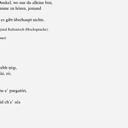
Dunkel, wo nur du alleine bist,
Stimme zu hören, jemand
 es gibt überhaupt nichts.
ginal Italienisch (Hochsprache).
mer)
rébb tròp,
dài, zò,
e e’ purgatóri,
id ch’e’ séa