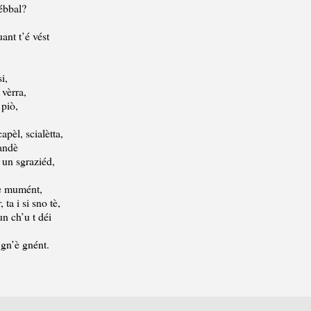
ébbal?
uant t’é vést
i,
 vèrra,
 piò,
capèl, scialètta,
’andè
r un sgraziéd,
mént,
ta i si sno tè,
un ch’u t déi
 gn’è gnént.