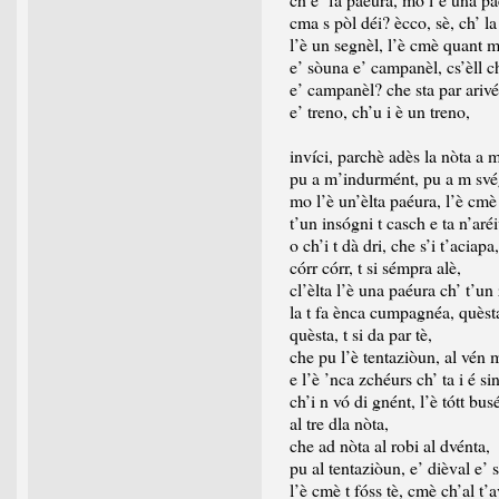
cma s pòl déi? ècco, sè, ch’ l
l’è un segnèl, l’è cmè quant m
e’ sòuna e’ campanèl, cs’èll c
e’ campanèl? che sta par arivé
e’ treno, ch’u i è un treno,
invíci, parchè adès la nòta a 
pu a m’indurmént, pu a m své
mo l’è un’èlta paéura, l’è cmè
t’un insógni t casch e ta n’aré
o ch’i t dà dri, che s’i t’aciapa,
córr córr, t si sémpra alè,
cl’èlta l’è una paéura ch’ t’un 
la t fa ènca cumpagnéa, quèst
quèsta, t si da par tè,
che pu l’è tentaziòun, al vén m
e l’è ’nca zchéurs ch’ ta i é sin
ch’i n vó di gnént, l’è tótt bus
al tre dla nòta,
che ad nòta al robi al dvénta,
pu al tentaziòun, e’ dièval e’ s
l’è cmè t fóss tè, cmè ch’al t’