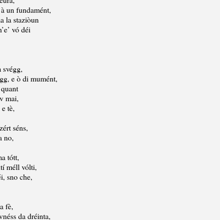
a à un fundamént,
a la staziòun
h’e’ vó déi
m svégg,
gg, e ò di mumént,
 quant
iv mai,
 e tè,
zért séns,
a no,
a tótt,
tí méll vólti,
éi, sno che,
a fè,
avnéss da dréinta,