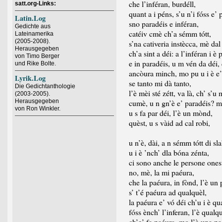
che l’inféran, burdéll,
satt.org-Links:
quant a i péns, s’u n’i fóss e’ 
Latin.Log
sno paradéis e inféran,
Gedichte aus
catéiv cmè ch’a sémm tótt,
Lateinamerika
(2005-2008).
s’na cativeria instècca, mè dal 
Herausgegeben
ch’a sint a déi: a l’inféran i è 
von Timo Berger
e in paradéis, u m vén da déi,
und Rike Bolte.
ancòura minch, mo pu u i è e’
Lyrik.Log
se tanto mi dà tanto,
Die Gedichtanthologie
l’è mèi sté zétt, va là, ch’ s’u
(2003-2005).
Herausgegeben
cumè, u n gn’è e’ paradéis? m
von Ron Winkler.
u s fa par déi, l’è un mònd,
quèst, u s vàid ad cal robi,
ènca s
u n’è, dài, a n sémm tótt di sla
u i è ’nch’ dla bóna zénta,
ci sono anche le persone ones
no, mè, la mi paéura,
che la paéura, in fònd, l’è un 
s’ t’é paéura ad qualquèl,
la paéura e’ vó déi ch’u i è qu
fóss ènch’ l’inferan, l’è qualq
ch’e’ fa paéura, mo l’è una pa