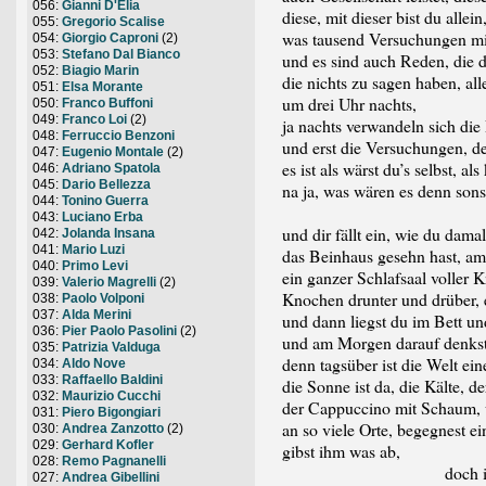
056:
Gianni D'Elia
diese, mit dieser bist du allein
055:
Gregorio Scalise
was tausend Versuchungen mit 
054:
Giorgio Caproni
(2)
053:
Stefano Dal Bianco
und es sind auch Reden, die d
052:
Biagio Marin
die nichts zu sagen haben, al
051:
Elsa Morante
um drei Uhr nachts,
050:
Franco Buffoni
049:
Franco Loi
(2)
ja nachts verwandeln sich die
048:
Ferruccio Benzoni
und erst die Versuchungen, de
047:
Eugenio Montale
(2)
es ist als wärst du’s selbst, al
046:
Adriano Spatola
045:
Dario Bellezza
na ja, was wären es denn son
044:
Tonino Guerra
043:
Luciano Erba
und dir fällt ein, wie du damal
042:
Jolanda Insana
041:
Mario Luzi
das Beinhaus gesehn hast, am
040:
Primo Levi
ein ganzer Schlafsaal voller 
039:
Valerio Magrelli
(2)
Knochen drunter und drüber,
038:
Paolo Volponi
037:
Alda Merini
und dann liegst du im Bett un
036:
Pier Paolo Pasolini
(2)
und am Morgen darauf denkst
035:
Patrizia Valduga
denn tagsüber ist die Welt ein
034:
Aldo Nove
033:
Raffaello Baldini
die Sonne ist da, die Kälte, d
032:
Maurizio Cucchi
der Cappuccino mit Schaum, 
031:
Piero Bigongiari
an so viele Orte, begegnest e
030:
Andrea Zanzotto
(2)
029:
Gerhard Kofler
gibst ihm was ab,
028:
Remo Pagnanelli
doch in jenem 
027:
Andrea Gibellini