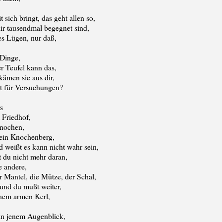
,
sich bringt, das geht allen so,
ir tausendmal begegnet sind,
les Lügen, nur daß,
 Dinge,
r Teufel kann das,
s kämen sie aus dir,
st für Versuchungen?
s
 Friedhof,
Knochen,
 ein Knochenberg,
d weißt es kann nicht wahr sein,
 du nicht mehr daran,
e andere,
er Mantel, die Mütze, der Schal,
und du mußt weiter,
inem armen Kerl,
Augenblick,