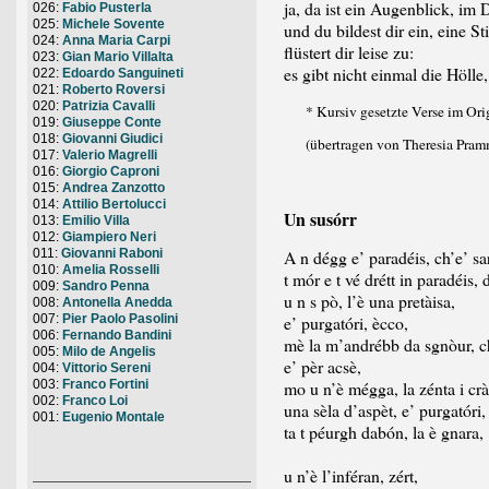
ja, da ist ein Augenblick, im 
026:
Fabio Pusterla
025:
Michele Sovente
und du bildest dir ein, eine 
024:
Anna Maria Carpi
flüstert dir leise zu:
023:
Gian Mario Villalta
es gibt nicht einmal die Hölle,
022:
Edoardo Sanguineti
021:
Roberto Roversi
020:
Patrizia Cavalli
* Kursiv gesetzte Verse im Ori
019:
Giuseppe Conte
018:
Giovanni Giudici
(übertragen von Theresia Pram
017:
Valerio Magrelli
016:
Giorgio Caproni
015:
Andrea Zanzotto
014:
Attilio Bertolucci
Un susórr
013:
Emilio Villa
012:
Giampiero Neri
011:
Giovanni Raboni
A n dégg e’ paradéis, ch’e’ sa
010:
Amelia Rosselli
t mór e t vé drétt in paradéis, 
009:
Sandro Penna
u n s pò, l’è una pretàisa,
008:
Antonella Anedda
007:
Pier Paolo Pasolini
e’ purgatóri, ècco,
006:
Fernando Bandini
mè la m’andrébb da sgnòur, ch
005:
Milo de Angelis
e’ pèr acsè,
004:
Vittorio Sereni
003:
Franco Fortini
mo u n’è mégga, la zénta i crà
002:
Franco Loi
una sèla d’aspèt, e’ purgatóri,
001:
Eugenio Montale
ta t péurgh dabón, la è gnara,
u n’è l’inféran, zért,