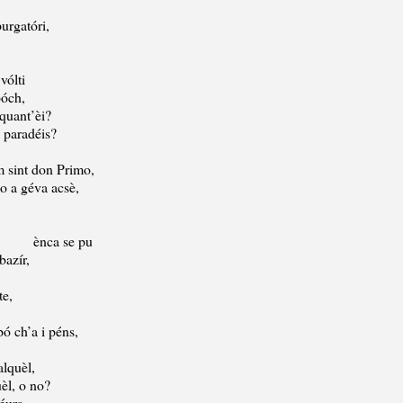
purgatóri,
vólti
póch,
 quant’èi?
 paradéis?
 m sint don Primo,
o a géva acsè,
e pu
bazír,
te,
pó ch’a i péns,
alquèl,
uèl, o no?
éura,