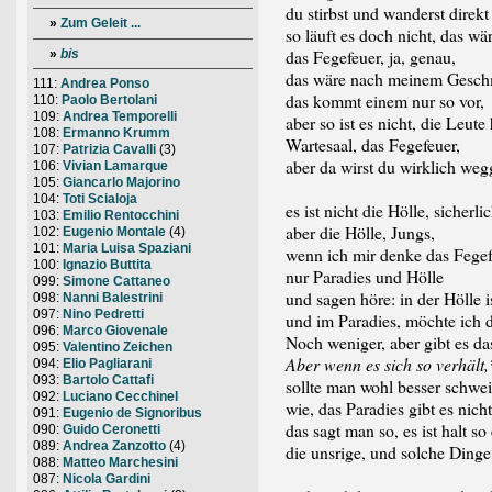
du stirbst und wanderst direkt 
»
Zum Geleit ...
so läuft es doch nicht, das w
das Fegefeuer, ja, genau,
»
bis
das wäre nach meinem Geschm
111:
Andrea Ponso
das kommt einem nur so vor,
110:
Paolo Bertolani
109:
Andrea Temporelli
aber so ist es nicht, die Leute
108:
Ermanno Krumm
Wartesaal, das Fegefeuer,
107:
Patrizia Cavalli
(3)
aber da wirst du wirklich wegge
106:
Vivian Lamarque
105:
Giancarlo Majorino
104:
Toti Scialoja
es ist nicht die Hölle, sicherlic
103:
Emilio Rentocchini
aber die Hölle, Jungs,
102:
Eugenio Montale
(4)
101:
Maria Luisa Spaziani
wenn ich mir denke das Fegef
100:
Ignazio Buttita
nur Paradies und Hölle
099:
Simone Cattaneo
und sagen höre: in der Hölle i
098:
Nanni Balestrini
097:
Nino Pedretti
und im Paradies, möchte ich d
096:
Marco Giovenale
Noch weniger, aber gibt es da
095:
Valentino Zeichen
Aber wenn es sich so verhält,
094:
Elio Pagliarani
093:
Bartolo Cattafi
sollte man wohl besser schwe
092:
Luciano Cecchinel
wie, das Paradies gibt es nich
091:
Eugenio de Signoribus
das sagt man so, es ist halt so
090:
Guido Ceronetti
089:
Andrea Zanzotto
(4)
die unsrige, und solche Ding
088:
Matteo Marchesini
auch wenn
087:
Nicola Gardini