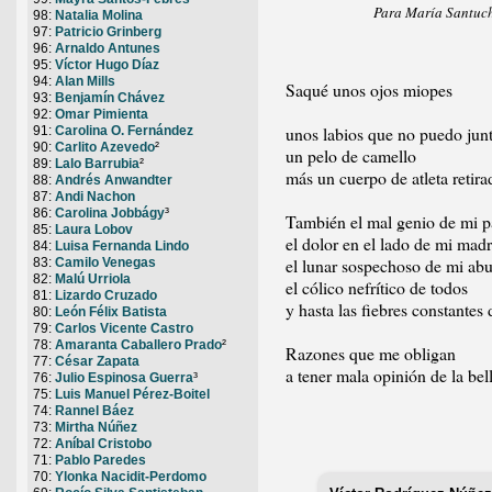
Para María Santuch
98:
Natalia Molina
97:
Patricio Grinberg
96:
Arnaldo Antunes
95:
Víctor Hugo Díaz
94:
Alan Mills
Saqué unos ojos miopes
93:
Benjamín Chávez
una nariz 
92:
Omar Pimienta
unos labios que no puedo jun
91:
Carolina O. Fernández
90:
Carlito Azevedo
²
un pelo de camello
89:
Lalo Barrubia
²
más un cuerpo de atleta retira
88:
Andrés Anwandter
87:
Andi Nachon
86:
Carolina Jobbágy
³
También el mal genio de mi p
85:
Laura Lobov
el dolor en el lado de mi mad
84:
Luisa Fernanda Lindo
el lunar sospechoso de mi abu
83:
Camilo Venegas
82:
Malú Urriola
el cólico nefrítico de todos
81:
Lizardo Cruzado
y hasta las fiebres constantes 
80:
León Félix Batista
79:
Carlos Vicente Castro
78:
Amaranta Caballero Prado
²
Razones que me obligan
77:
César Zapata
a tener mala opinión de la bel
76:
Julio Espinosa Guerra
³
75:
Luis Manuel Pérez-Boitel
74:
Rannel Báez
73:
Mirtha Núñez
72:
Aníbal Cristobo
71:
Pablo Paredes
70:
Ylonka Nacidit-Perdomo