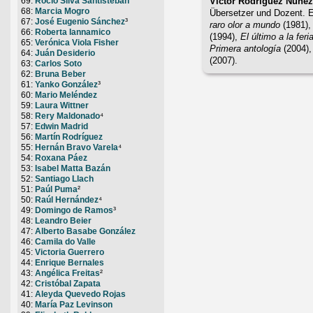
Víctor Rodríguez Núñez
69:
Rocío Silva Santisteban
68:
Marcia Mogro
Übersetzer und Dozent. Er
67:
José Eugenio Sánchez
³
raro olor a mundo
(1981)
66:
Roberta Iannamico
(1994),
El último a la feri
65:
Verónica Viola Fisher
Primera antología
(2004)
64:
Juán Desiderio
(2007).
63:
Carlos Soto
62:
Bruna Beber
61:
Yanko González
³
60:
Mario Meléndez
59:
Laura Wittner
58:
Rery Maldonado
⁴
57:
Edwin Madrid
56:
Martín Rodríguez
55:
Hernán Bravo Varela
⁴
54:
Roxana Páez
53:
Isabel Matta Bazán
52:
Santiago Llach
51:
Paúl Puma
²
50:
Raúl Hernández
⁴
49:
Domingo de Ramos
³
48:
Leandro Beier
47:
Alberto Basabe González
46:
Camila do Valle
45:
Victoria Guerrero
44:
Enrique Bernales
43:
Angélica Freitas
²
42:
Cristóbal Zapata
41:
Aleyda Quevedo Rojas
40:
María Paz Levinson