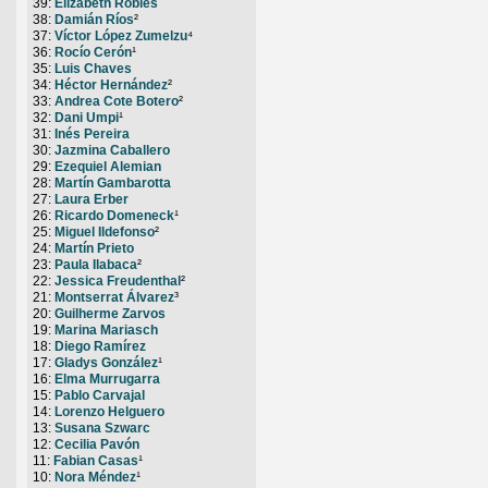
39:
Elizabeth Robles
38:
Damián Ríos
²
37:
Víctor López Zumelzu
⁴
36:
Rocío Cerón
¹
35:
Luis Chaves
34:
Héctor Hernández
²
33:
Andrea Cote Botero
²
32:
Dani Umpi
¹
31:
Inés Pereira
30:
Jazmina Caballero
29:
Ezequiel Alemian
28:
Martín Gambarotta
27:
Laura Erber
26:
Ricardo Domeneck
¹
25:
Miguel Ildefonso
²
24:
Martín Prieto
23:
Paula Ilabaca
²
22:
Jessica Freudenthal
²
21:
Montserrat Álvarez
³
20:
Guilherme Zarvos
19:
Marina Mariasch
18:
Diego Ramírez
17:
Gladys González
¹
16:
Elma Murrugarra
15:
Pablo Carvajal
14:
Lorenzo Helguero
13:
Susana Szwarc
12:
Cecilia Pavón
11:
Fabian Casas
¹
10:
Nora Méndez
¹