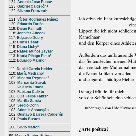
124:
Antonio José Ponte
⁴
123:
Gabriel Calderón
⁴
122:
Silvana Franzetti
⁴
Ich erbte ein Paar kurzsichti
121:
Víctor Rodríguez Núñez
eine Schal
120:
Eduardo Fariña
119:
Diego Palmath
Lippen die ich nicht schließe
118:
Jennifer Adcock
Kamelhaar
117:
Edgardo Dobry
und den Körper eines Athlet
116:
Chico César
115:
Diana Lichy
³
114:
Rafael Muñoz Zayas
³
Außerdem das aufbrausende 
113:
Kattia Piñago Pinto
³
das Seitenstechen meiner Mut
112:
Eduardo Mariño
³
das verdächtige Muttermal m
111:
Daniel García Helder
die Nierenkoliken von allen
110:
María Medrano
⁴
109:
Minerva Reynosa
³
und sogar das häufige Fieber
108:
Margarita-Sayak
Valencia Triana
Genug Gründe für mich
107:
Fabiano Calixto
106:
Luis Felipe Fabre
³
von der Schönheit eine schle
105:
Marília Garcia
104:
Sergio Cohn
(übertragen von Udo Kawasser
103:
Ademir Assunção
102:
Gustavo Barrera Calderón
101:
Paula Bustos
100:
Silvio Mattoni
¿Arte poética?
99:
Mayra Santos-Febres