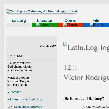
satt.org
Literatur
Comic
Film
26. Juni 2009
Latin.Log
Die wöchentliche
121:
Gedichtanthologie
aus Lateinamerika.
Víctor Rodríg
Herausgegeben
von Timo Berger
und Rike Bolte.
»
Kontakt
Die Kunst der Dichtung?
»
Stimmen zum Latin.Log
für María Santucho
125:
Ezequiel Zaidenwerg
⁴