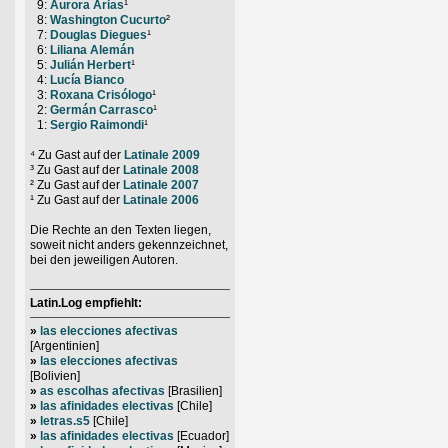
0
9:
Aurora Arias
¹
0
8:
Washington Cucurto
²
0
7:
Douglas Diegues
¹
0
6:
Liliana Alemán
0
5:
Julián Herbert
¹
0
4:
Lucía Bianco
0
3:
Roxana Crisólogo
¹
0
2:
Germán Carrasco
¹
0
1:
Sergio Raimondi
¹
⁴ Zu Gast auf der
Latinale 2009
³ Zu Gast auf der
Latinale 2008
² Zu Gast auf der
Latinale 2007
¹ Zu Gast auf der
Latinale 2006
Die Rechte an den Texten liegen,
soweit nicht anders gekennzeichnet,
bei den jeweiligen Autoren.
Latin.Log empfiehlt:
»
las elecciones afectivas
[Argentinien]
»
las elecciones afectivas
[Bolivien]
»
as escolhas afectivas
[Brasilien]
»
las afinidades electivas
[Chile]
»
letras.s5
[Chile]
»
las afinidades electivas
[Ecuador]