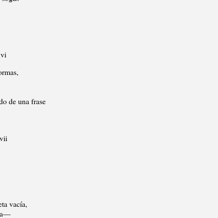
vi
rmas,
 de una frase
vii
ta vacía,
eda—