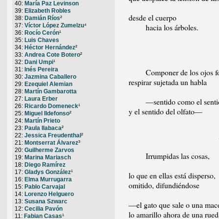
40:
María Paz Levinson
39:
Elizabeth Robles
desde el cuerpo
38:
Damián Ríos
²
hacia los árboles.
37:
Víctor López Zumelzu
⁴
36:
Rocío Cerón
¹
35:
Luis Chaves
34:
Héctor Hernández
²
33:
Andrea Cote Botero
²
32:
Dani Umpi
¹
31:
Inés Pereira
Componer de los ojos fo
30:
Jazmina Caballero
respirar sujetada un habla
29:
Ezequiel Alemian
28:
Martín Gambarotta
27:
Laura Erber
—sentido como el sentido
26:
Ricardo Domeneck
¹
y el sentido del olfato—
25:
Miguel Ildefonso
²
24:
Martín Prieto
23:
Paula Ilabaca
²
22:
Jessica Freudenthal
²
21:
Montserrat Álvarez
³
20:
Guilherme Zarvos
Irrumpidas las cosas,
19:
Marina Mariasch
18:
Diego Ramírez
17:
Gladys González
¹
lo que en ellas está disperso,
16:
Elma Murrugarra
omitido, difundiéndose
15:
Pablo Carvajal
14:
Lorenzo Helguero
13:
Susana Szwarc
—el gato que sale o una mace
12:
Cecilia Pavón
lo amarillo ahora de una ru
11:
Fabian Casas
¹