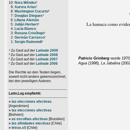
10:
Nora Méndez
¹
0
9:
Aurora Arias
¹
0
8:
Washington Cucurto
²
0
7:
Douglas Diegues
¹
0
6:
Liliana Alemán
La hamaca como eviden
0
5:
Julián Herbert
¹
0
4:
Lucía Bianco
0
3:
Roxana Crisólogo
¹
0
2:
Germán Carrasco
¹
0
1:
Sergio Raimondi
¹
⁴ Zu Gast auf der
Latinale 2009
³ Zu Gast auf der
Latinale 2008
Patricio Grinberg
wurde 1970 
² Zu Gast auf der
Latinale 2007
Agua
(1998),
La Jabalina
(200
¹ Zu Gast auf der
Latinale 2006
Die Rechte an den Texten liegen,
soweit nicht anders gekennzeichnet,
bei den jeweiligen Autoren.
Latin.Log empfiehlt:
»
las elecciones afectivas
[Argentinien]
»
las elecciones afectivas
[Bolivien]
»
as escolhas afectivas
[Brasilien]
»
las afinidades electivas
[Chile]
»
letras.s5
[Chile]