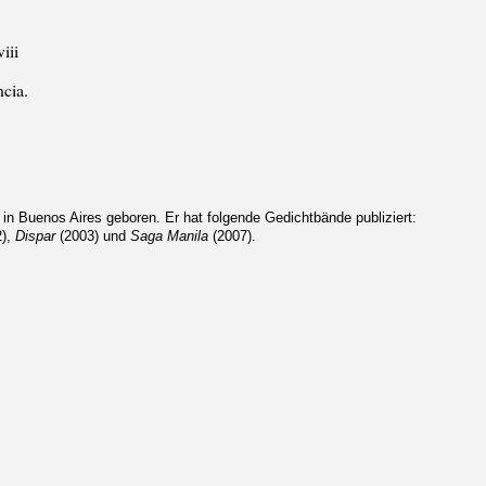
viii
cia.
in Buenos Aires geboren. Er hat folgende Gedichtbände publiziert:
2),
Dispar
(2003) und
Saga Manila
(2007).