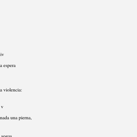
iv
 espera
a violencia:
v
ada una pierna,
s sogas