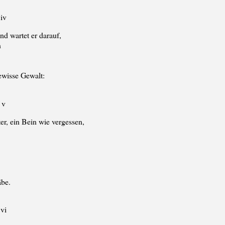
iv
 wartet er darauf,
n
ewisse Gewalt:
v
 ein Bein wie vergessen,
be.
vi