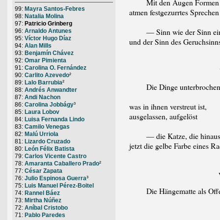
Mit den Augen Formen er
99:
Mayra Santos-Febres
atmen festgezurrtes Sprechen
98:
Natalia Molina
97:
Patricio Grinberg
— Sinn wie der Sinn ein
96:
Arnaldo Antunes
95:
Víctor Hugo Díaz
und der Sinn des Geruchsin
94:
Alan Mills
93:
Benjamín Chávez
92:
Omar Pimienta
91:
Carolina O. Fernández
90:
Carlito Azevedo
²
89:
Lalo Barrubia
²
Die Dinge unterbroche
88:
Andrés Anwandter
87:
Andi Nachon
was in ihnen verstreut ist,
86:
Carolina Jobbágy
³
85:
Laura Lobov
ausgelassen, aufgelöst
84:
Luisa Fernanda Lindo
83:
Camilo Venegas
— die Katze, die hinaustri
82:
Malú Urriola
81:
Lizardo Cruzado
jetzt die gelbe Farbe eines 
80:
León Félix Batista
79:
Carlos Vicente Castro
78:
Amaranta Caballero Prado
²
77:
César Zapata
76:
Julio Espinosa Guerra
³
75:
Luis Manuel Pérez-Boitel
Die Hängematte als Offens
74:
Rannel Báez
73:
Mirtha Núñez
72:
Aníbal Cristobo
71:
Pablo Paredes