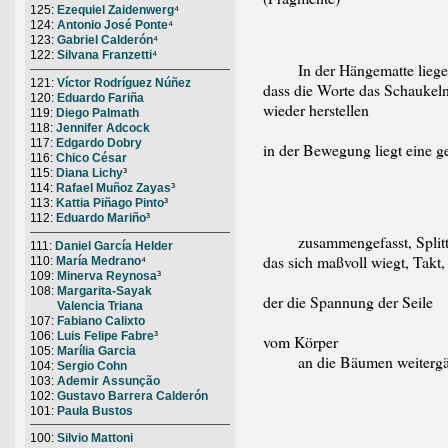
125:
Ezequiel Zaidenwerg
⁴
124:
Antonio José Ponte
⁴
123:
Gabriel Calderón
⁴
122:
Silvana Franzetti
⁴
In der Hängematte liegend
121:
Víctor Rodríguez Núñez
dass die Worte das Schaukel
120:
Eduardo Fariña
wieder herstellen
119:
Diego Palmath
118:
Jennifer Adcock
117:
Edgardo Dobry
in der Bewegung liegt eine g
116:
Chico César
115:
Diana Lichy
³
114:
Rafael Muñoz Zayas
³
113:
Kattia Piñago Pinto
³
112:
Eduardo Mariño
³
zusammengefasst, Splitter,
111:
Daniel García Helder
das sich maßvoll wiegt, Takt,
110:
María Medrano
⁴
109:
Minerva Reynosa
³
108:
Margarita-Sayak
der die Spannung der Seile
Valencia Triana
107:
Fabiano Calixto
106:
Luis Felipe Fabre
³
vom Körper
105:
Marília Garcia
an die Bäumen weitergä
104:
Sergio Cohn
103:
Ademir Assunção
102:
Gustavo Barrera Calderón
101:
Paula Bustos
100:
Silvio Mattoni