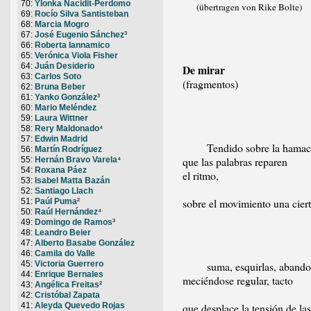
70:
Ylonka Nacidit-Perdomo
(übertragen von Rike Bolte)
69:
Rocío Silva Santisteban
68:
Marcia Mogro
67:
José Eugenio Sánchez
³
66:
Roberta Iannamico
65:
Verónica Viola Fisher
64:
Juán Desiderio
De mirar
63:
Carlos Soto
(fragmentos)
62:
Bruna Beber
61:
Yanko González
³
60:
Mario Meléndez
59:
Laura Wittner
58:
Rery Maldonado
⁴
57:
Edwin Madrid
Tendido sobre la hamaca
56:
Martín Rodríguez
que las palabras reparen
55:
Hernán Bravo Varela
⁴
54:
Roxana Páez
el ritmo,
53:
Isabel Matta Bazán
52:
Santiago Llach
sobre el movimiento una ciert
51:
Paúl Puma
²
50:
Raúl Hernández
⁴
49:
Domingo de Ramos
³
48:
Leandro Beier
47:
Alberto Basabe González
46:
Camila do Valle
suma, esquirlas, abandon
45:
Victoria Guerrero
44:
Enrique Bernales
meciéndose regular, tacto
43:
Angélica Freitas
²
42:
Cristóbal Zapata
que desplace la tensión de la
41:
Aleyda Quevedo Rojas