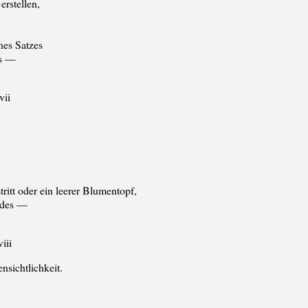
stellen,
es Satzes
ns —
vii
n
tt oder ein leerer Blumentopf,
Rades —
viii
ichtlichkeit.