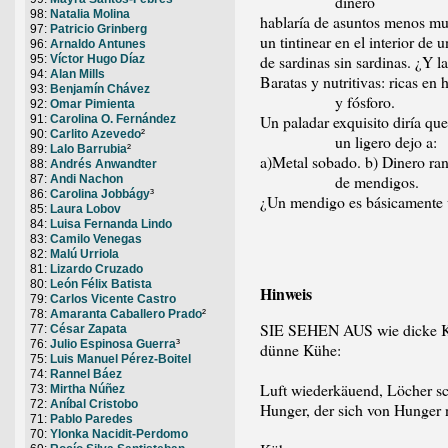
dinero
98:
Natalia Molina
hablaría de asuntos menos m
97:
Patricio Grinberg
un tintinear en el interior de u
96:
Arnaldo Antunes
de sardinas sin sardinas. ¿Y l
95:
Víctor Hugo Díaz
94:
Alan Mills
Baratas y nutritivas: ricas en 
93:
Benjamín Chávez
y fósforo.
92:
Omar Pimienta
Un paladar exquisito diría que
91:
Carolina O. Fernández
90:
Carlito Azevedo
²
un ligero dejo a:
89:
Lalo Barrubia
²
a)Metal sobado. b) Dinero ra
88:
Andrés Anwandter
de mendigos.
87:
Andi Nachon
86:
Carolina Jobbágy
³
¿Un mendigo es básicamente 
85:
Laura Lobov
84:
Luisa Fernanda Lindo
83:
Camilo Venegas
82:
Malú Urriola
81:
Lizardo Cruzado
80:
León Félix Batista
Hinweis
79:
Carlos Vicente Castro
78:
Amaranta Caballero Prado
²
SIE SEHEN AUS wie dicke K
77:
César Zapata
76:
Julio Espinosa Guerra
³
dünne Kühe:
75:
Luis Manuel Pérez-Boitel
74:
Rannel Báez
Luft wiederkäuend, Löcher s
73:
Mirtha Núñez
72:
Aníbal Cristobo
Hunger, der sich von Hunger 
71:
Pablo Paredes
70:
Ylonka Nacidit-Perdomo