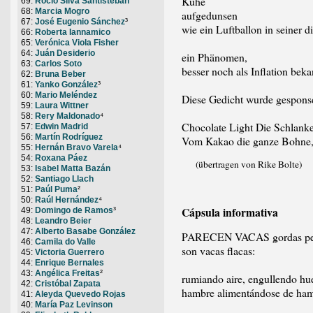
Kühe
69:
Rocío Silva Santisteban
68:
Marcia Mogro
aufgedunsen
67:
José Eugenio Sánchez
³
wie ein Luftballon in seiner d
66:
Roberta Iannamico
65:
Verónica Viola Fisher
64:
Juán Desiderio
ein Phänomen,
63:
Carlos Soto
besser noch als Inflation beka
62:
Bruna Beber
61:
Yanko González
³
60:
Mario Meléndez
Diese Gedicht wurde gesponse
59:
Laura Wittner
58:
Rery Maldonado
⁴
Chocolate Light Die Schlanke
57:
Edwin Madrid
56:
Martín Rodríguez
Vom Kakao die ganze Bohne, a
55:
Hernán Bravo Varela
⁴
54:
Roxana Páez
(übertragen von Rike Bolte)
53:
Isabel Matta Bazán
52:
Santiago Llach
51:
Paúl Puma
²
50:
Raúl Hernández
⁴
Cápsula informativa
49:
Domingo de Ramos
³
48:
Leandro Beier
47:
Alberto Basabe González
PARECEN VACAS gordas pe
46:
Camila do Valle
son vacas flacas:
45:
Victoria Guerrero
44:
Enrique Bernales
43:
Angélica Freitas
²
rumiando aire, engullendo hu
42:
Cristóbal Zapata
hambre alimentándose de ham
41:
Aleyda Quevedo Rojas
40:
María Paz Levinson