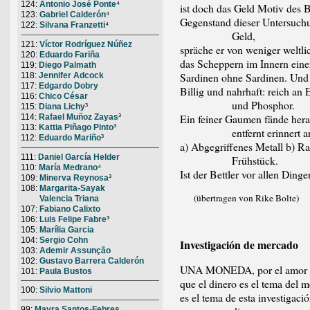
124:
Antonio José Ponte
⁴
ist doch das Geld Motiv des Be
123:
Gabriel Calderón
⁴
Gegenstand dieser Untersuchu
122:
Silvana Franzetti
⁴
Geld,
121:
Víctor Rodríguez Núñez
spräche er von weniger weltl
120:
Eduardo Fariña
das Scheppern im Innern ein
119:
Diego Palmath
Sardinen ohne Sardinen. Und
118:
Jennifer Adcock
117:
Edgardo Dobry
Billig und nahrhaft: reich an
116:
Chico César
und Phosphor.
115:
Diana Lichy
³
Ein feiner Gaumen fände hera
114:
Rafael Muñoz Zayas
³
113:
Kattia Piñago Pinto
³
entfernt erinnert an
112:
Eduardo Mariño
³
a) Abgegriffenes Metall b) Ra
111:
Daniel García Helder
Frühstück.
110:
María Medrano
⁴
Ist der Bettler vor allen Ding
109:
Minerva Reynosa
³
108:
Margarita-Sayak
(übertragen von Rike Bolte)
Valencia Triana
107:
Fabiano Calixto
106:
Luis Felipe Fabre
³
105:
Marília Garcia
104:
Sergio Cohn
Investigación de mercado
103:
Ademir Assunção
102:
Gustavo Barrera Calderón
UNA MONEDA, por el amor d
101:
Paula Bustos
que el dinero es el tema del 
100:
Silvio Mattoni
es el tema de esta investigaci
99:
Mayra Santos-Febres