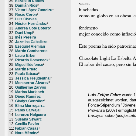
39:
Elizabeth Robles
vacas
38:
Damián Ríos
²
hinchadas
37:
Víctor López Zumelzu
⁴
como un globo en su obesa le
36:
Rocío Cerón
¹
35:
Luis Chaves
34:
Héctor Hernández
²
fenómeno
33:
Andrea Cote Botero
²
mejor conocido como inflació
32:
Dani Umpi
¹
31:
Inés Pereira
30:
Jazmina Caballero
Este poema ha sido patrocina
29:
Ezequiel Alemian
28:
Martín Gambarotta
27:
Laura Erber
Chocolate Light La Esbelta A
26:
Ricardo Domeneck
¹
El sabor del cacao, pero sin l
25:
Miguel Ildefonso
²
24:
Martín Prieto
23:
Paula Ilabaca
²
22:
Jessica Freudenthal
²
21:
Montserrat Álvarez
³
20:
Guilherme Zarvos
19:
Marina Mariasch
Luis Felipe Fabre
wurde 19
18:
Diego Ramírez
ausgezeichnet worden, dar
17:
Gladys González
¹
Fonca-Stipendium "Jóvenes
16:
Elma Murrugarra
Provenza
(2007) ermöglicht
15:
Pablo Carvajal
14:
Lorenzo Helguero
Ensayos sobre (des)escritur
13:
Susana Szwarc
12:
Cecilia Pavón
11:
Fabian Casas
¹
10:
Nora Méndez
¹