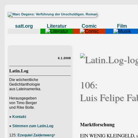
satt.org
Literatur
Comic
Film
6.1.2008
Latin.Log
Die wöchentliche
106:
Gedichtanthologie
aus Lateinamerika.
Luis Felipe Fa
Herausgegeben
von Timo Berger
und Rike Bolte.
»
Kontakt
Marktforschung
»
Stimmen zum Latin.Log
EIN WENIG KLEINGELD, und G
125:
Ezequiel Zaidenwerg
⁴