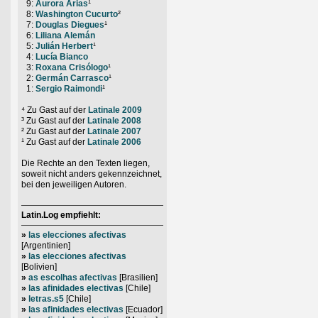
0
9:
Aurora Arias
¹
0
8:
Washington Cucurto
²
0
7:
Douglas Diegues
¹
0
6:
Liliana Alemán
0
5:
Julián Herbert
¹
0
4:
Lucía Bianco
0
3:
Roxana Crisólogo
¹
0
2:
Germán Carrasco
¹
0
1:
Sergio Raimondi
¹
⁴ Zu Gast auf der
Latinale 2009
³ Zu Gast auf der
Latinale 2008
² Zu Gast auf der
Latinale 2007
¹ Zu Gast auf der
Latinale 2006
Die Rechte an den Texten liegen,
soweit nicht anders gekennzeichnet,
bei den jeweiligen Autoren.
Latin.Log empfiehlt:
»
las elecciones afectivas
[Argentinien]
»
las elecciones afectivas
[Bolivien]
»
as escolhas afectivas
[Brasilien]
»
las afinidades electivas
[Chile]
»
letras.s5
[Chile]
»
las afinidades electivas
[Ecuador]