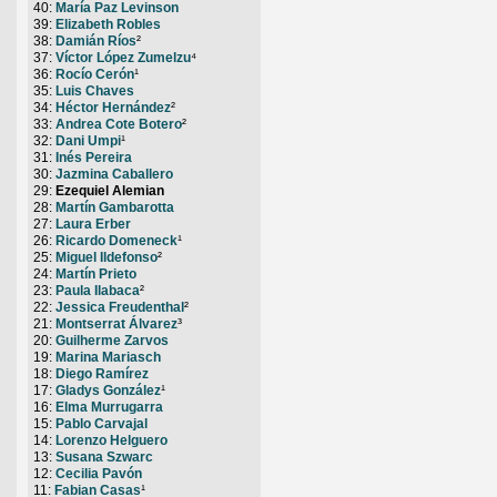
40:
María Paz Levinson
39:
Elizabeth Robles
38:
Damián Ríos
²
37:
Víctor López Zumelzu
⁴
36:
Rocío Cerón
¹
35:
Luis Chaves
34:
Héctor Hernández
²
33:
Andrea Cote Botero
²
32:
Dani Umpi
¹
31:
Inés Pereira
30:
Jazmina Caballero
29:
Ezequiel Alemian
28:
Martín Gambarotta
27:
Laura Erber
26:
Ricardo Domeneck
¹
25:
Miguel Ildefonso
²
24:
Martín Prieto
23:
Paula Ilabaca
²
22:
Jessica Freudenthal
²
21:
Montserrat Álvarez
³
20:
Guilherme Zarvos
19:
Marina Mariasch
18:
Diego Ramírez
17:
Gladys González
¹
16:
Elma Murrugarra
15:
Pablo Carvajal
14:
Lorenzo Helguero
13:
Susana Szwarc
12:
Cecilia Pavón
11:
Fabian Casas
¹