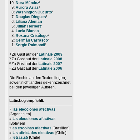
10:
Nora Méndez
¹
0
9:
Aurora Arias
¹
0
8:
Washington Cucurto
²
0
7:
Douglas Diegues
¹
0
6:
Liliana Alemán
0
5:
Julián Herbert
¹
0
4:
Lucía Bianco
0
3:
Roxana Crisólogo
¹
0
2:
Germán Carrasco
¹
0
1:
Sergio Raimondi
¹
⁴ Zu Gast auf der
Latinale 2009
³ Zu Gast auf der
Latinale 2008
² Zu Gast auf der
Latinale 2007
¹ Zu Gast auf der
Latinale 2006
Die Rechte an den Texten liegen,
soweit nicht anders gekennzeichnet,
bei den jeweiligen Autoren.
Latin.Log empfiehlt:
»
las elecciones afectivas
[Argentinien]
»
las elecciones afectivas
[Bolivien]
»
as escolhas afectivas
[Brasilien]
»
las afinidades electivas
[Chile]
»
letras.s5
[Chile]