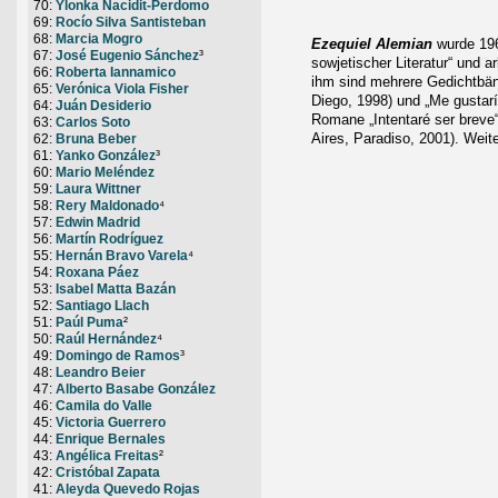
70:
Ylonka Nacidit-Perdomo
69:
Rocío Silva Santisteban
68:
Marcia Mogro
Ezequiel Alemian
wurde 196
67:
José Eugenio Sánchez
³
sowjetischer Literatur“ und a
66:
Roberta Iannamico
ihm sind mehrere Gedichtbänd
65:
Verónica Viola Fisher
Diego, 1998) und „Me gustarí
64:
Juán Desiderio
Romane „Intentaré ser breve
63:
Carlos Soto
Aires, Paradiso, 2001). Wei
62:
Bruna Beber
61:
Yanko González
³
60:
Mario Meléndez
59:
Laura Wittner
58:
Rery Maldonado
⁴
57:
Edwin Madrid
56:
Martín Rodríguez
55:
Hernán Bravo Varela
⁴
54:
Roxana Páez
53:
Isabel Matta Bazán
52:
Santiago Llach
51:
Paúl Puma
²
50:
Raúl Hernández
⁴
49:
Domingo de Ramos
³
48:
Leandro Beier
47:
Alberto Basabe González
46:
Camila do Valle
45:
Victoria Guerrero
44:
Enrique Bernales
43:
Angélica Freitas
²
42:
Cristóbal Zapata
41:
Aleyda Quevedo Rojas