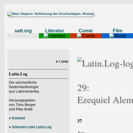
satt.org
Literatur
Comic
Film
9.7.2006
Latin.Log
Die wöchentliche
29:
Gedichtanthologie
aus Lateinamerika.
Ezequiel Alem
Herausgegeben
von Timo Berger
und Rike Bolte.
»
Kontakt
37
»
Stimmen zum Latin.Log
Aus