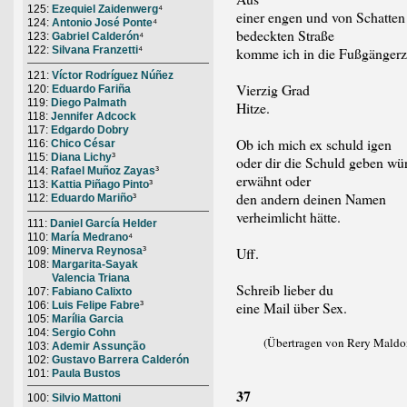
125:
Ezequiel Zaidenwerg
⁴
einer engen und von Schatten
124:
Antonio José Ponte
⁴
bedeckten Straße
123:
Gabriel Calderón
⁴
122:
Silvana Franzetti
⁴
komme ich in die Fußgängerz
121:
Víctor Rodríguez Núñez
Vierzig Grad
120:
Eduardo Fariña
119:
Diego Palmath
Hitze.
118:
Jennifer Adcock
117:
Edgardo Dobry
Ob ich mich ex schuld igen
116:
Chico César
115:
Diana Lichy
³
oder dir die Schuld geben wür
114:
Rafael Muñoz Zayas
³
erwähnt oder
113:
Kattia Piñago Pinto
³
den andern deinen Namen
112:
Eduardo Mariño
³
verheimlicht hätte.
111:
Daniel García Helder
110:
María Medrano
⁴
Uff.
109:
Minerva Reynosa
³
108:
Margarita-Sayak
Valencia Triana
Schreib lieber du
107:
Fabiano Calixto
eine Mail über Sex.
106:
Luis Felipe Fabre
³
105:
Marília Garcia
104:
Sergio Cohn
(Übertragen von Rery Maldo
103:
Ademir Assunção
102:
Gustavo Barrera Calderón
101:
Paula Bustos
37
100:
Silvio Mattoni