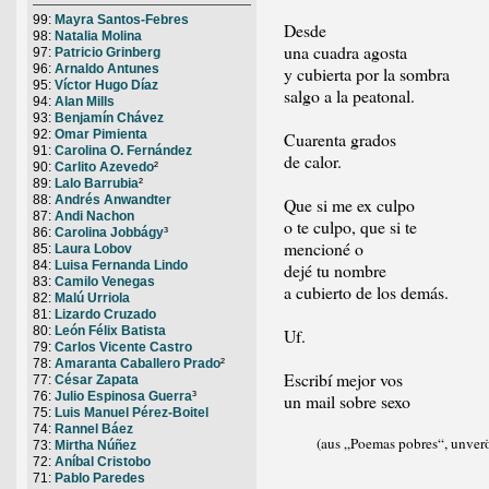
99:
Mayra Santos-Febres
Desde
98:
Natalia Molina
una cuadra agosta
97:
Patricio Grinberg
96:
Arnaldo Antunes
y cubierta por la sombra
95:
Víctor Hugo Díaz
salgo a la peatonal.
94:
Alan Mills
93:
Benjamín Chávez
92:
Omar Pimienta
Cuarenta grados
91:
Carolina O. Fernández
de calor.
90:
Carlito Azevedo
²
89:
Lalo Barrubia
²
88:
Andrés Anwandter
Que si me ex culpo
87:
Andi Nachon
o te culpo, que si te
86:
Carolina Jobbágy
³
mencioné o
85:
Laura Lobov
84:
Luisa Fernanda Lindo
dejé tu nombre
83:
Camilo Venegas
a cubierto de los demás.
82:
Malú Urriola
81:
Lizardo Cruzado
80:
León Félix Batista
Uf.
79:
Carlos Vicente Castro
78:
Amaranta Caballero Prado
²
Escribí mejor vos
77:
César Zapata
76:
Julio Espinosa Guerra
³
un mail sobre sexo
75:
Luis Manuel Pérez-Boitel
74:
Rannel Báez
(aus „Poemas pobres“, unverö
73:
Mirtha Núñez
72:
Aníbal Cristobo
71:
Pablo Paredes