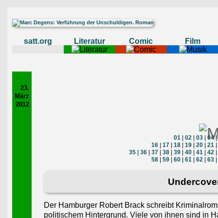
satt.org
Literatur
Comic
Film
23.
März
2012
01
|
02
|
03
|
04
16
|
17
|
18
|
19
|
20
|
21
35
|
36
|
37
|
38
|
39
|
40
|
41
|
42
58
|
59
|
60
|
61
|
62
|
63
Undercover
Der Hamburger Robert Brack schreibt Kriminalroma
politischem Hintergrund. Viele von ihnen sind in 