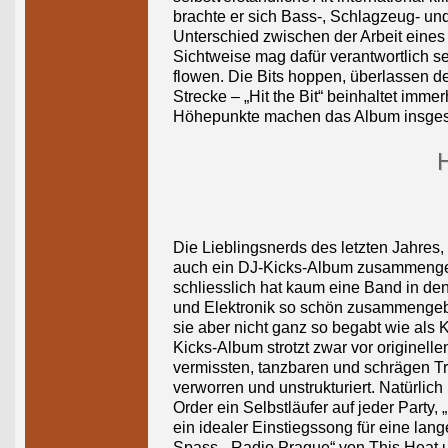
brachte er sich Bass-, Schlagzeug- un
Unterschied zwischen der Arbeit eines 
Sichtweise mag dafür verantwortlich s
flowen. Die Bits hoppen, überlassen d
Strecke – „Hit the Bit“ beinhaltet imme
Höhepunkte machen das Album insgesa
H
Die Lieblingsnerds des letzten Jahres,
auch ein DJ-Kicks-Album zusammengest
schliesslich hat kaum eine Band in den
und Elektronik so schön zusammengebr
sie aber nicht ganz so begabt wie als
Kicks-Album strotzt zwar vor originell
vermissten, tanzbaren und schrägen Tr
verworren und unstrukturiert. Natürlich
Order ein Selbstläufer auf jeder Party,
ein idealer Einstiegssong für eine lan
Spass, „Radio Prague“ von This Heat u