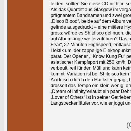
leiden, sollten Sie diese CD nicht in 
Als das Quartett aus Glasgow im verg
prägnantem Bandnamen und zwei grossa
„Disco Blood“, beide auf dem Album ve
gelinde ausgedrückt – eine mittlere Hy
gross: würde es Shitdisco gelingen, d
auf Albumlänge weiterzuführen? Das n
Fear“, 37 Minuten Highspeed, enttäusch
Hektik um, der zappelige Elektropunkm
parat. Der Opener „I Know Kung Fu“ pe
asiatischer Kampfsport mit 250 km/h. Die 
verbeult, reif für den Müll und kann ke
kommt. Variation ist bei Shitdisco ke
Aciddisco durch den Häcksler gejagt, bi
drosselt das Tempo ein klein wenig, o
„Dream of Infinity“erlaubt ein paar De
„Lover of Others“ ist in seiner Getrieb
Langstreckenläufer vor, wie er joggt 
(