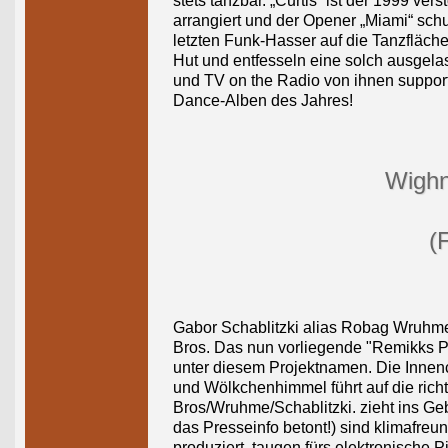
stets tanzbar. „Curtis“ ist der 1999 ve
arrangiert und der Opener „Miami“ sc
letzten Funk-Hasser auf die Tanzfläch
Hut und entfesseln eine solch ausgel
und TV on the Radio von ihnen supporte
Dance-Alben des Jahres!
Wighn
(
Gabor Schablitzki alias Robag Wruhme
Bros. Das nun vorliegende "Remikks Pot
unter diesem Projektnamen. Die Inne
und Wölkchenhimmel führt auf die ric
Bros/Wruhme/Schablitzki. zieht ins Geb
das Presseinfo betont!) sind klimafreu
produziert, taugen fürs elektronische 