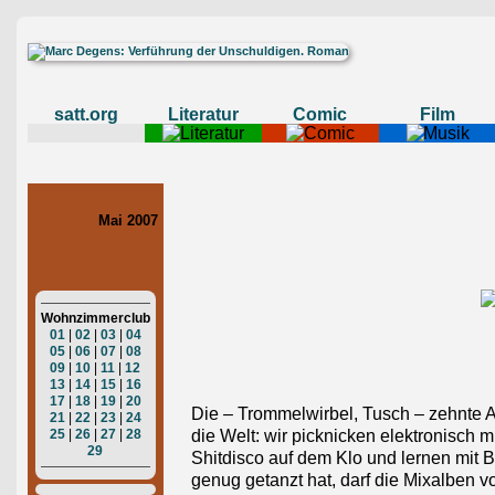
satt.org
Literatur
Comic
Film
Mai 2007
Wohnzimmerclub
01
|
02
|
03
|
04
05
|
06
|
07
|
08
09
|
10
|
11
|
12
13
|
14
|
15
|
16
17
|
18
|
19
|
20
Die – Trommelwirbel, Tusch – zehnte 
21
|
22
|
23
|
24
25
|
26
|
27
|
28
die Welt: wir picknicken elektronisch 
29
Shitdisco auf dem Klo und lernen mit B
genug getanzt hat, darf die Mixalben