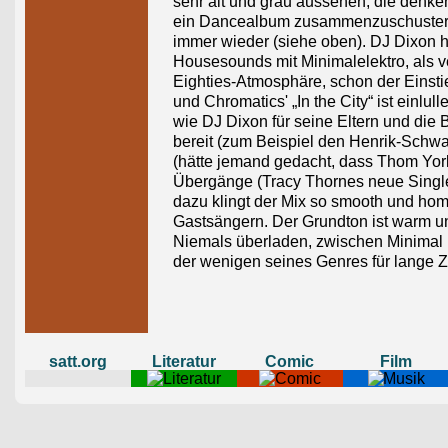
sehr alt und grau aussehen, die denken
ein Dancealbum zusammenzuschustern.
immer wieder (siehe oben). DJ Dixon 
Housesounds mit Minimalelektro, als v
Eighties-Atmosphäre, schon der Einstie
und Chromatics' „In the City“ ist einlu
wie DJ Dixon für seine Eltern und die
bereit (zum Beispiel den Henrik-Schwa
(hätte jemand gedacht, dass Thom Yorks
Übergänge (Tracy Thornes neue Single „I
dazu klingt der Mix so smooth und ho
Gastsängern. Der Grundton ist warm u
Niemals überladen, zwischen Minimal 
der wenigen seines Genres für lange Ze
satt.org
Literatur
Comic
Film