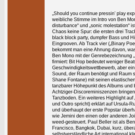
„Should you continue pressin' play exp
weibliche Stimme im Intro von Ben Mon
disturbance“ und „sonic molestation“ i
Chaos keine Spur: die ersten drei Tra
black block party, dumpfer Bass und H
Eingrooven. Ab Track vier („Binary Poet
bekommt man eine Ahnung davon, was 
Ben Mono mit der Genrebezeichnung „B
firmiert: Bit Hop bedeutet weniger Beat
Geschwindigkeitswettbewerb, aber eine
Sound, der Raum benötigt und Raum sch
Shane Fontane) mit seinen elastischen
tanzbarer Höhepunkt des Albums und br
Achtziger-Discoreminiszenzen bringen
Tanzboden. Ein weiteres Highlight auf „
und Outro spricht) erklärt auf Ursula-R
und überhaupt der erste Popstar über
wie Jemini den einen oder anderen Joint
weed-gesteuert. Paul Beller ist als B
Francisco, Bangkok, Dubai, kurz, übera
selbstverständliche Art international k