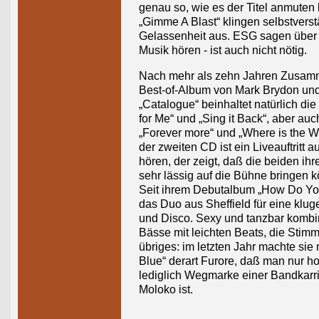
genau so, wie es der Titel anmuten l
„Gimme A Blast“ klingen selbstverst
Gelassenheit aus. ESG sagen über 
Musik hören - ist auch nicht nötig.
Nach mehr als zehn Jahren Zusammen
Best-of-Album von Mark Brydon und 
„Catalogue“ beinhaltet natürlich die
for Me“ und „Sing it Back“, aber au
„Forever more“ und „Where is the Wh
der zweiten CD ist ein Liveauftritt 
hören, der zeigt, daß die beiden i
sehr lässig auf die Bühne bringen 
Seit ihrem Debutalbum „How Do You
das Duo aus Sheffield für eine klu
und Disco. Sexy und tanzbar kombi
Bässe mit leichten Beats, die Stimm
übriges: im letzten Jahr machte si
Blue“ derart Furore, daß man nur h
lediglich Wegmarke einer Bandkarr
Moloko ist.