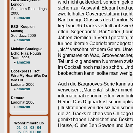
wird nicht gekleckert, sondern geklo
London
stehen zur Auswahl. Elegant und g
Seamless Recordings
2006
zweifelhafter Covergestaltung) geht
»
amazon
Bar Lounge Classics des Comfort 
liegt vor, 36 Tracks verteilt auf z
ESG: Keep on
Moving
offen. Sogenannte „Bar-“ oder „Loun
Soul Jazz 2006
Jahren ziemlich in Verruf geraten, 
»
amazon
für neoliberale Cabriofahrer abgeta
Moloko: Catalogue
„blc*“ versöhnt mit dem Genre. Unte
Echo, Pias, Rough
Nightmares on Wax, Groovecatcher,
Trade 2006
Tei und -zig anderen Nummern zwisc
»
amazon
im Cocktail noch mal so schön. Un
Egoexpress: Hot
beobachten kann, sollte man wenigs
Wire My Heart/We Do
Wie Du
Auch die Bargrooves-Serie kann auf
Ladomat 2006
»
amazon
verweisen, „Magenta“ ist die immer
international renommierten, von br
Remute
Reihe. Das Digipack ist schon opti
Ladomat 2006
»
amazon
(Illustrationen von der sizilianisch
die 24 Tracks reichen von Chicago 
gemixt haben Labelchef und Besitz
Wohnzimmerclub
House„-Clubs Ben Sowton und Jam
01
|
02
|
03
|
04
05
|
06
|
07
|
08