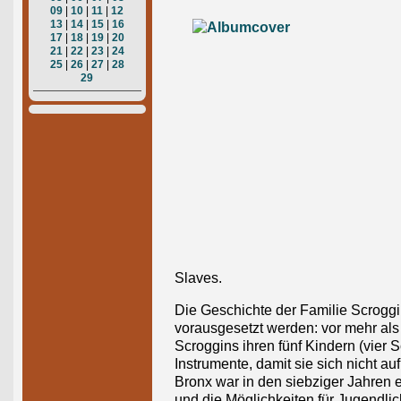
09
|
10
|
11
|
12
13
|
14
|
15
|
16
17
|
18
|
19
|
20
21
|
22
|
23
|
24
25
|
26
|
27
|
28
29
Slaves.
Die Geschichte der Familie Scroggi
vorausgesetzt werden: vor mehr als
Scroggins ihren fünf Kindern (vier 
Instrumente, damit sie sich nicht au
Bronx war in den siebziger Jahren ei
und die Möglichkeiten für Jugendl