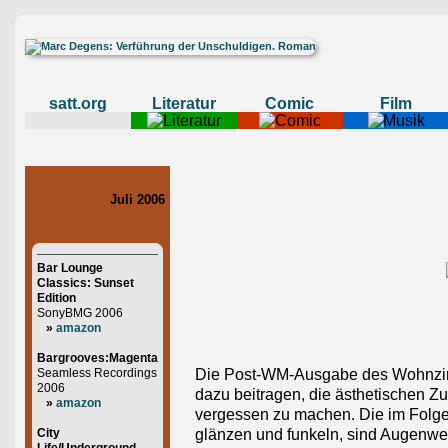
satt.org
Literatur
Comic
Film
Juli 2006
Bar Lounge
Classics: Sunset
Edition
SonyBMG 2006
»
amazon
Bargrooves:Magenta
Seamless Recordings
Die Post-WM-Ausgabe des Wohnzimme
2006
dazu beitragen, die ästhetischen 
»
amazon
vergessen zu machen. Die im Folg
City
glänzen und funkeln, sind Augenw
Life/Underground