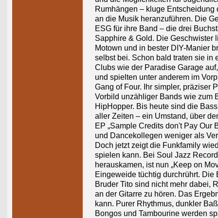
Rumhängen – kluge Entscheidung de
an die Musik heranzuführen. Die 
ESG für ihre Band – die drei Buchs
Sapphire & Gold. Die Geschwister 
Motown und in bester DIY-Manier br
selbst bei. Schon bald traten sie i
Clubs wie der Paradise Garage auf
und spielten unter anderem im Vor
Gang of Four. Ihr simpler, präzise
Vorbild unzähliger Bands wie zum B
HipHopper. Bis heute sind die Bass
aller Zeiten – ein Umstand, über de
EP „Sample Credits don't Pay Our B
und Dancekollegen weniger als Verb
Doch jetzt zeigt die Funkfamily wi
spielen kann. Bei Soul Jazz Recor
herauskamen, ist nun „Keep on Mov
Eingeweide tüchtig durchrührt. Di
Bruder Tito sind nicht mehr dabei, R
an der Gitarre zu hören. Das Ergebn
kann. Purer Rhythmus, dunkler Baß
Bongos und Tambourine werden spar