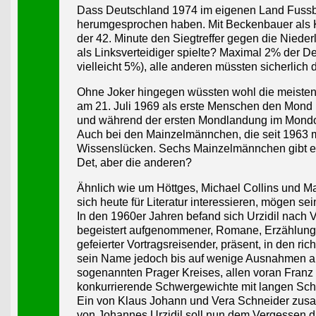
Dass Deutschland 1974 im eigenen Land Fussbal
herumgesprochen haben. Mit Beckenbauer als Ka
der 42. Minute den Siegtreffer gegen die Nieder
als Linksverteidiger spielte? Maximal 2% der De
vielleicht 5%), alle anderen müssten sicherlich
Ohne Joker hingegen wüssten wohl die meisten,
am 21. Juli 1969 als erste Menschen den Mond be
und während der ersten Mondlandung im Mondorb
Auch bei den Mainzelmännchen, die seit 1963 m
Wissenslücken. Sechs Mainzelmännchen gibt es 
Det, aber die anderen?
Ähnlich wie um Höttges, Michael Collins und Mai
sich heute für Literatur interessieren, mögen 
In den 1960er Jahren befand sich Urzidil nach V
begeistert aufgenommener, Romane, Erzählung
gefeierter Vortragsreisender, präsent, in den 
sein Name jedoch bis auf wenige Ausnahmen au
sogenannten Prager Kreises, allen voran Franz 
konkurrierende Schwergewichte mit langen Sch
Ein von Klaus Johann und Vera Schneider zus
von Johannes Urzidil soll nun dem Vergessen di