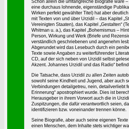
Schon allein die umfangreiche Biografie wäre –
eine durchaus lohnende, eigenständige Publikat
Wirken perfekt gewählter Titel) hat aber deutlic
mit Texten von und über Urzidil – das Kapitel 
Vereinigten Staaten), das Kapitel „Gestalten“ (T
Whitman u. a.), das Kapitel „Bohemismus – Hinter
Person, Wirkung und Werk (Briefe und Rezensio
verständlich geschriebenen und angenehm lesba
Abgerundet wird das Lesebuch durch ein penibel 
Texte sowie Angaben zu weiterführender Literat
CD, auf der sich neben von Urzidil selbst gele
Akzent. Johannes Urzidil und das Radio“ befind
Die Tatsache, dass Urzidil zu allen Zeiten autob
sowohl seine Kindheit und Jugend, aber auch sei
Verbindungen detailgetreu, nein, detailverliebt f
Erinnerung“ apostrophiert wurde. Dies ist berec
Herausgeber in ihrem Vorwort auch die in Urz
Zuspitzungen, die dafür verantwortlich seien, d
identifizieren bzw. voneinander trennen könne.
Seine Biografie, aber auch seine eigenen Texte
einen Menschen, dem Inhalte stets wichtiger war