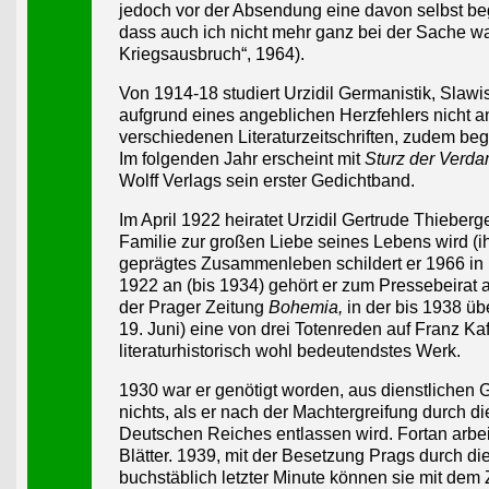
jedoch vor der Absendung eine davon selbst begi
dass auch ich nicht mehr ganz bei der Sache war
Kriegsausbruch“, 1964).
Von 1914-18 studiert Urzidil Germanistik, Slawi
aufgrund eines angeblichen Herzfehlers nicht an
verschiedenen Literaturzeitschriften, zudem be
Im folgenden Jahr erscheint mit
Sturz der Verd
Wolff Verlags sein erster Gedichtband.
Im April 1922 heiratet Urzidil Gertrude Thieberg
Familie zur großen Liebe seines Lebens wird (ih
geprägtes Zusammenleben schildert er 1966 in
1922 an (bis 1934) gehört er zum Pressebeirat an
der Prager Zeitung
Bohemia,
in der bis 1938 üb
19. Juni) eine von drei Totenreden auf Franz Kafk
literaturhistorisch wohl bedeutendstes Werk.
1930 war er genötigt worden, aus dienstlichen
nichts, als er nach der Machtergreifung durch d
Deutschen Reiches entlassen wird. Fortan arbei
Blätter. 1939, mit der Besetzung Prags durch die 
buchstäblich letzter Minute können sie mit dem