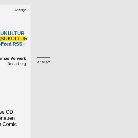
Anzeige:
SUKULTUR
RSS
omas Vorwerk
Anzeige:
für satt.org
ese CD
genauen
en Comic