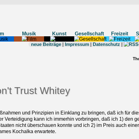
lm
Musik
Kunst
Gesellschaft
Freizeit
neue Beiträge
|
Impressum
|
Datenschutz
|
Th
n't Trust Whitey
ßnahmen und Prinzipien in Einklang zu bringen, daß ich für di
ner Verteidigung kann ich immerhin vorbringen, daß ich 1) den 
Staaten nicht überschauen konnte und ich 2) im Preis auch ein
ames Kochalka erwartete.