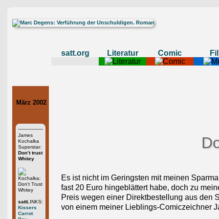
satt.org
Literatur
Comic
Fi
März 2002
James
Do
Kochalka
Superstar:
Don’t trust
Whitey
Es ist nicht im Geringsten mit meinen Sparma
fast 20 Euro hingeblättert habe, doch zu mei
Preis wegen einer Direktbestellung aus den 
satt
LINKS:
von einem meiner Lieblings-Comiczeichner J
Kissers
Carrot