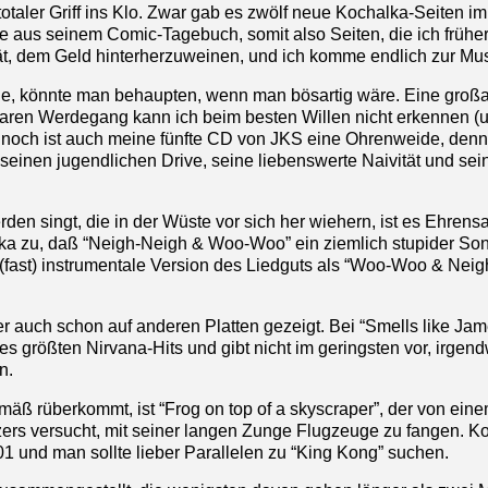
taler Griff ins Klo. Zwar gab es zwölf neue Kochalka-Seiten im
ge aus seinem Comic-Tagebuch, somit also Seiten, die ich frühe
ät, dem Geld hinterherzuweinen, und ich komme endlich zur Mus
le, könnte man behaupten, wenn man bösartig wäre. Eine großa
baren Werdegang kann ich beim besten Willen nicht erkennen (
ennoch ist auch meine fünfte CD von JKS eine Ohrenweide, den
einen jugendlichen Drive, seine liebenswerte Naivität und sei
en singt, die in der Wüste vor sich her wiehern, ist es Ehrens
alka zu, daß “Neigh-Neigh & Woo-Woo” ein ziemlich stupider Song
 (fast) instrumentale Version des Liedguts als “Woo-Woo & Nei
r auch schon auf anderen Platten gezeigt. Bei “Smells like Ja
des größten Nirvana-Hits und gibt nicht im geringsten vor, irgen
n.
äß rüberkommt, ist “Frog on top of a skyscraper”, der von ein
zers versucht, mit seiner langen Zunge Flugzeuge zu fangen. K
1 und man sollte lieber Parallelen zu “King Kong” suchen.