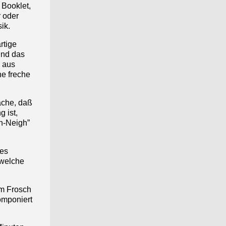
 Booklet,
r oder
ik.
rtige
und das
n aus
ne freche
ache, daß
 ist,
gh-Neigh”
mes
dwelche
em Frosch
omponiert