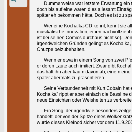
Boy
Dummerweise war letztere Erwartung ein to
doch bis auf eine waren dies allesamt Einträ
später eh bekommen hätte. Doch es ist zu sp
Wer eine Kochalka-CD kennt, kennt sie al
musikalische Innovation, einen nachvollzieh
ist bei seinen Comics durchaus nicht so). D
irgendwelchen Gründen gelingt es Kochalka, s
Chuzpe beizubehalten.
Wenn er etwa in einem Song von zwei Pferd
er deren Laute auch imitiert. Zwar gibt Koch
das hält ihn aber kaum davon ab, einem eine
später abermals zu präsentieren.
Seine Verbundenheit mit Kurt Cobain hat e
Kochalka” rippt er aber einfach die Bassline 
neue Einsichten oder Weisheiten zu verbreite
Ein Song, der irgendwie besonders zeitgem
handelt, der von der Spitze eines Wolkenkrat
wurde dieses Kleinod sicher vor dem 11.9.200