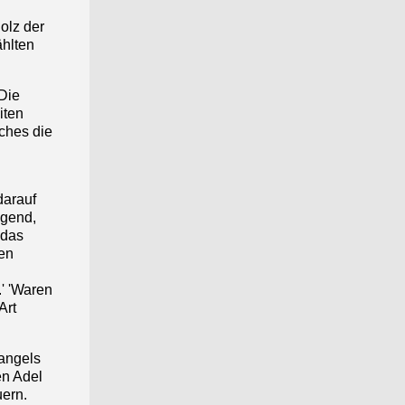
olz der
ählten
"Die
iten
lches die
darauf
egend,
 das
hen
.' 'Waren
Art
mangels
en Adel
uern.