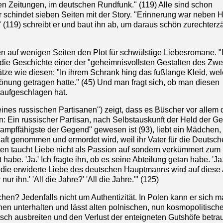
 Zeitungen, im deutschen Rundfunk." (119) Alle sind schon
schindet sieben Seiten mit der Story. "Erinnerung war neben H
 (119) schreibt er und baut ihn ab, um daraus schön zurechterz
ten auf wenigen Seiten den Plot für schwülstige Liebesromane. 
 die Geschichte einer der "geheimnisvollsten Gestalten des Zwe
Sätze wie diesen: "In ihrem Schrank hing das fußlange Kleid, we
nung getragen hatte." (45) Und man fragt sich, ob man diesen
 aufgeschlagen hat.
ines russischen Partisanen") zeigt, dass es Büscher vor allem 
: Ein russischer Partisan, nach Selbstauskunft der Held der G
kampffähigste der Gegend" gewesen ist (93), liebt ein Mädchen,
aft genommen und ermordet wird, weil ihr Vater für die Deutsc
anen taucht Liebe nicht als Passion auf sondern verkümmert zum
t habe. 'Ja.' Ich fragte ihn, ob es seine Abteilung getan habe. 'Ja
ch die erwiderte Liebe des deutschen Hauptmanns wird auf diese 
ur ihn.' 'All die Jahre?' 'All die Jahre.'" (125)
n? Jedenfalls nicht um Authentizität. In Polen kann er sich 
en unterhalten und lässt alten polnischen, nun kosmopolitisch
tsch ausbreiten und den Verlust der enteigneten Gutshöfe betra