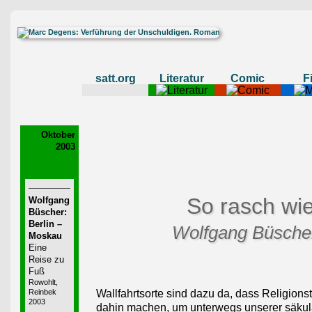
satt.org
Literatur
Comic
F
Oktober
2003
So rasch wie
Wolfgang
Büscher:
Berlin –
Wolfgang Büscher
Moskau
Eine
Reise zu
Fuß
Rowohlt,
Reinbek
Wallfahrtsorte sind dazu da, dass Religions
2003
dahin machen, um unterwegs unserer säkular