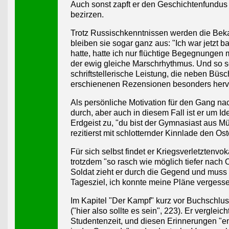
Auch sonst zapft er den Geschichtenfundus b
bezirzen.
Trotz Russischkenntnissen werden die Bekann
bleiben sie sogar ganz aus: "Ich war jetzt ba
hatte, hatte ich nur flüchtige Begegnungen 
der ewig gleiche Marschrhythmus. Und so s
schriftstellerische Leistung, die neben Bü
erschienenen Rezensionen besonders herv
Als persönliche Motivation für den Gang n
durch, aber auch in diesem Fall ist er um Ide
Erdgeist zu, "du bist der Gymnasiast aus Mü
rezitierst mit schlotternder Kinnlade den O
Für sich selbst findet er Kriegsverletztenv
trotzdem "so rasch wie möglich tiefer nach O
Soldat zieht er durch die Gegend und muss p
Tagesziel, ich konnte meine Pläne vergess
Im Kapitel "Der Kampf" kurz vor Buchschluss
("hier also sollte es sein", 223). Er verglei
Studentenzeit, und diesen Erinnerungen "endl