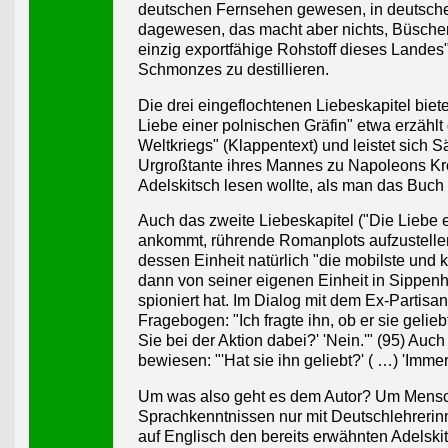
deutschen Fernsehen gewesen, in deutschen
dagewesen, das macht aber nichts, Büscher 
einzig exportfähige Rohstoff dieses Landes"
Schmonzes zu destillieren.
Die drei eingeflochtenen Liebeskapitel bie
Liebe einer polnischen Gräfin" etwa erzählt
Weltkriegs" (Klappentext) und leistet sich 
Urgroßtante ihres Mannes zu Napoleons Krö
Adelskitsch lesen wollte, als man das Buch
Auch das zweite Liebeskapitel ("Die Liebe e
ankommt, rührende Romanplots aufzustellen
dessen Einheit natürlich "die mobilste und 
dann von seiner eigenen Einheit in Sippenh
spioniert hat. Im Dialog mit dem Ex-Partis
Fragebogen: "Ich fragte ihn, ob er sie gelieb
Sie bei der Aktion dabei?' 'Nein.'" (95) Au
bewiesen: "'Hat sie ihn geliebt?' ( …) 'Immer n
Um was also geht es dem Autor? Um Mensche
Sprachkenntnissen nur mit Deutschlehrerinn
auf Englisch den bereits erwähnten Adelski