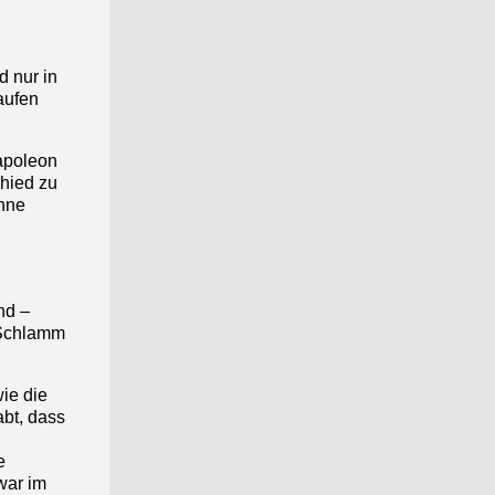
d nur in
aufen
Napoleon
hied zu
ohne
nd –
m Schlamm
ie die
bt, dass
n
e
war im