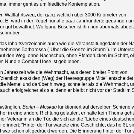
ma, immer geht es um friedliche Kontemplation.
en Wallfahrtsweg, der ganz weltlich über 3000 Kilometer von
u. Er wird in der Regel nur alle paar Jahrhunderte gegangen un
ur gut bewaffnet. Wolfgang Büscher ist ihn nun abermals abgel
eschrieben.
 das Inhaltsverzeichnis auch wie die Veranstaltungsdaten der 
rnehmens Barbarossa ("Über die Grenze im Sturm"). Im Untersc
 auf den Weg, ohne Nachschub, ohne Pferderücken im Schritt, 
er. Nur die Combat-Hose ist geblieben.
en Jahreszeit wie die Wehrmacht, aus deren breiter Front von
 "ziemlich exakt den (Weg) der Heeresgruppe Mitte" entscheidet
n die Memel und darüber hinweg, schneller als die Wehrmacht, u
 auch erfolgreicher als sie, denn er bleibt nicht vor der Stadt i
hwänglich.
Berlin – Moskau
funktioniert auf derselben Schiene w
er in eine andere Richtung gelaufen, er hätte kein Thema geha
iner Veteranin an die Tür, die sich an die "Liebe eines deutsche
rinnert: "Hinter der Tür wartete eine Geschichte, das heißt, si
l war schon oft gedrückt worden. Die Erinnerung hinter der Tür 