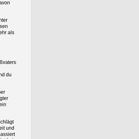
davon
nter
ssen
ehr als
ßvaters
und du
ber
gter
ein
schlägt
eit und
assiert