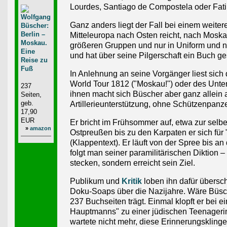
Lourdes, Santiago de Compostela oder Fati
Ganz anders liegt der Fall bei einem weiter
Mitteleuropa nach Osten reicht, nach Moska
größeren Gruppen und nur in Uniform und n
und hat über seine Pilgerschaft ein Buch g
In Anlehnung an seine Vorgänger liest sich
World Tour 1812 ("Moskau!") oder des Unte
237
ihnen macht sich Büscher aber ganz allein
Seiten,
geb.
Artillerieunterstützung, ohne Schützenpanz
17,90
EUR
Er bricht im Frühsommer auf, etwa zur selb
»
amazon
Ostpreußen bis zu den Karpaten er sich für
(Klappentext). Er läuft von der Spree bis a
folgt man seiner paramilitärischen Diktion –
stecken, sondern erreicht sein Ziel.
Publikum und
Kritik
loben ihn dafür übersc
Doku-Soaps über die Nazijahre. Wäre Büsch
237 Buchseiten trägt. Einmal klopft er bei e
Hauptmanns" zu einer jüdischen Teenagerin e
wartete nicht mehr, diese Erinnerungsklinge