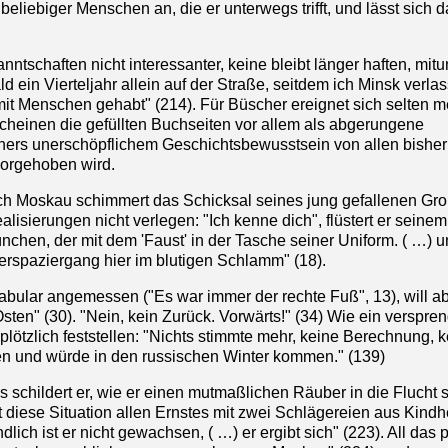
eliebiger Menschen an, die er unterwegs trifft, und lässt sich 
tschaften nicht interessanter, keine bleibt länger haften, mitu
ld ein Vierteljahr allein auf der Straße, seitdem ich Minsk verla
mit Menschen gehabt" (214). Für Büscher ereignet sich selten m
cheinen die gefüllten Buchseiten vor allem als abgerungene
schers unerschöpflichem Geschichtsbewusstsein von allen bisher
orgehoben wird.
ach Moskau schimmert das Schicksal seines jung gefallenen Gro
alisierungen nicht verlegen: "Ich kenne dich", flüstert er seinem
nchen, der mit dem 'Faust' in der Tasche seiner Uniform. ( …) 
sterspaziergang hier im blutigen Schlamm" (18).
okabular angemessen ("Es war immer der rechte Fuß", 13), will a
sten" (30). "Nein, kein Zurück. Vorwärts!" (34) Wie ein verspren
lötzlich feststellen: "Nichts stimmte mehr, keine Berechnung, k
en und würde in den russischen Winter kommen." (139)
 schildert er, wie er einen mutmaßlichen Räuber in die Flucht 
cht diese Situation allen Ernstes mit zwei Schlägereien aus Kindh
ich ist er nicht gewachsen, ( …) er ergibt sich" (223). All das p