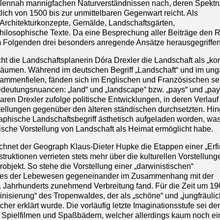
ennah mannigfachen Naturverständnissen nach, deren Spektru
lich von 1500 bis zur unmittelbaren Gegenwart reicht. Als
rchitekturkonzepte, Gemälde, Landschaftsgärten,
philosophische Texte. Da eine Besprechung aller Beiträge den
im Folgenden drei besonders anregende Ansätze herausgegriffe
t die Landschaftsplanerin Dóra Drexler die Landschaft als „k
hräumen. Während im deutschen Begriff „Landschaft“ und im ung
sammenfielen, fänden sich im Englischen und Französischen se
edeutungsnuancen: „land“ und „landscape“ bzw. „pays“ und „pay
aren Drexler zufolge politische Entwicklungen, in deren Verlauf 
tellungen gegenüber den älteren ständischen durchsetzten. Hi
aphische Landschaftsbegriff ästhetisch aufgeladen worden, wa
sche Vorstellung von Landschaft als Heimat ermöglicht habe.
ichnet der Geograph Klaus-Dieter Hupke die Etappen einer „Erf
uktionen verrieten stets mehr über die kulturellen Vorstellung
urobjekt. So stehe die Vorstellung einer „darwinistischen“
pfes der Lebewesen gegeneinander im Zusammenhang mit der
19. Jahrhunderts zunehmend Verbreitung fand. Für die Zeit um 1
nisierung“ des Tropenwaldes, der als „schöne“ und „jungfräulic
r erklärt wurde. Die vorläufig letzte Imaginationsstufe sei der
r, Spielfilmen und Spaßbädern, welcher allerdings kaum noch e