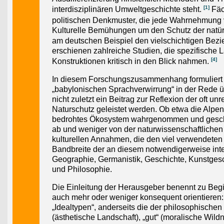
[1]
interdisziplinären Umweltgeschichte steht.
Fäch
politischen Denkmuster, die jede Wahrnehmung
Kulturelle Bemühungen um den Schutz der natür
am deutschen Beispiel den vielschichtigen Bez
erschienen zahlreiche Studien, die spezifische L
[4]
Konstruktionen kritisch in den Blick nahmen.
In diesem Forschungszusammenhang formuliert 
„babylonischen Sprachverwirrung“ in der Rede ü
nicht zuletzt ein Beitrag zur Reflexion der oft u
Naturschutz geleistet werden. Ob etwa die Alpen
bedrohtes Ökosystem wahrgenommen und geschütz
ab und weniger von der naturwissenschaftlichen 
kulturellen Annahmen, die den viel verwendeten 
Bandbreite der an diesem notwendigerweise interd
Geographie, Germanistik, Geschichte, Kunstgesc
und Philosophie.
Die Einleitung der Herausgeber benennt zu Begi
auch mehr oder weniger konsequent orientieren:
„Idealtypen“, anderseits die der philosophische
(ästhetische Landschaft), „gut“ (moralische Wild