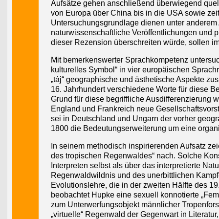
Aufsätze gehen anschließend überwiegend quell
von Europa über China bis in die USA sowie zeit
Untersuchungsgrundlage dienen unter anderem A
naturwissenschaftliche Veröffentlichungen und 
dieser Rezension überschreiten würde, sollen 
Mit bemerkenswerter Sprachkompetenz untersuch
kulturelles Symbol“ in vier europäischen Sprac
„táj“ geographische und ästhetische Aspekte zu
16. Jahrhundert verschiedene Worte für diese B
Grund für diese begriffliche Ausdifferenzierung w
England und Frankreich neue Gesellschaftsvors
sei in Deutschland und Ungarn der vorher geogr
1800 die Bedeutungserweiterung um eine organi
In seinem methodisch inspirierenden Aufsatz ze
des tropischen Regenwaldes“ nach. Solche Konstr
Interpreten selbst als über das interpretierte Nat
Regenwaldwildnis und des unerbittlichen Kam
Evolutionslehre, die in der zweiten Hälfte des 
beobachtet Hupke eine sexuell konnotierte „Femi
zum Unterwerfungsobjekt männlicher Tropenforsche
„virtuelle“ Regenwald der Gegenwart in Literatu