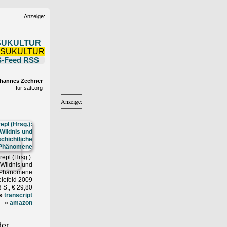
Anzeige:
SUKULTUR
RSS
hannes Zechner
für satt.org
Anzeige:
epl (Hrsg.):
 Wildnis und
e Phänomene
elefeld 2009
 S., € 29,80
»
transcript
»
amazon
der