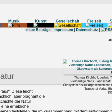
Musik
Kunst
Gesellschaft
Freizeit
neue Beiträge
|
Impressum
|
Datenschutz
|
Jo
atur
Thomas Kirchhoff, Ludwig Tr
Vieldeutige Natur. Landschaft,
Ökosystem als kulturgeschichtlich
Transcript Verlag Bi
eraus“: Diese leicht
353
lich, aber prägnant die
chichte der Natur
i eine erhebliche
Themen feststellen, die im Zusammenhang mit dem Aufkommen 