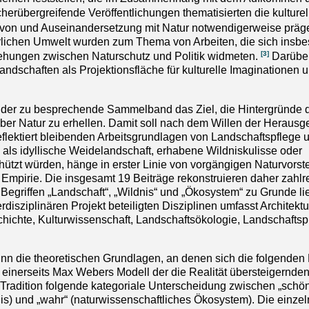
erübergreifende Veröffentlichungen thematisierten die kulture
 von und Auseinandersetzung mit Natur notwendigerweise präg
lichen Umwelt wurden zum Thema von Arbeiten, die sich insb
[3]
iehungen zwischen Naturschutz und Politik widmeten.
Darüber
andschaften als Projektionsfläche für kulturelle Imaginationen 
der zu besprechende Sammelband das Ziel, die Hintergründe 
ber Natur zu erhellen. Damit soll nach dem Willen der Herausg
nreflektiert bleibenden Arbeitsgrundlagen von Landschaftspflege 
 als idyllische Weidelandschaft, erhabene Wildniskulisse oder
t würden, hänge in erster Linie von vorgängigen Naturvorst
Empirie. Die insgesamt 19 Beiträge rekonstruieren daher zahlr
Begriffen „Landschaft“, „Wildnis“ und „Ökosystem“ zu Grunde li
isziplinären Projekt beteiligten Disziplinen umfasst Architektu
hichte, Kulturwissenschaft, Landschaftsökologie, Landschafts
nn die theoretischen Grundlagen, an denen sich die folgenden 
 einerseits Max Webers Modell der die Realität übersteigernde
n Tradition folgende kategoriale Unterscheidung zwischen „schö
nis) und „wahr“ (naturwissenschaftliches Ökosystem). Die einze