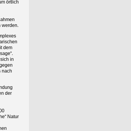
m örtlich
 Rahmen
n werden.
omplexes
arischen
it dem
sage“.
sich in
ngegen
s nach
indung
en der
900
he“ Natur
inen