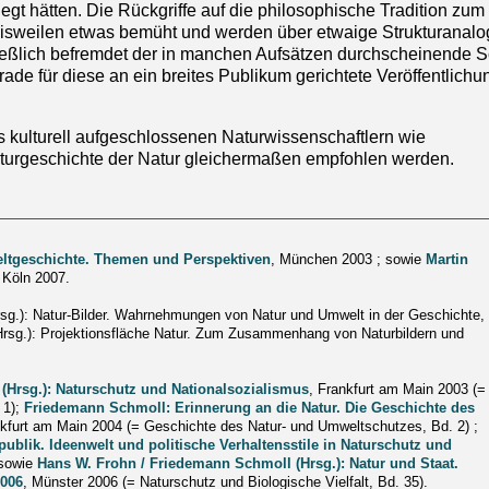
egt hätten. Die Rückgriffe auf die philosophische Tradition zum
isweilen etwas bemüht und werden über etwaige Strukturanalo
ießlich befremdet der in manchen Aufsätzen durchscheinende Sc
erade für diese an ein breites Publikum gerichtete Veröffentlich
 kulturell aufgeschlossenen Naturwissenschaftlern wie
ulturgeschichte der Natur gleichermaßen empfohlen werden.
ltgeschichte. Themen und Perspektiven
, München 2003 ; sowie
Martin
 Köln 2007.
(Hrsg.): Natur-Bilder. Wahrnehmungen von Natur und Umwelt in der Geschichte,
Hrsg.): Projektionsfläche Natur. Zum Zusammenhang von Naturbildern und
(Hrsg.): Naturschutz und Nationalsozialismus
, Frankfurt am Main 2003 (=
 1);
Friedemann Schmoll: Erinnerung an die Natur. Die Geschichte des
nkfurt am Main 2004 (= Geschichte des Natur- und Umweltschutzes, Bd. 2) ;
publik. Ideenwelt und politische Verhaltensstile in Naturschutz und
 sowie
Hans W. Frohn / Friedemann Schmoll (Hrsg.): Natur und Staat.
2006
, Münster 2006 (= Naturschutz und Biologische Vielfalt, Bd. 35).