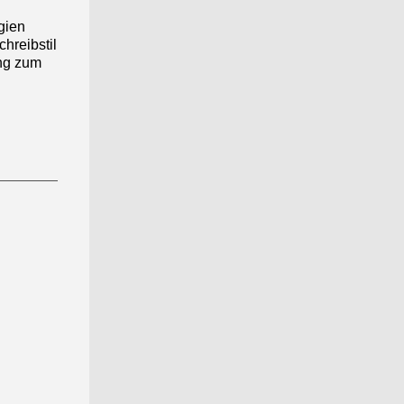
gien
hreibstil
ung zum