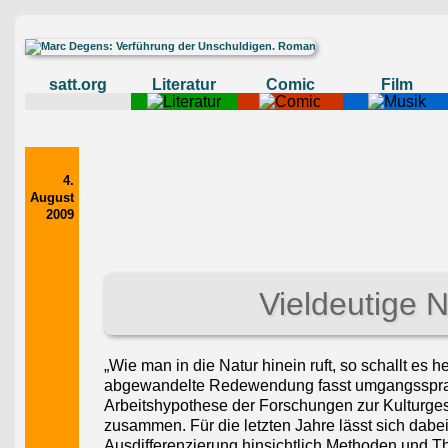
satt.org
Literatur
Comic
Film
4.
August
2009
Vieldeutige N
„Wie man in die Natur hinein ruft, so schallt es h
abgewandelte Redewendung fasst umgangssprach
Arbeitshypothese der Forschungen zur Kulturges
zusammen. Für die letzten Jahre lässt sich dabe
Ausdifferenzierung hinsichtlich Methoden und 