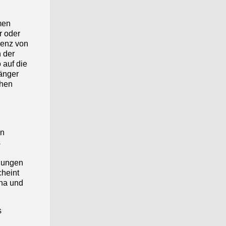
men
r oder
lenz von
 der
 auf die
änger
ähen
en
s
llungen
cheint
ina und
s