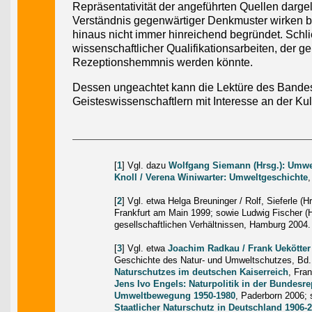
Repräsentativität der angeführten Quellen dargel
Verständnis gegenwärtiger Denkmuster wirken b
hinaus nicht immer hinreichend begründet. Schl
wissenschaftlicher Qualifikationsarbeiten, der g
Rezeptionshemmnis werden könnte.
Dessen ungeachtet kann die Lektüre des Bandes
Geisteswissenschaftlern mit Interesse an der K
[
1
] Vgl. dazu
Wolfgang Siemann (Hrsg.): Umwe
Knoll / Verena Winiwarter: Umweltgeschichte
,
[
2
] Vgl. etwa Helga Breuninger / Rolf, Sieferle 
Frankfurt am Main 1999; sowie Ludwig Fischer (
gesellschaftlichen Verhältnissen, Hamburg 2004.
[
3
] Vgl. etwa
Joachim Radkau / Frank Uekötter 
Geschichte des Natur- und Umweltschutzes, Bd.
Naturschutzes im deutschen Kaiserreich
, Fra
Jens Ivo Engels: Naturpolitik in der Bundesre
Umweltbewegung 1950-1980
, Paderborn 2006;
Staatlicher Naturschutz in Deutschland 1906-