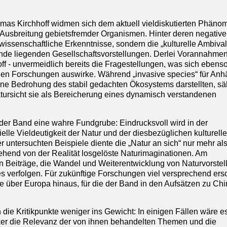
mas Kirchhoff widmen sich dem aktuell vieldiskutierten Phäno
Ausbreitung gebietsfremder Organismen. Hinter deren negative
rwissenschaftliche Erkenntnisse, sondern die „kulturelle Ambiva
runde liegenden Gesellschaftsvorstellungen. Derlei Vorannahmen
ff - unvermeidlich bereits die Fragestellungen, was sich ebenso
chen Forschungen auswirke. Während „invasive species“ für Anh
eine Bedrohung des stabil gedachten Ökosystems darstellten, s
Natursicht sie als Bereicherung eines dynamisch verstandenen
 der Band eine wahre Fundgrube: Eindrucksvoll wird in der
elle Vieldeutigkeit der Natur und der diesbezüglichen kulturell
 untersuchten Beispiele diente die „Natur an sich“ nur mehr al
ehend von der Realität losgelöste Naturimaginationen. Am
n Beiträge, die Wandel und Weiterentwicklung von Naturvorste
verfolgen. Für zukünftige Forschungen viel versprechend ers
 über Europa hinaus, für die der Band in den Aufsätzen zu Ch
ie Kritikpunkte weniger ins Gewicht: In einigen Fällen wäre e
er die Relevanz der von ihnen behandelten Themen und die