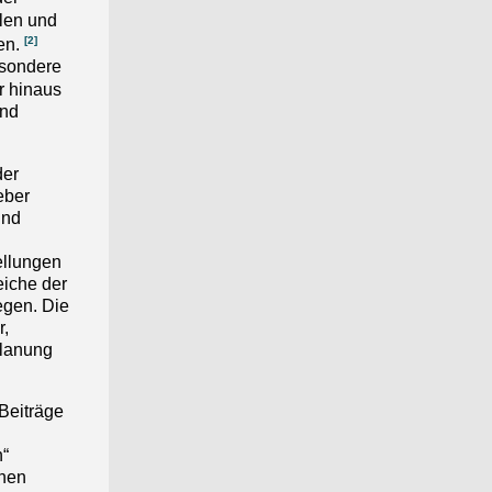
llen und
[2]
en.
esondere
 hinaus
und
der
eber
und
ellungen
eiche der
egen. Die
r,
planung
Beiträge
n
n“
lnen