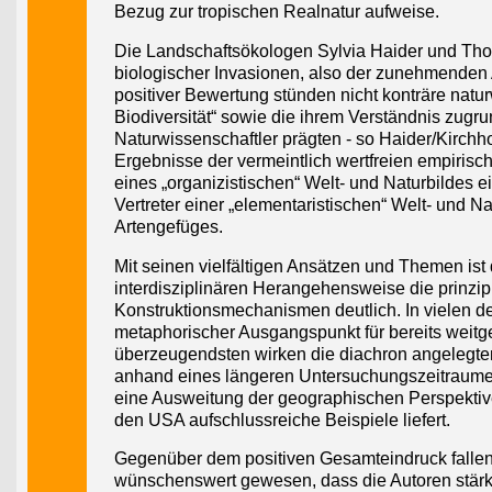
Bezug zur tropischen Realnatur aufweise.
Die Landschaftsökologen Sylvia Haider und Tho
biologischer Invasionen, also der zunehmenden 
positiver Bewertung stünden nicht konträre natu
Biodiversität“ sowie die ihrem Verständnis zug
Naturwissenschaftler prägten - so Haider/Kirchho
Ergebnisse der vermeintlich wertfreien empiris
eines „organizistischen“ Welt- und Naturbildes 
Vertreter einer „elementaristischen“ Welt- und 
Artengefüges.
Mit seinen vielfältigen Ansätzen und Themen ist
interdisziplinären Herangehensweise die prinzipi
Konstruktionsmechanismen deutlich. In vielen der
metaphorischer Ausgangspunkt für bereits weitg
überzeugendsten wirken die diachron angelegte
anhand eines längeren Untersuchungszeitraumes 
eine Ausweitung der geographischen Perspektive
den USA aufschlussreiche Beispiele liefert.
Gegenüber dem positiven Gesamteindruck fallen d
wünschenswert gewesen, dass die Autoren stärk