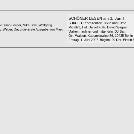
SCHÖNER LESEN am 1. Juni!
SUKULTUR präsentiert Texte und Filme.
on Timo Berger, Mike Bols, Wolfgang
Mit alle3, Hel, Daniel Kulla, David Wagner.
ritz Weber. Dazu die erste Ausgabe von Marc
Vorher, nachher und mittendrin: DJ Satt.
Ort: Walden, Kastanienallee 86, 10435 Berlin
Freitag, 1. Juni 2007. Beginn: 20 Uhr. Eintritt f