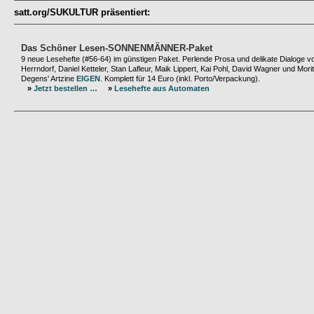
satt.org/SUKULTUR präsentiert:
Das Schöner Lesen-SONNENMÄNNER-Paket
9 neue Lesehefte (#56-64) im günstigen Paket. Perlende Prosa und delikate Dialoge v
Herrndorf, Daniel Ketteler, Stan Lafleur, Maik Lippert, Kai Pohl, David Wagner und Mo
Degens' Artzine
EIGEN
. Komplett für 14 Euro (inkl. Porto/Verpackung).
»
Jetzt bestellen …
»
Lesehefte aus Automaten