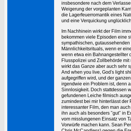
insbesondere nach dem Verlassen 
Weigerung der vorgeplanten Karr
die Lagerfeuerromantik eines Natu
und eine Verquickung unglücklic
Im Nachhinein wirkt der Film im
bekommen viele Episoden eine st
sympathischen, gutaussehenden un
Männlichkeitsrituals, wenn er einen
wenn etwa ein Bahnangestellter
Flusspolizei und Zollbehörde mit 
wirkt das Ganze aber auch sehr sp
And when you live, God's light s
aufgegriffen wird, und der ganz
irgendwie ein Problem ist, denn 
Sinnlosigkeit. Doch stattdessen w
gefundenen Leiche filmisch ausg
zumindest bei mir hinterlässt d
interessanter Film, den man auch
ihn auch als besonders "gut" in
vom misslungenen Einsatz von Ta
Vorwürfe machen kann. Sean Penn
Chris McCandless) gegen die Erwa