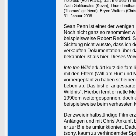
Holbrook (Ron Franz), Bart the Bear (The
Zach Galifianakis (Kevin), Thure Lindha
(Thomas’ girlfriend), Bryce Walters (Chri
31. Januar 2008
Sean Penn ist einer der wenigen S
Noch nicht ganz so renommiert wie
beispielsweise Robert Redford. 
Sichtung nicht wusste, dass ich d
verkauften Dokumentation über d
bekannter ist als hier. Dieses Vor
Into the Wild
erklärt kurz die fam
mit den Eltern (William Hurt und
vorhergeplant zu haben scheinen
Leben ab. Das bisher angesparte G
Wildnis". Hierbei lernt er nette 
1990ern weitergesponnen, doch 
beispielsweise beim verhassten K
Der zweieinhalbstündige Film erzä
Anfängen und mit Chris' Ankunft 
er zur Bleibe umfunktioniert. D
(sorry, kaum zu verhindernder Sp