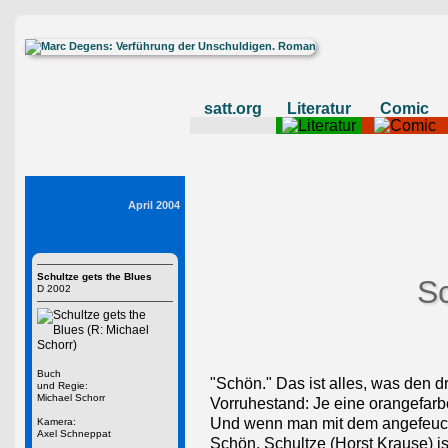
satt.org
Literatur
Comic
April 2004
Schultze gets the Blues
Sc
D 2002
Buch
"Schön." Das ist alles, was den d
und Regie:
Michael Schorr
Vorruhestand: Je eine orangefarbe
Und wenn man mit dem angefeucht
Kamera:
Axel Schneppat
Schön. Schultze (Horst Krause) is