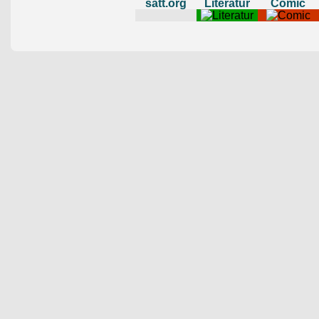
satt.org
Literatur
Comic