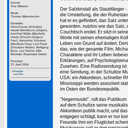
Schnitt:
Tina Hillmann
Der Salzkristall als Staubfänger - 
Musik:
die Umstellung, die der Ruhestand
Thomas Wittenbecher
hat er es gefördert, das Salz unter
Darsteller:
geworden, nutzlos wie das Salz,
Horst Krause (Schultze),
Harald Warmbrunn (Jürgen),
Couchtisch endet. Er sitzt in sei
Karl-Fred Müller (Manfred),
Worte mit seinen ehemaligen Koll
Ursula Schucht (Jürgens
Frau), Hannelore Schubert
Leben von Grund auf ändert. Denk
(Manfreds Frau), Loni Frank
(Schultzes Mutter), Wolfgang
das, wie der gesamte Film. Micha
Boos, Leo Fischer, Elke
Charaktere und ihr Leben liebevoll
Rümmler, Rosemarie Deibel
Erklärungen, auf Psychologisieru
Kinostart:
22. April 2004
Zusehen. Eine Radiosendung ist 
eine Sendung, in der Schultze Mu
»
Produkte
zum Film
USA: ein Akkordeon, schneller R
Mississippi werden assoziiert sta
im Osten der Bundesrepublik.
"Negermusik!", ruft das Publikum
auf dem Schultze seine musikali
Akkordeon publik macht, und das
entgegen schlägt, kann er nur ko
Freunde ihm ein Flugticket schen
Musikverein soll er dort repräsenti