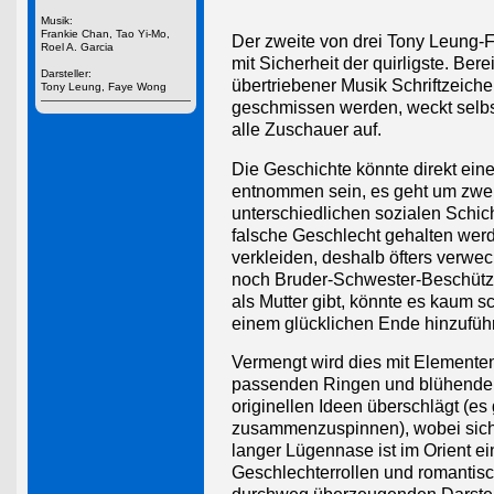
Musik:
Frankie Chan, Tao Yi-Mo,
Der zweite von drei Tony Leung-Fi
Roel A. Garcia
mit Sicherheit der quirligste. Ber
Darsteller:
übertriebener Musik Schriftzeiche
Tony Leung, Faye Wong
geschmissen werden, weckt selbst
alle Zuschauer auf.
Die Geschichte könnte direkt ei
entnommen sein, es geht um zwei 
unterschiedlichen sozialen Schic
falsche Geschlecht gehalten werd
verkleiden, deshalb öfters verwe
noch Bruder-Schwester-Beschütze
als Mutter gibt, könnte es kaum s
einem glücklichen Ende hinzufüh
Vermengt wird dies mit Elementen
passenden Ringen und blühenden 
originellen Ideen überschlägt (e
zusammenzuspinnen), wobei sich ü
langer Lügennase ist im Orient e
Geschlechterrollen und romantisc