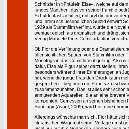
Schnitzler in »Fräulein Else«, welche auf de
junges Mädchen, das von seiner Familie bedr
Schuldenlast zu bitten, entlarvt die nur vorde
und ihrem schlussendlichen Suizid entwirft 
1929 als Stummfilm verfilmt, wurde die Novell
weniger episch als dramatisch und drängt sich
Verlag Manuele Fiors Comicadaption von »Frä
Ob Fior die Verfilmung oder die Dramatisierun
offensichtlichen Spuren von Stummfilm oder The
Monologs in das Comicformat gelang. Also wie e
dafür, Else als Figur selber darzustellen; ihr
besonders während ihrer Erinnerungen an Juge
hin, wenn die junge Frau den Druck kaum mehr
gesprochen – beginnen die Panels zu ›schwim
zusammenzuhalten. Das ist alles sehr schön ar
anmutenden Aquarellen, die an eine bravere V
komponiert. Gemessen an seinen bisherigen 
Sonntag« (Avant, 2005), wird hier eine enorme
Allerdings wünschte man sich, Fior hätte sich
literarischen Wagemut seiner Vorlage ernst g
nicht nur auf ihre Gedanken, sondern auch a